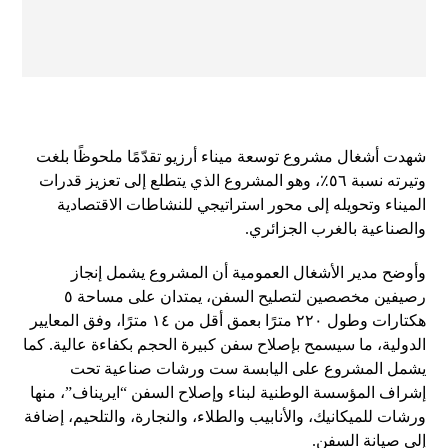
شهدت أشغال مشروع توسعة ميناء أرزيو تقدّمًا ملحوظًا بلغت
وتيرته نسبة ٥٦٪، وهو المشروع الذي يتطلع إلى تعزيز قدرات
الميناء وتحويله إلى محور استراتيجي للنشاطات الاقتصادية
والصناعية بالغرب الجزائري.
وأوضح مدير الأشغال العمومية أن المشروع يشمل إنجاز
رصيفين مخصصين لتصليح السفن، يمتدان على مساحة ٥
هكتارات وطول ٢٢٠ مترًا بعمق أقل من ١٤ مترًا، وفق المعايير
الدولية، ما سيسمح بإصلاح سفن كبيرة الحجم بكفاءة عالية. كما
يشمل المشروع على اليابسة ست ورشات صناعية تحت
إشراف المؤسسة الوطنية لبناء وإصلاح السفن “ايريناف”، منها
ورشات للميكانيك، والأنابيب والطلاء، والنجارة، والتلحيم، إضافة
إلى صيانة السفن.