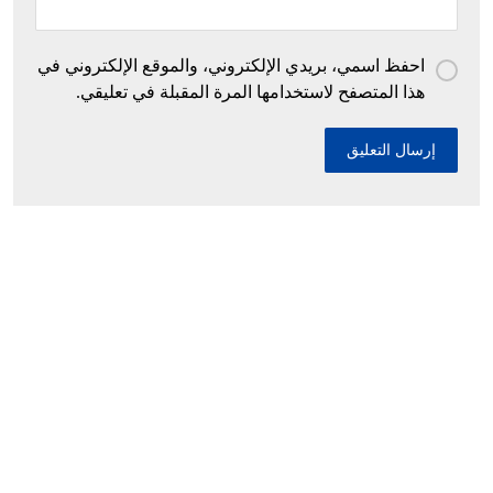
احفظ اسمي، بريدي الإلكتروني، والموقع الإلكتروني في
هذا المتصفح لاستخدامها المرة المقبلة في تعليقي.
إحباط محاولات إدخال أزيد من ٢٦ قنطارا من
الكيف المعالج عبر الحدود مع المغرب خلال أسبوع
١٠ ديسمبر، ٢٠٢٥