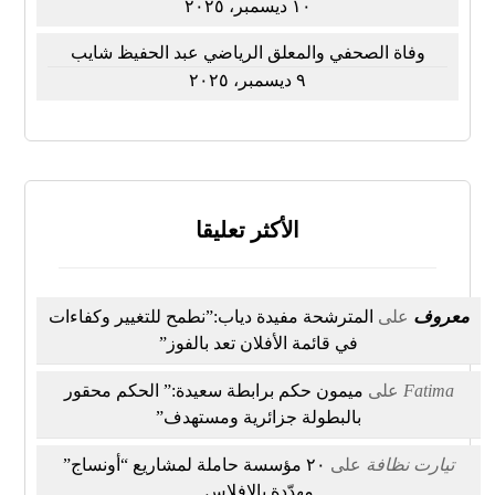
١٠ ديسمبر، ٢٠٢٥
وفاة الصحفي والمعلق الرياضي عبد الحفيظ شايب
٩ ديسمبر، ٢٠٢٥
الأكثر تعليقا
معروف
على
المترشحة مفيدة دياب:”نطمح للتغيير وكفاءات
في قائمة الأفلان تعد بالفوز”
Fatima
على
ميمون حكم برابطة سعيدة:” الحكم محقور
بالبطولة جزائرية ومستهدف”
تيارت نظافة
على
٢٠ مؤسسة حاملة لمشاريع “أونساج”
مهدّدة بالإفلاس