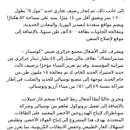
إلى جانب ذلك، تم إنجاز رصيف تجاري جديد “مول ٥” بطول
١.٢٠٠ متر وبعمق أقل من ١٤ مترًا، يمتد على مساحة ٥٢ هكتارًا
ويضم مواقع متعددة لتصدير اليوريا، والمعادن الحديدية،
ومعالجة الحاويات بطاقة ٥٠٠ ألف طن سنويًا، بالإضافة إلى
موقع لإصلاح السفن.
ويشرف على الأشغال مجمع جزائري صيني “كوسيدار –
ميديترامشاك” بغلاف مالي يصل إلى ٤٥ مليار دينار جزائري من
ميزانية المؤسسة. وقد تم تعزيز الميناء مؤخرًا برصيف ثالث
جديد لاستيراد الحديد الخام، إذ تم معالجة ١٨ مليون طن من
خام الحديد موجهة إلى مصنع توسيالي للحديد والصلب، في إطار
شراكة بنسبة ٤٩ إلى ٥١٪ بين ميناء أرزيو وتوسيالي.
وتجري حاليًا أيضًا أشغال ربط الميناء بمنجم غار جبيلات،
بالإضافة إلى تفعيل بروتوكول تفاهم بين توسيالي وشركة
سوناطراك لإنتاج الهيدروجين الأخضر المعتمد على الطاقات
المتجددة. يهدف هذا المشروع إلى إنتاج الفولاذ الأخضر، وتقليص
استهلاك الغاز الطبيعي وخفض الانبعاثات الكربونية، بما يعزز من