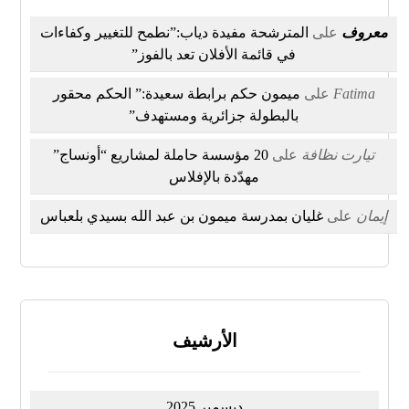
معروف
على
المترشحة مفيدة دياب:”نطمح للتغيير وكفاءات
في قائمة الأفلان تعد بالفوز”
Fatima
على
ميمون حكم برابطة سعيدة:” الحكم محقور
بالبطولة جزائرية ومستهدف”
تيارت نظافة
على
20 مؤسسة حاملة لمشاريع “أونساج”
مهدّدة بالإفلاس
إيمان
على
غليان بمدرسة ميمون بن عبد الله بسيدي بلعباس
الأرشيف
ديسمبر 2025