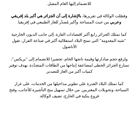
للانضمام إليها العام المقبل.
وفصّلت الوكالة في تقريرها،
بالإشارة إلى أن الجزائر هي أكبر بلد إفريقي
وعربي
من حيث المساحة. وأكبر مُصدّر للغاز الطبيعي في إفريقيا.
كما تمتلك الجزائر رابع أكبر اقتصادات القارة. إلى جانب الديون الخارجية
“شبه المعدومة” التي تمنح البلاد استقلالية أكبر في صناعة القرار، تقول
الأناضول.
ولرفع حجم صادارتها وقيمة ناتجها الخام، تحضيرا للانضمام إلى “بريكس”،
تسارع الجزائر الخطى لمضاعفة إنتاجها من الطاقات المتجدّدة. بهدف توفير
كميات أكبر من الغاز للتصدير.
كما تمتلك البلاد القدرة على تطوير مداخيلها من الخدمات، على غرار
السياحة، وتحويلات المغتربين. من خلال تسهيل منح التأشيرة للأجانب، وفتح
فروع بنكية في الخارج، تضيف الوكالة.