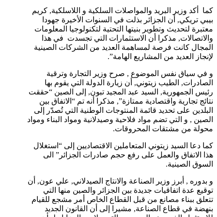
كما أكد وزير البريد والمواصلات السلكية و اللاسلكية, كريم
بيبي تريكي, أن الجزائر بذلت في السنوات الأخيرة جهودا
معتبرة لتحديث وتطوير بنيتها التحتية لتكنولوجيا المعلومات
والاتصالات, مذكرا أن الاستثمارات التي تجسدت في هذا
المجال كانت فرصة لمساهمة العديد من الشركات الصينية
لإنجاز العديد من المشاريع الهامة”.
و في سياق نفس الموضوع , صرح وزير التجارة وترقية
الصادرات, الطيب زيتوني, أن زيارة الدولة التي يقوم بها
رئيس الجمهورية, السيد عبد المجيد تبون, إلى الصين “حققت
نتائج تجارية واقتصادية ممتازة”, مذكرا أنه تم “الاتفاق بين
البلدين على تحديد قائمة المنتوجات الوطنية التي تُصدّر إلى
الصين , و التي تضم مواد فلاحية وصيدلانية ومواد البناء ومواد
محولة من مشتقات المحروقات.
كما دعا السيد زيتوني المتعاملين الاقتصاديين إلى “استغلال
هذا الاتفاق والعمل على رفع حجم صادرات الجزائر” الى
السوق الصينية.
و بدوره , أبرز وزير الصناعة والانتاج الصيدلاني, علي عون, أن
توقيع عدة اتفاقيات جديدة بين الجزائر والصين منها التي
تتعلق ببناء مصانع من قبل القطاع الخاص أمر مشجع للقيام
بنهضة في قطاع الصناعة, مشيرا إلى أن القانون الجديد