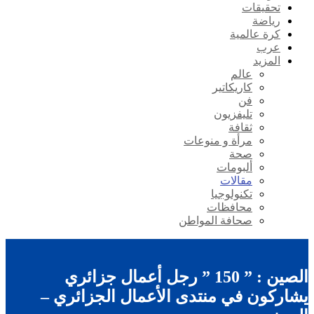
تحقيقات
رياضة
كرة عالمية
عرب
المزيد
عالم
كاريكاتير
فن
تليفزيون
ثقافة
مرأة و منوعات
صحة
ألبومات
مقالات
تكنولوجيا
محافظات
صحافة المواطن
الصين : ” 150 ” رجل أعمال جزائري
يشاركون في منتدى الأعمال الجزائري –