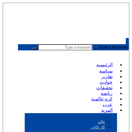
Type a keyword ...
الرئيسية
سياسة
تقارير
حوادث
تحقيقات
رياضة
كرة عالمية
عرب
المزيد
عالم
كاريكاتير