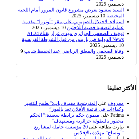
ديسمبر، 2025
السيد سعيود يعرض مشروع قانون المرور أمام اللجنة
المختصة
10 ديسمبر، 2025
استيلاء الاحتلال الصهيوني على مقر “أونروا” مقدمة
عملية لتصفية قضية اللاجئين
10 ديسمبر، 2025
توقيف الصحفي الجزائري مهدي غزار بقناة AL24
News الدولية في باريس من قبل الشرطة الفرنسية
10 ديسمبر، 2025
وفاة الصحفي والمعلق الرياضي عبد الحفيظ شايب
9
ديسمبر، 2025
الأكثر تعليقا
معروف
على
المترشحة مفيدة دياب:”نطمح للتغيير
وكفاءات في قائمة الأفلان تعد بالفوز”
Fatima
على
ميمون حكم برابطة سعيدة:” الحكم
محقور بالبطولة جزائرية ومستهدف”
تيارت نظافة
على
20 مؤسسة حاملة لمشاريع
“أونساج” مهدّدة بالإفلاس
إيمان
على
غليان بمدرسة ميمون بن عبد الله بسيدي