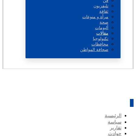
فن
تليفزيون
ثقافة
مرأة و منوعات
صحة
ألبومات
مقالات
تكنولوجيا
محافظات
صحافة المواطن
الرئيسية
سياسة
تقارير
حوادث