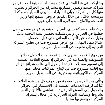
وشاركت في هذا المنتدى عدة مؤسسات صينية لبحث فرص
شراكة جديدة وتطوير مشاريع مشتركة بين الجزائر والصين،
منها كل من شركة جيلي للسيارات، شيري للسيارات، و كذا
مؤسسة بايك ، من خلال تقديم عروض استمع إليها وزير
الصناعة والانتاج الصيدلاني، السيد علي عون.
حيث قامت شركة جيلي للسيارات بتقديم عرض مفصل حول
خطتها في الجزائر، والتي شملت تحضير البنية التحتية بـ 22
وكيل معتمد عبر التراب الوطني حتى قبل الحصول
علىالإعتماد النهائي، مع عرض مشروع صناعي تطمح الشركة
الصينية إلى تحقيقه في المستقبل القريب.
من جهتها، قدمت شيري كذلك عرضا مفصلا حول خطتها
التسويقية والصناعية في الجزائر، إذ تطمح العلامة الصينية
إلى تسويق موديلات عديدة للوصول إلى اغلب شرائح الزبائن،
مع إقامة مشروع صناعي لإنتاج المركبات محليا، منها
المركبات الكهربائية، وتصديرها في المستقبل القريب.
وتأتي هذه العروض المقدمة من طرف كل من هذه العلامات
كتأكيد لرغبة العلامات الصينية في الإستثمار في الجزائر
والدخول إلى السوق الجزائرية، بالتماشي والالتزام التام
بشروط وسياسة الدولة الجزائرية في مجال إستيراد
المركبات وتصنيعها محليا.