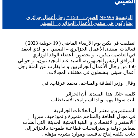
الصيني
الرئيسية
NEWS
الصين : " 150 " رجل أعمال جزائري
يشاركون في منتدى الأعمال الجزائري - الصيني
انطلقت في بكين يوم الأربعاء الماضي ( 19 جويلية 2023 )
فعاليات منتدى الأعمال الجزائري – الصيني ، و الذي انعقد
في العاصمة بيكين ، و بحضور أعضاء الوفد الوزاري
المرافق لرئيس الجمهورية، السيد عبد المجيد تبون، و حوالي
150 من رجال الأعمال الجزائريين و ما يقارب عن المئة رجل
أعمال صيني ينشطون في مختلف المجالات .
وقال وزير الطاقة والمناجم, محمد عرقاب, في
كلمته خلال هذا المنتدى أن الجزائر
باتت سوقا مهما وبلدا استراتيجيا لاستقطاب
المستثمرين, معتبرا أن العلاقات الجزائرية
في مجال الطاقة والمناجم متميزة و نموذجية , مبرزا
“الاستقرار الاقتصادي و البنية التحتية الحديثة التي أنشأت
بمعايير دولية واستراتيجيات قطاعية طموحة بالجزائر إلى
جانب تكلفة إنتاج تنافسية وموارد بشرية مؤهلة .