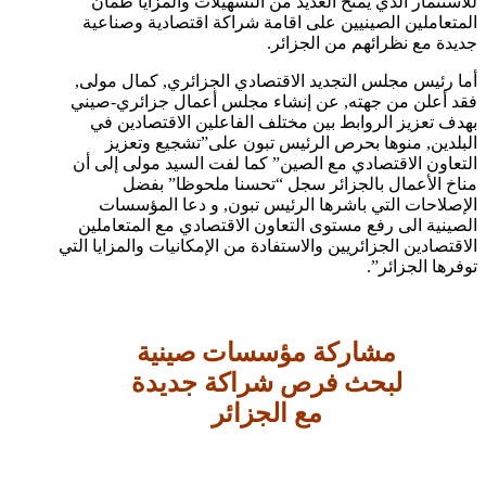
للاستثمار الذي يمنح العديد من التسهيلات والمزايا طمأن
المتعاملين الصينيين على اقامة شراكة اقتصادية وصناعية
جديدة مع نظرائهم من الجزائر.
أما رئيس مجلس التجديد الاقتصادي الجزائري, كمال مولى,
فقد أعلن من جهته, عن إنشاء مجلس أعمال جزائري-صيني
بهدف تعزيز الروابط بين مختلف الفاعلين الاقتصادين في
البلدين, منوها بحرص الرئيس تبون على”تشجيع وتعزيز
التعاون الاقتصادي مع الصين” كما لفت السيد مولى إلى أن
مناخ الأعمال بالجزائر سجل “تحسنا ملحوظا” بفضل
الإصلاحات التي باشرها الرئيس تبون, و دعا المؤسسات
الصينية الى رفع مستوى التعاون الاقتصادي مع المتعاملين
الاقتصادين الجزائريين والاستفادة من الإمكانيات والمزايا التي
توفرها الجزائر”.
مشاركة مؤسسات صينية
لبحث فرص شراكة جديدة
مع الجزائر