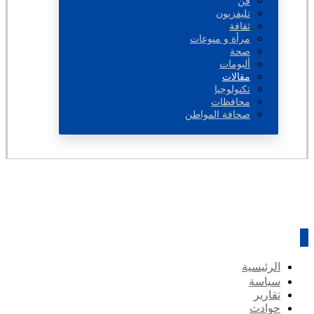
فن
تليفزيون
ثقافة
مرأة و منوعات
صحة
ألبومات
مقالات
تكنولوجيا
محافظات
صحافة المواطن
الرئيسية
سياسة
تقارير
حوادث