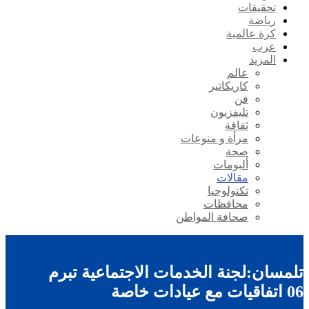
تحقيقات
رياضة
كرة عالمية
عرب
المزيد
عالم
كاريكاتير
فن
تليفزيون
ثقافة
مرأة و منوعات
صحة
ألبومات
مقالات
تكنولوجيا
محافظات
صحافة المواطن
تلمسان:لجنة الخدمات الاجتماعية تبرم
06 اتفاقيات مع عيادات خاصة