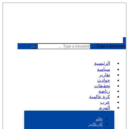
Type a keyword ...
الرئيسية
سياسة
تقارير
حوادث
تحقيقات
رياضة
كرة عالمية
عرب
المزيد
عالم
كاريكاتير