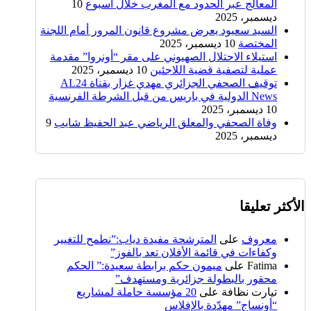
المعالج عبر الحدود مع المغرب خلال أسبوع
10
ديسمبر، 2025
السيد سعيود يعرض مشروع قانون المرور أمام اللجنة
المختصة
10 ديسمبر، 2025
استيلاء الاحتلال الصهيوني على مقر “أونروا” مقدمة
عملية لتصفية قضية اللاجئين
10 ديسمبر، 2025
توقيف الصحفي الجزائري مهدي غزار بقناة AL24
News الدولية في باريس من قبل الشرطة الفرنسية
10 ديسمبر، 2025
وفاة الصحفي والمعلق الرياضي عبد الحفيظ شايب
9
ديسمبر، 2025
الأكثر تعليقا
معروف
على
المترشحة مفيدة دياب:”نطمح للتغيير
وكفاءات في قائمة الأفلان تعد بالفوز”
Fatima
على
ميمون حكم برابطة سعيدة:” الحكم
محقور بالبطولة جزائرية ومستهدف”
تيارت نظافة
على
20 مؤسسة حاملة لمشاريع
“أونساج” مهدّدة بالإفلاس