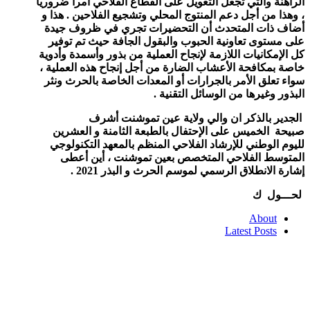
الراهنة والتي تجعل التعويل على القطاع الفلاحي أمرا ضروريا
، وهذا من أجل دعم المنتوج المحلي وتشجيع الفلاحين . هذا و
أضاف ذات المتحدث أن التحضيرات تجري في ظروف جيدة
على مستوى تعاونية الحبوب والبقول الجافة حيث تم توفير
كل الإمكانيات اللازمة لإنجاح العملية من بذور وأسمدة وأدوية
خاصة بمكافحة الأعشاب الضارة من أجل إنجاح هذه العملية ،
سواء تعلق الأمر بالجرارات أو المعدات الخاصة بالحرث ونثر
البذور وغيرها من الوسائل التقنية
.
الجدير بالذكر ان والي ولاية عين تموشنت
أشرف
صبيحة
الخميس على الإحتفال بالطبعة الثامنة و العشرين
لليوم الوطني للإرشاد الفلاحي المنظم بالمعهد التكنولوجي
المتوسط الفلاحي المتخصص بعين تموشنت ، أين أعطى
إشارة الانطلاق الرسمي لموسم الحرث و البذر 2021 .
لحـــول ك
About
Latest Posts