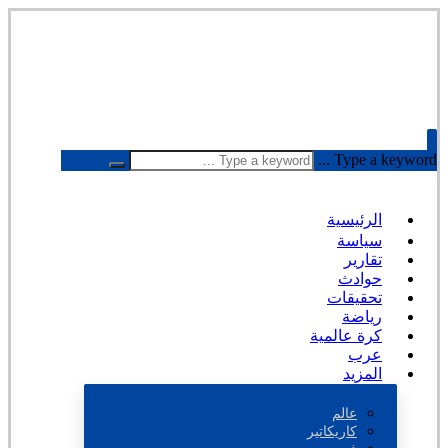
Type a keyword ...
الرئيسية
سياسة
تقارير
حوادث
تحقيقات
رياضة
كرة عالمية
عرب
المزيد
عالم
كاريكاتير