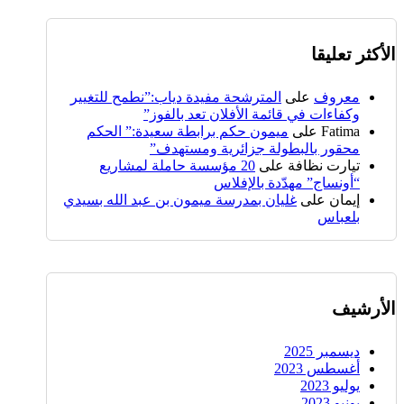
الأكثر تعليقا
معروف
على
المترشحة مفيدة دياب:”نطمح للتغيير
وكفاءات في قائمة الأفلان تعد بالفوز”
Fatima
على
ميمون حكم برابطة سعيدة:” الحكم
محقور بالبطولة جزائرية ومستهدف”
تيارت نظافة
على
20 مؤسسة حاملة لمشاريع
“أونساج” مهدّدة بالإفلاس
إيمان
على
غليان بمدرسة ميمون بن عبد الله بسيدي
بلعباس
الأرشيف
ديسمبر 2025
أغسطس 2023
يوليو 2023
يونيو 2023