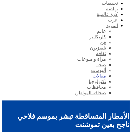
تحقيقات
رياضة
كرة عالمية
عرب
المزيد
عالم
كاريكاتير
فن
تليفزيون
ثقافة
مرأة و منوعات
صحة
ألبومات
مقالات
تكنولوجيا
محافظات
صحافة المواطن
الأمطار المتساقطة تبشر بموسم فلاحي
ناجح بعين تموشنت