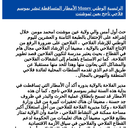
الرئيسية
الوطني Money
الأمطار المتساقطة تبشر بموسم
فلاحي ناجح بعين تموشنت
حث أول أمس والي ولاية عين موشنت امحمد مومن خلال
إشرافه على الإحتفال بالطبعة الثامنة و العشرين لليوم
الوطني للإرشاد الفلاحي ، الفلاحين على ضرورة الرفع من
الإنتاج الفلاحي بالولاية ، مضيفا أن الإرشاد الفلاحي مجال هام
في القطاع ، بحيث يعتبر مدرسة لتكوين الفلاحين قصد تطوير
الفلاحة، كما تم الاستماع باهتمام إلى انشغالات الفلاحين
والمشاكل التي يعانون منها وهذا للحد منها مستقبلا عن
طريق الدعم الذي تقدمه السلطات المحلية لفائدة فلاحي
المنطقة والنهوض بالمجال .
مدير الفلاحة بالولاية بدوره أكد أن الأمطار التي تساقطت في
بداية هذه السنة تبشر بموسم فلاحي ناجح ، كما أن هذه
الأمطار قد تسمح بانطلاق عملية الحرث والبذر في ظروف
جد حسنة ، مضيفا أن هناك تحفيزات كبيرة من قبل وزارة
الفلاحة ، وكذا مديرية الفلاحة للفلاحين من أجل استغلال أكبر
مساحة ممكنة في النشاط الفلاحي ، خاصة وأن الولاية تمتاز
بطابع فلاحي، مضيفا أن هناك تعليمات من الحكومة لدعم
القطاع الفلاحي والفلاحين في سياق الأزمة الاقتصادية