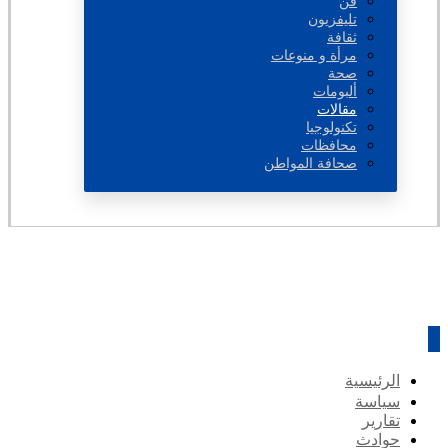
فن
تليفزيون
ثقافة
مرأة و منوعات
صحة
ألبومات
مقالات
تكنولوجيا
محافظات
صحافة المواطن
الرئيسية
سياسة
تقارير
حوادث