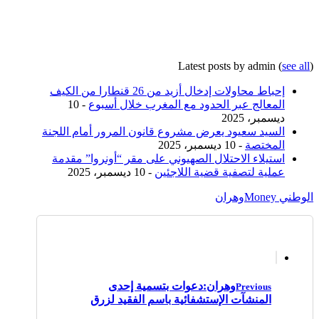
Latest posts by admin
(
see all
)
إحباط محاولات إدخال أزيد من 26 قنطارا من الكيف
المعالج عبر الحدود مع المغرب خلال أسبوع
- 10
ديسمبر، 2025
السيد سعيود يعرض مشروع قانون المرور أمام اللجنة
المختصة
- 10 ديسمبر، 2025
استيلاء الاحتلال الصهيوني على مقر “أونروا” مقدمة
عملية لتصفية قضية اللاجئين
- 10 ديسمبر، 2025
الوطني Money
وهران
وهران:دعوات بتسمية إحدى
Previous
المنشآت الإستشفائية باسم الفقيد لزرق