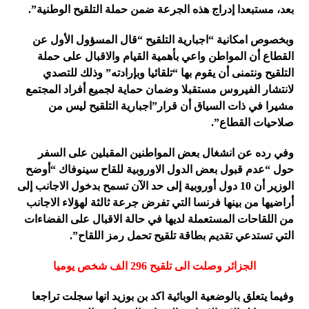
بعد، مستبعدا إدراج هذه الجرعة ضمن حملة التلقيح الوطنية”.
وبخصوص امكانية “اجبارية التلقيح “قال المسؤول الأول عن
القطاع أن المواطن واعي بأهمية القيام والاقبال على حملة
التلقيح ونتمنى أن يقوم بها “تلقائيا وبإرادته” وذلك للتصدي
لانتشار الفيروس مستقبلا وضمان حماية لجميع أفراد المجتمع
مشيرا في ذات السياق أن قرار”اجبارية التلقيح ليس من
صلاحيات القطاع”.
وفي رده عن انشغال بعض المواطنين المقبلين على السفر
حول “عدم قبول بعض الدول الاوروبية للقاح سينوفاك “أوضح
الوزير أن 10 دول أوروبية إلى حد الآن تسمح بدخول الاجانب إلى
أراضيها من بينها فرنسا التي تفرض جرعة ثالثة لهؤلاء الاجانب
من اللقاحات المستعملة لديها في حالة الاقبال على الفضاءات
التي تستدعي تقديم بطاقة تلقيح تحمل رمز اللقاح”.
الجزائر وصلت الى تلقيح 296 الف شخص يوميا
وفيما يتعلق بالوضعية الوبائية اكد بن بوزيد انها سجلت تراجعا