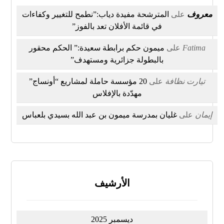
معروف
على
المترشحة مفيدة دياب:”نطمح للتغيير وكفاءات
في قائمة الأفلان تعد بالفوز”
Fatima
على
ميمون حكم برابطة سعيدة:” الحكم محقور
بالبطولة جزائرية ومستهدف”
تيارت نظافة
على
20 مؤسسة حاملة لمشاريع “أونساج”
مهدّدة بالإفلاس
إيمان
على
غليان بمدرسة ميمون بن عبد الله بسيدي بلعباس
الأرشيف
ديسمبر 2025