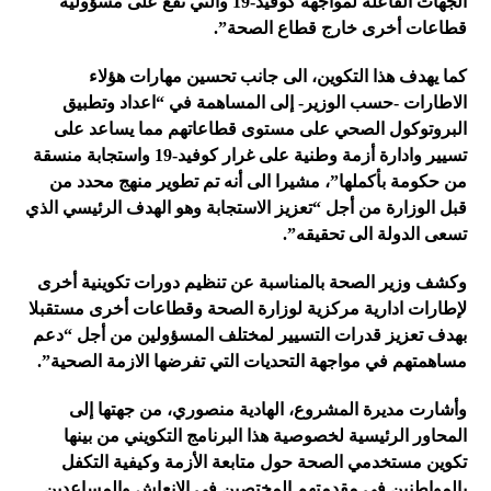
الجهات الفاعلة لمواجهة كوفيد-19 والتي تقع على مسؤولية
قطاعات أخرى خارج قطاع الصحة”.
كما يهدف هذا التكوين، الى جانب تحسين مهارات هؤلاء
الاطارات -حسب الوزير- إلى المساهمة في “اعداد وتطبيق
البروتوكول الصحي على مستوى قطاعاتهم مما يساعد على
تسيير وادارة أزمة وطنية على غرار كوفيد-19 واستجابة منسقة
من حكومة بأكملها”، مشيرا الى أنه تم تطوير منهج محدد من
قبل الوزارة من أجل “تعزيز الاستجابة وهو الهدف الرئيسي الذي
تسعى الدولة الى تحقيقه”.
وكشف وزير الصحة بالمناسبة عن تنظيم دورات تكوينية أخرى
لإطارات ادارية مركزية لوزارة الصحة وقطاعات أخرى مستقبلا
بهدف تعزيز قدرات التسيير لمختلف المسؤولين من أجل “دعم
مساهمتهم في مواجهة التحديات التي تفرضها الازمة الصحية”.
وأشارت مديرة المشروع، الهادية منصوري، من جهتها إلى
المحاور الرئيسية لخصوصية هذا البرنامج التكويني من بينها
تكوين مستخدمي الصحة حول متابعة الأزمة وكيفية التكفل
بالمواطنين في مقدمتهم المختصين في الانعاش والمساعدين