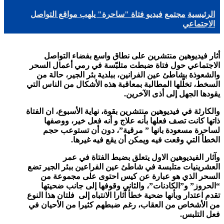
الرئيسية
مجتمع
فيديو فتاة "ساحرة" يلهب مواقع التواصل
الاجتماعي
أثار فيديوهين منتشرين على نطاق واسع بفضاء التواصل
الاجتماعي حول فتاة ضبطت متلبّسة في رمي أعمال السحر
والشعوذة بشاطئ عين الفرانين، ببلدية بئر الجير، حالة من
السخط، تخلّلها المطالبة بمعاقبة هذه الأشكال من الناس التي
يقودها الجهل إلى أذى الآخرين
.
والكارثة في فيديوهين منتشرين بقوة، نهاية الأسبوع، ان الفتاة
ذاتها كانت تصف فعلها بأنه علاج و أنه فعل خير، ووصفها
لساحرة مسعودة بانها ” مرقية”، دون أن تستوعب حجم
الخطأ التي وقعت فيه ويمكن أن يقع فيه غيرها
.
وآثار الفيديوهين الاول يتعلق بضبط الفتاة في عمر
العشرينيات متلبسة في شاطئ عين الفراعين ببئر الجير تضع
السحر الذي هو عبارة عن كيس احتوى على مجموعة من
“الحروز” و”الكادنات”، والثاني وقوفها إلى جانب ضحيتها
تقدم اعتدار وبأنها ضحية خطأ آثارا الانتباه إلى فلتان هذا النوع
من الأشخاص من العقاب، رغم ضبطهم كثيرا من الأحيان في
فعل التلبس
.