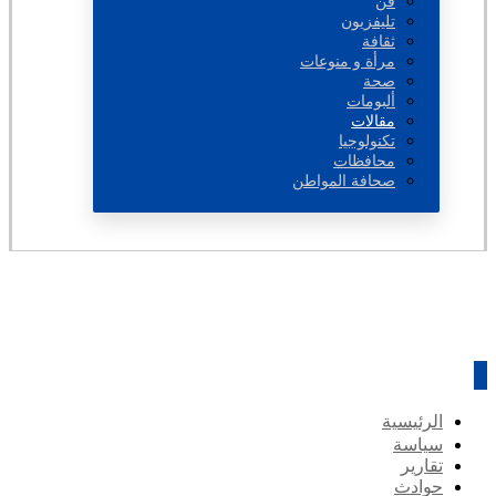
فن
تليفزيون
ثقافة
مرأة و منوعات
صحة
ألبومات
مقالات
تكنولوجيا
محافظات
صحافة المواطن
الرئيسية
سياسة
تقارير
حوادث