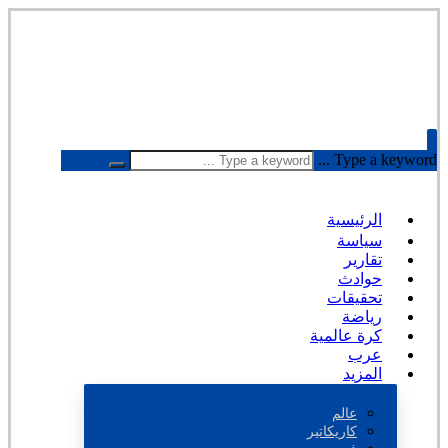
Type a keyword ...
الرئيسية
سياسة
تقارير
حوادث
تحقيقات
رياضة
كرة عالمية
عرب
المزيد
عالم
كاريكاتير