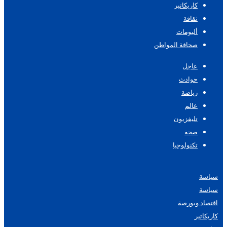
كاريكاتير
ثقافة
ألبومات
صحافة المواطن
عاجل
حوادث
رياضة
عالم
تليفزيون
صحة
تكنولوجيا
سياسة
سياسة
اقتصاد وبورصة
كاريكاتير