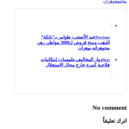
مجتمع
وهران
عيد الأضحى: طوابير بـ”بانكة”
Previous
الذهب ومنح قروض لـ3000 مواطن رهن
مجوهراته بوهران
دوار المخاليف بتلمسان: إمكانيات
Next
فلاحية كبيرة خارج مجال الاستغلال
No comment
اترك تعليقاً