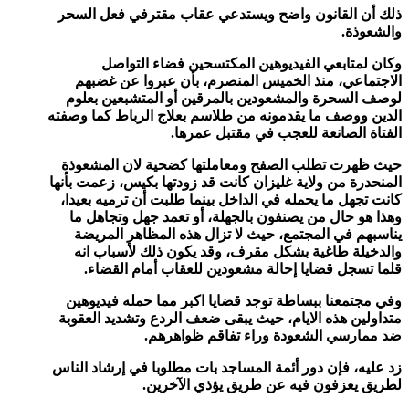
ذلك أن القانون واضح ويستدعي عقاب مقترفي فعل السحر
والشعوذة
.
وكان لمتابعي الفيديوهين المكتسحين فضاء التواصل
الاجتماعي، منذ الخميس المنصرم، بأن عبروا عن غضبهم
لوصف السحرة والمشعودين بالمرقين أو المتشبعين بعلوم
الدين ووصف ما يقدمونه من طلاسم بعلاج الرباط كما وصفته
الفتاة الصانعة للعجب في مقتبل عمرها
.
حيث ظهرت تطلب الصفح ومعاملتها كضحية لان المشعوذة
المنحدرة من ولاية غليزان كانت قد زودتها بكيس، زعمت بأنها
كانت تجهل ما يحمله في الداخل بينما طلبت أن ترميه بعيدا،
وهذا هو حال من يصنفون بالجهلة، أو تعمد جهل وتجاهل ما
يناسبهم في المجتمع، حيث لا تزال هذه المظاهر المريضة
والدخيلة طاغية بشكل مقرف، وقد يكون ذلك لأسباب انه
قلما تسجل قضايا إحالة مشعودين للعقاب أمام القضاء
.
وفي مجتمعنا ببساطة توجد قضايا اكبر مما حمله فيديوهين
متداولين هذه الايام، حيث يبقى ضعف الردع وتشديد العقوبة
ضد ممارسي الشعودة وراء تفاقم ظواهرهم
.
زد عليه، فإن دور أئمة المساجد بات مطلوبا في إرشاد الناس
لطريق يعزفون فيه عن طريق يؤذي الآخرين
.