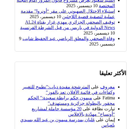
السيد سعيود يعرض مشروع قانون المرور أمام اللجنة
المختصة
10 ديسمبر، 2025
استيلاء الاحتلال الصهيوني على مقر “أونروا” مقدمة
عملية لتصفية قضية اللاجئين
10 ديسمبر، 2025
توقيف الصحفي الجزائري مهدي غزار بقناة AL24
News الدولية في باريس من قبل الشرطة الفرنسية
10 ديسمبر، 2025
وفاة الصحفي والمعلق الرياضي عبد الحفيظ شايب
9
ديسمبر، 2025
الأكثر تعليقا
معروف
على
المترشحة مفيدة دياب:”نطمح للتغيير
وكفاءات في قائمة الأفلان تعد بالفوز”
Fatima
على
ميمون حكم برابطة سعيدة:” الحكم
محقور بالبطولة جزائرية ومستهدف”
تيارت نظافة
على
20 مؤسسة حاملة لمشاريع
“أونساج” مهدّدة بالإفلاس
إيمان
على
غليان بمدرسة ميمون بن عبد الله بسيدي
بلعباس