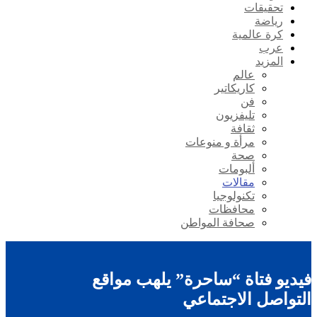
تحقيقات
رياضة
كرة عالمية
عرب
المزيد
عالم
كاريكاتير
فن
تليفزيون
ثقافة
مرأة و منوعات
صحة
ألبومات
مقالات
تكنولوجيا
محافظات
صحافة المواطن
فيديو فتاة “ساحرة” يلهب مواقع
التواصل الاجتماعي