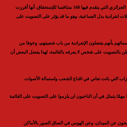
والملاحظ خلال الأسبوع الأول من الحملة الإنتخابية بعاصمة الغرب الجزائري التي يتقدم فيها 340 متنافسا للإستحقاق، أنها أفرزت
ت انفرادية بدل الجماعية، وهو ما قد يؤثر على التصويت على
هم بأنهم يفضلون الإنفرادية من باب شعبيتهم، وخوفا من
 بالتصويت على شخص لا يعرفه بالقائمة، لهذا يفضل البعض أن
زاب التي باتت تعاني في اقناع الشعب واستمالة الأصوات.
 لتشريعيات 12 جوان، اكتست جديدا مهمّا يتمثل في أن الناخبون لن يلزموا على التصويت على القائمة
رشحون عن الميدان، وعن الهوس في الصاق الصور بالأماكن