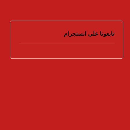
تابعونا على انستجرام
هل تؤيد اتخاذ المزيد من الإجراءات لمواجهة جرائم
الملكية الفكرية ؟