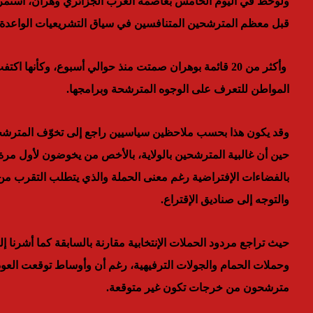
ولوحظ في اليوم الخامس بعاصمة الغرب الجزائري وهران، استمرار ا
قبل معظم المترشحين المتنافسين في سياق التشريعيات الواعدة.
وأكثر من 20 قائمة بوهران صمتت منذ حوالي أسبوع، وكأنه
المواطن للتعرف على الوجوه المترشحة وبرامجها.
وقد يكون هذا بحسب ملاحظين سياسيين راجع إلى تخوّف المترشحين 
حين أن غالبية المترشحين بالولاية، بالأخص من يخوضون لأول مرة ح
بالفضاءات الإفتراضية رغم معنى الحملة والذي يتطلب التقرب من
والتوجه إلى صناديق الإقتراع.
حيث تراجع
مردود
الحملات الإنتخابية مقارنة بالسابقة كما أشرنا
وحملات الحمام والجولات الترفيهية، رغم أن وأوساط توقعت العودة 
مترشحون من خرجات تكون غير متوقعة.