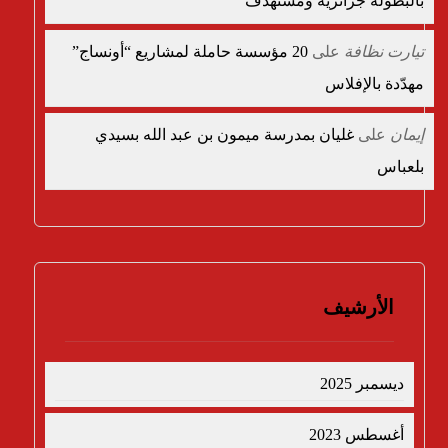
بالبطولة جزائرية ومستهدف”
تيارت نظافة
على
20 مؤسسة حاملة لمشاريع “أونساج”
مهدّدة بالإفلاس
إيمان
على
غليان بمدرسة ميمون بن عبد الله بسيدي
بلعباس
الأرشيف
ديسمبر 2025
أغسطس 2023