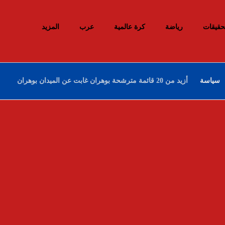
حقيقات
رياضة
كرة عالمية
عرب
المزيد
سياسة
أزيد من 20 قائمة مترشحة بوهران غابت عن الميدان بوهران
إحباط محاولات إدخال أزيد من 26 قنطارا من
الكيف المعالج عبر الحدود مع المغرب خلال
أسبوع
10 ديسمبر، 2025
السيد سعيود يعرض مشروع قانون المرور أمام