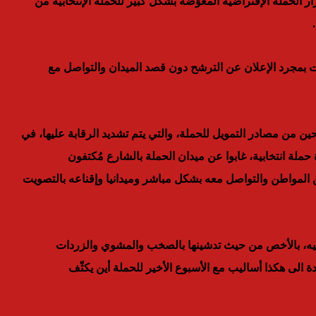
لحملة الإفتراضية المعوّضة بشكل كبير للحملة الإنتخابية من
ا اكتفت بمجرد الإعلان عن الترشح دون قصد الميدان والتواصل مع
من مصادر التمويل للحملة، والتي يتم تشديد الرقابة عليها، في
ملة انتخابية، غابوا عن ميدان الحملة بالشارع مُكتفون
 المواطن والتواصل معه بشكل مباشر وميدانيا وإقناعه بالتصويت
 إليه، بالأخص من حيث تدشينها بالصخب والمشوي والزردات
الى هكذا أساليب مع الأسبوع الأخير للحملة أين يكثّف