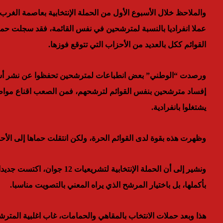
عملا انفراديا بالنسبة لمترشحين في نفس القائمة، فقد سجلت حملا
القوائم ككل بالعديد من الأحزاب التي تتوقع فوزها.
ورصدت “الوطني” بعض انطباعات لمترشحين تحفظوا عن نشر أسمائ
إفساد مترشحين بنفس القوائم لترشحهم، فمن الصعب اقناع مواطن
يشتغلوا بانفرادية.
وظهرت هذه بقوة لدى القوائم الحرة، ولكن انتقلت حماها إلى الأح
ونشير إلى أن الحملة الإنتخابية
بأكملها، بل باختيار المرشح الذي يراه المعني بالتصويت مناسبا.
هذا وبعد حملات الانتخاب بالمقاهي والحمامات، غاب اغلبية المت