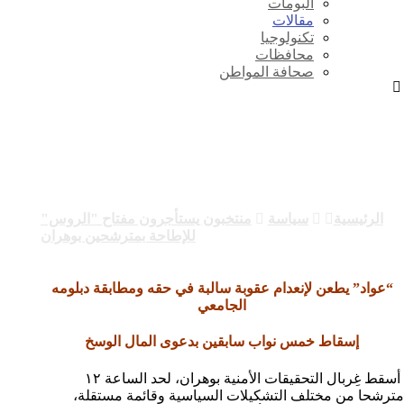
ألبومات
مقالات
تكنولوجيا
محافظات
صحافة المواطن
منتخبون يستأجرون مفتاح “الروس”
للإطاحة بمترشحين بوهران
الرئيسية
سياسة
منتخبون يستأجرون مفتاح "الروس"
للإطاحة بمترشحين بوهران
“عواد” يطعن لإنعدام عقوبة سالبة في حقه ومطابقة دبلومه
الجامعي
إسقاط خمس نواب سابقين بدعوى المال الوسخ
أسقط غِربال التحقيقات الأمنية بوهران، لحد الساعة ١٢
مترشحا من مختلف التشكيلات السياسية وقائمة مستقلة،