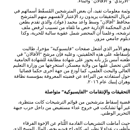
“الأرندي” و”الأفالان” والبناء.
وثمة معلومات تفيد، أن بعض المترشحين المُسقّط أسمائهم في
غربال التحقيقات يريدون رد الإعتبار لأنفسهم منهم المترشح
محافظ “أفالان” وسط واعد محمد (عواد)، والذي تقدم بطعن
لدى المحكمة الإدارية خص ما تلقاه من تسبيب لرفض ملف
ترشحه، وعلمنا أن المحضر شمل عقوبة سالبة للحرية، وكذا
دبلوم جامعي مزور.
وهو الأمر الذي أشعل صفحات “فايسبوكية” مؤخرا، طالبت
بإسقاطه على هذه الخلفيتين، وعليه فإن مرشح “الأفالان” في
طعنه أمس برّر بأنه يحوز على شهادة مطابقة للشهادة الجامعية
التي تحصل عليها من ولاية معسكر، استخرجها من وزارة التعليم
العالي والبحث العلمي، كما أودع من جهة أخرى حكما قضائيا
حول استفادته من البراءة عن قضيته المعروفة بمؤسسة نظافة
وهران إيبيك عام ٢٠١٦.
التحقيقات والإنتقامات “الفايسبوكية” متواصلة
قضية إسقاط مترشحين من قوائم الترشيحات كانت منتظرة،
غير أنها تشابكت في خروج عداء مستفيض من داخل حزب جبهة
التحرير الوطني.
حيث أماطت التشريعيات القادمة اللّثام عن الإخوة الفرقاء
وأظهرت عداء لا نظير له، كإخراج فيديو يخص المال الوسخ الذي