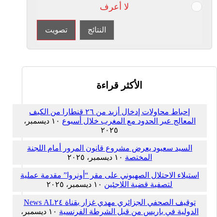
لا أعرف
النتائج
تصويت
الأكثر قراءة
إحباط محاولات إدخال أزيد من ٢٦ قنطارا من الكيف
المعالج عبر الحدود مع المغرب خلال أسبوع
١٠ ديسمبر،
٢٠٢٥
السيد سعيود يعرض مشروع قانون المرور أمام اللجنة
المختصة
١٠ ديسمبر، ٢٠٢٥
استيلاء الاحتلال الصهيوني على مقر “أونروا” مقدمة عملية
لتصفية قضية اللاجئين
١٠ ديسمبر، ٢٠٢٥
توقيف الصحفي الجزائري مهدي غزار بقناة AL٢٤ News
الدولية في باريس من قبل الشرطة الفرنسية
١٠ ديسمبر،