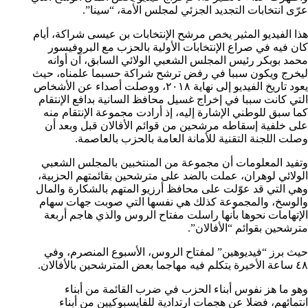
عرّى انتخابات التجديد الجزئي لمجلس الأمة، “سينا”.
هذا الفيديو المثير يخص مرشح الإنتخابات بن عيسى شراكة، أيام
كان فيه في صراع الإنتخابات الأولية بالحزب مع البروفيسور
محمد بوبكر رئيس المجلس الشعبي الولائي السابق، آن أوانه
ليخرج ويكون سببا في رفض ترشح شراكة حسبما علمناه، حيث
يعود تاريخ الفيديو إلى نهاية ٢٠١٨، ووصلت أصداء عن الأشخاص
التي كانت سببا في إخراج غسيل محافظ السانية بدافع الإنتقام
كما سبق للوطني الإشارة إليه، إذ أرادت مجموعة الإنتقام منه
على خلفية إسقاطه مرشحين من قوائم الأفالان قبل وبعد أن
وصلت اللجنة التقنية للأمانة العامة بالحزب بالعاصمة.
وتفيد المعلومات أن مجموعة من المنتخبين بالمجلس الشعبي
الولائي لوهران، عملت بالضد على مترشحين بقائمتهم الحزبية،
وهي التي قد عوّلت على محافظ أرزيو المتهم بالشكارة والمال
والوسخ، والمجموعة كذلك هي نفسها التي صوبت جهات سهام
الإتهامات نحوها بأنها راسلت مفتاح الروس والذي هاجم أربعة
مترشحين بقوائم “الأفالان”.
حيث برز “فيديوهين” لمفتاح الروس، الأسبوع المنصرم، وفي
٤٨ ساعة الأخيرة يتكلم فيه مهاجما بعض المترشحين بالأفالان.
وهو ما هز نفوس أبناء الحزب في ضرب القائمة من أبناء
انتمائهم، فضلا عن هجمات ارتدادية للفايسبوكيين من أبناء