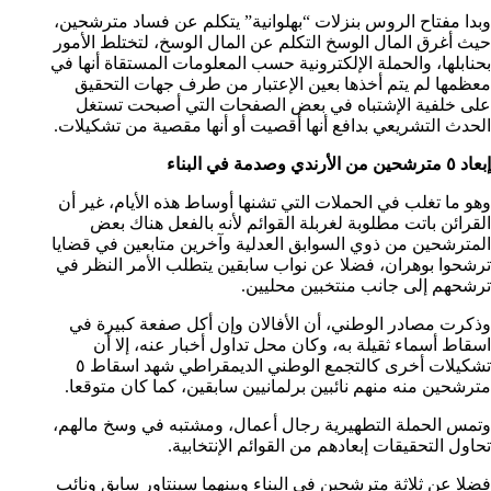
وبدا مفتاح الروس بنزلات “بهلوانية” يتكلم عن فساد مترشحين،
حيث أغرق المال الوسخ التكلم عن المال الوسخ، لتختلط الأمور
بحنابلها، والحملة الإلكترونية حسب المعلومات المستقاة أنها في
معظمها لم يتم أخذها بعين الإعتبار من طرف جهات التحقيق
على خلفية الإشتباه في بعض الصفحات التي أصبحت تستغل
الحدث التشريعي بدافع أنها أقصيت أو أنها مقصية من تشكيلات.
إبعاد ٥ مترشحين من الأرندي وصدمة في البناء
وهو ما تغلب في الحملات التي تشنها أوساط هذه الأيام، غير أن
القرائن باتت مطلوبة لغربلة القوائم لأنه بالفعل هناك بعض
المترشحين من ذوي السوابق العدلية وآخرين متابعين في قضايا
ترشحوا بوهران، فضلا عن نواب سابقين يتطلب الأمر النظر في
ترشحهم إلى جانب منتخبين محليين.
وذكرت مصادر الوطني، أن الأفالان وإن أكل صفعة كبيرة في
اسقاط أسماء ثقيلة به، وكان محل تداول أخبار عنه، إلا أن
تشكيلات أخرى كالتجمع الوطني الديمقراطي شهد اسقاط ٥
مترشحين منه منهم نائبين برلمانيين سابقين، كما كان متوقعا.
وتمس الحملة التطهيرية رجال أعمال، ومشتبه في وسخ مالهم،
تحاول التحقيقات إبعادهم من القوائم الإنتخابية.
فضلا عن ثلاثة مترشحين في البناء وبينهما سينتاور سابق ونائب