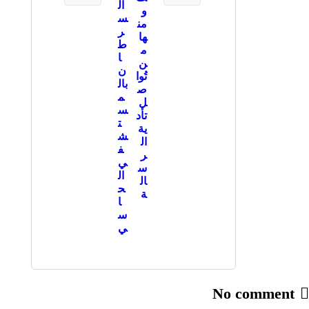
ال
و
س
من
ر
ها
ط
م
ا
ن
ن
تُوا
بال
ص
م
ل
س
تأد
ت
ية
ش
ال
ف
ر
ي
س
ال
ال
ح
ة
ا
س
ي
No comment