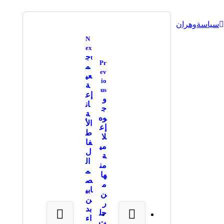
سياسة
وهران
N
ex
ج
t
Pr
م
ev
عي
io
ة
us
إع
و
ان
ج
ة
وه
الأ
إع
ط
لا
فا
مي
ل
ة
ال
من
م
ها
ص
م
ابي
ن
ن
ر
بد
حل
اء
ت