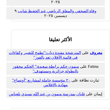
٢٠٢٥
وفاة الصحفي والمعلق الرياضي عبد الحفيظ شايب
٩
ديسمبر، ٢٠٢٥
الأكثر تعليقا
معروف
على
المترشحة مفيدة دياب:”نطمح للتغيير وكفاءات
في قائمة الأفلان تعد بالفوز”
Fatima
على
ميمون حكم برابطة سعيدة:” الحكم محقور
بالبطولة جزائرية ومستهدف”
تيارت نظافة
على
٢٠ مؤسسة حاملة لمشاريع “أونساج”
مهدّدة بالإفلاس
إيمان
على
غليان بمدرسة ميمون بن عبد الله بسيدي بلعباس