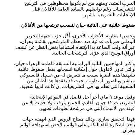
الحزب العتيد، ومنهم من لم يكونوا محظوظين في الترشح
للتشريعيات رغم تواصلهم بالقيادة العامة للأفالان قبل
الإنتخابات التشريعية بأشهر.
ضغوط عائلية على النائبة حيان لتسحب ترشحها من الأفالان
وحصريا مقارنة بالأحزاب الأخرى، أكَل حزب جبهة التحرير
الوطني ضربات عدائية ضد معظم المترشحين بقائمة وهران،
غير أنه ولحد الساعة بدا الإنتقام استباقيا بغض النظر عن كشف
أوراق الوسخ الذي عرّى الترشيحات الحالية.
وأكثر المهاجمين النائبة البرلمانية السابقة فاطمة الزهراء حيان،
والتي تدور الأقاويل حول إمكانية انسحابها بفعل ضغوط عائلية
تشهدها هذه الفترة بسبب ما تتعرض له من غسيل فايسبوكي
مباشر وبالصور المتداولة، بحيث قد يفقدها هذا أطنان من
الشعبية التي تحلم بها في التشريعيات، إن كانت لديها شعبية.
وقبل موعد ٩ ماي أخر أجل فاصل في القوائم الإنتخابية
لتشريعيات ١٢ جوان القادم، الجميع يترقب ولا حديث إلا عن
عينة من الأسماء التي هي مرشحة لطوفات تطهير.
فهذا التحقيق ساري، وذلك مفتاح الروس الذي اتهمته جهات
بأخذ الشكارة لقاء التكلم على قوائم بالأخص استهدافه قوائم
وهران.