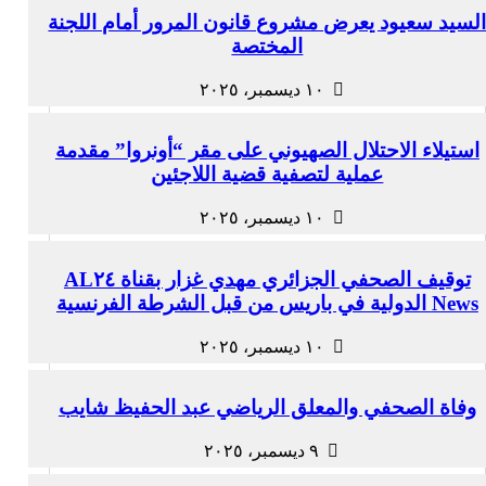
لسيد سعيود يعرض مشروع قانون المرور أمام اللجنة
المختصة
١٠ ديسمبر، ٢٠٢٥
استيلاء الاحتلال الصهيوني على مقر “أونروا” مقدمة
عملية لتصفية قضية اللاجئين
١٠ ديسمبر، ٢٠٢٥
توقيف الصحفي الجزائري مهدي غزار بقناة AL٢٤
News الدولية في باريس من قبل الشرطة الفرنسية
١٠ ديسمبر، ٢٠٢٥
وفاة الصحفي والمعلق الرياضي عبد الحفيظ شايب
٩ ديسمبر، ٢٠٢٥