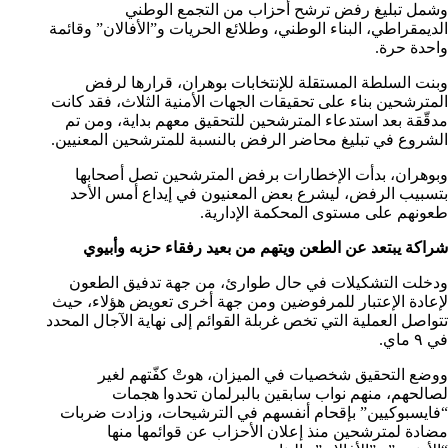
وشمل تبليغ رفض ترشح أحزاب من التجمع الوطني
الديمقراطي، البناء الوطني، وطلائع الحريات و”الأفالان” وقائمة
واحدة حرة.
وبنت السلطة المستقلة للإنتخابات بوهران، قرارها لرفض
المترشحين بناء على تحقيقات الجهات الأمنية الثلاث، فقد كانت
مدقّقة بعد استدعاء المترشحين للتحقيق معهم بداية، ومن تم
الشروع في تبليغ محاضر الرفض بالنسبة للمترشحين المعنيين.
وبوهران، بدأت الإخطارات برفض المترشحين تصل أصحابها
بتسبيب الرفض، ليشرع بعض المعنيون في إيداع أمس الأحد
طعونهم على مستوى المحكمة الإدارية.
شراكة يبتعد عن الطعن ويتهم من بعيد رفقاء حزبه وأبيوي
ودخلت التشكيلات في حال طوارئ، من جهة تدفيق الطعون
لإعادة الإعتبار للمرفوضين ومن جهة أخرى تعويض هؤلاء، حيث
تتواصل العملية التي تخص غربلة القوائم إلى نهاية الآجال المحدد
في ٩ ماي.
ووضع التحقيق شخصيات في الميزان، هوتْ كفّتهم لغير
لصالحهم، منهم نواب سابقين بالبرلمان تحدوا هجمات
“فايسبوكيين” بإقحام أنفسهم في الترشيحات، وزادت ضربات
مضادة لمترشحين منذ إعلان الأحزاب عن قوائمها منها