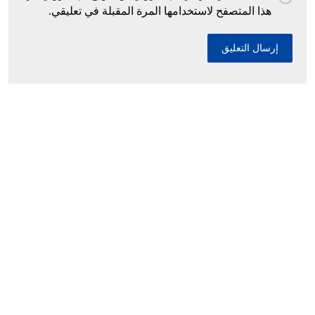
هذا المتصفح لاستخدامها المرة المقبلة في تعليقي.
إحباط محاولات إدخال أزيد من 26 قنطارا من
الكيف المعالج عبر الحدود مع المغرب خلال أسبوع
10 ديسمبر، 2025
السيد سعيود يعرض مشروع قانون المرور أمام
اللجنة المختصة
10 ديسمبر، 2025