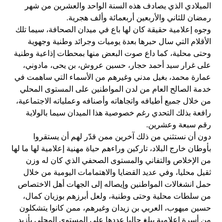
الميلادي الذي يصادف هذه السنة الواحد والعشرين من شهر
رمضان للثاني والأربعين أربعمائة وألف هجرية.
وجوه إعلامية حقيقة كان لها باع في ميدان الصحافة، سيما تلك
الأقلام التي سال حبرها بعدة يوميات وجرائد وطنية وجهوية
وحتى محلية، كما داع صوت البعض منها بمحطات إذاعية وطنية
على غرار سيد أحمد حجار، حسين عروش، بن يحى، مادوني،
عمارة محمد، بغيل مدني وغيرهم من الأسماء التي ساهمت في
خدمة الصالح العام من لدن المواطنين على المستوى المحلي
من خلال جميع أطيافه واتجاهاته وأصنافه وعملياته الاجتماعية،
رافعة بذلك التحدي رغم خصوصية هذا الميدان سيما بالولاية
رقم سبعة وعشرين.
دون أن نستثني من ذلك آخرين ممن قدّر لهم أن يستقروا
بأوطان خارج البلاد، تاركين وراءهم حياة مهنية إعلامية لها ما لها
من الإخلاص والتفاني والمستوى الصحفي الذي كان له وزن
ثقيل محليا، وفي عديد القضايا والاهتمامات اليومية من خلال
حمل انشغالات المواطنين وإيصاله إلى الجهات أهل الاختصاص
من سلطات محلية وحتى وطنية، ولعل أبرزهم بوزيان كمال،
حسين ميهوب، العربي بن زيدان وغيرهم، ممن كانوا يتشكلون
من أسرة إعلامية يبلغ حاليا عددها على المستوى المحلي بأزيد