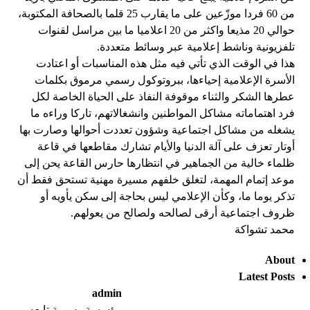
من 60 فردا موزّعين على ما يقارب 25 قلما بالصحافة المكتوبة،
حوالي 20 مذيعا واكثر من 20 اعلاميا ما بين مراسل لقنوات
تلفزيونية وناشط إعلامية عبر وسائط متعددة.
هذا في الوقت الذي تأتي فيه مثل هذه المناسبات أو اعتادت
الأسرة الإعلامية إحياءها، ببروتوكول رسمي مرموق بكلمات
عطرها الشكر والثناء موقوفة النفاذ على الحياة الخاصة لكل
فرد اهتماماته مشاكل المواطنين وانشغالاتهم، تاركا وراءه ما
يشغله من مشاكل اجتماعية وشؤون تعددت أحوالها وصارت بها
أوتار تعزف على آلة الدنيا والأيام تشارك مقاطعها في قاعة
ظلماء خالية من الجماهير في انتظارها حارس القاعة يحن إلى
موعد إتمام المهمة، لتغلق خلفهم مسيرة مهنية تستحق فقط أن
تذكر يوما ما، وكأن الإعلامي ليس بحاجة إلى سكن يأويه أو
ظروف اجتماعية أرقى لصالحه ولصالح من يعولهم.
محمد تشواكة
About
Latest Posts
admin
مؤسسة رسمية تابعه