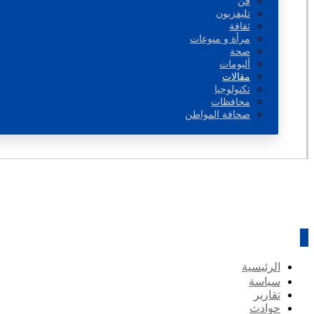
فن
تليفزيون
ثقافة
مرأة و منوعات
صحة
ألبومات
مقالات
تكنولوجيا
محافظات
صحافة المواطن
الرئيسية
سياسة
تقارير
حوادث