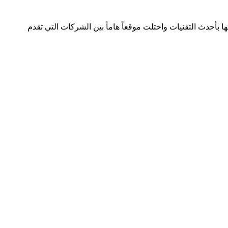
لصناعة بسجل تجاري رقم 392254 متواجدة في دولتين وتعمل في هذا المجال منذ 2005 وقدمت خدماتها بأحدث التقنيات واحتلت موقعاً هاماً بين الشركات التي تقدم