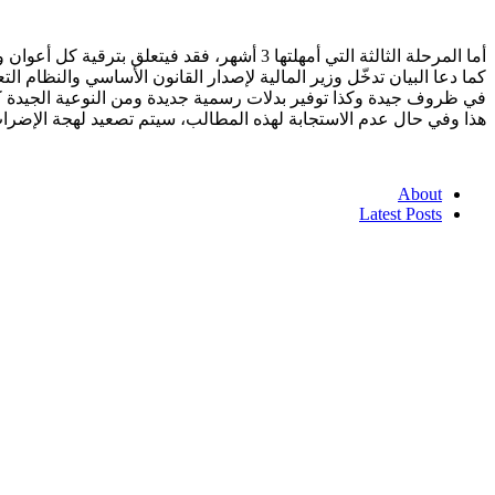
أما المرحلة الثالثة التي أمهلتها 3 أشهر، فقد فيتعلق بترقية كل أعوان وضباط وإطارات الجمارك الذين لهم 10 سنوات في نفس الرتبة وفتح باب للمسابقات الترقية كل 5 سنوات.
كما دعا البيان تدخّل وزير المالية لإصدار القانون الأساسي والنظام ا
في ظروف جيدة وكذا توفير بدلات رسمية جديدة ومن النوعية الجيدة كبا
هذا وفي حال عدم الاستجابة لهذه المطالب، سيتم تصعيد لهجة الإضراب كل 
About
Latest Posts