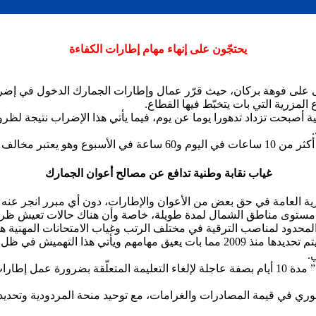
يحتجّون على إنهاء مهام إطارات الكفاءة
لمزرية التي بات يتخبّط فيها القطاع.
أصبحت تزداد تدهورا يوما عن يوم، فيما يأتي هذا الإضراب نتيجة لظر
 للقانون العمل.
غياب نقابة وطنية تدافع عن مصالح أعوان الجمارك
رية العامة في حق بعض من الأعوان والإطارات، دون أي مبرر انجر عنه ت
ى مستوى مناطق الشمال لمدة طويلة، خاصة وأن هناك حالات تعيش ظرو
د المحدود لمناصب الترقية في مختلف الرتب وغياب الامتحانات المهنية 
الإشارة إلى الحالة المهترئة لحظيرة المركبات والتي أغلبها معطّلة لم يتم تحديدها منذ 9
.
هذا وقد أمهل البيان الذي وجّه للمدير العام للجمارك “خالدي نور الدين” مدة 10 أيام بصفة عاجلة لإل
يمة المصادرات والغرامات، مع توحيد منحة المردودية وتحديدها بقيمة 20 ألف دينار