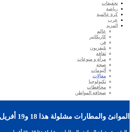
تحقيقات
رياضة
كرة عالمية
عرب
المزيد
عالم
كاريكاتير
فن
تليفزيون
ثقافة
مرأة و منوعات
صحة
ألبومات
مقالات
تكنولوجيا
محافظات
صحافة المواطن
الموانئ والمطارات مشلولة هذا 18 و19 أفريل