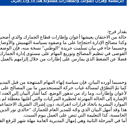
الرئيسية
وهران
الموانئ والمطارات مشلولة هذا 18 و19 أفريل
بقدار فرح/
وكذا مصالح الإدارة احتجاجا على ما وصفوه بسياسة التهميش والأوضاع ا
وحسبما جاء في بيان تسلّمت جريدة “الوطني” نسخة منه، فإن الوضعية 
الفوضى في تنظيم المصالح وتوزيع المهام على مستوى إدارة الجمارك.
فضلا عن الضغط الذي يمارس على إطارات من خلال إلزامهم بالعمل أكثر من 10 ساعات في اليوم و60 ساعة في الأسبوع وهو يعتبر مخالف
وحسبما أورده البيان، فإن سياسة إنهاء المهام المنتهجة من قبل المدي
كما تمّ التطرّق لمسألة غياب حركة المستخدمين ما بين المصالح عل
لأعوان وإطارات، وما زاد من تدهور الوضع، كما أشار البيان إلى العد
الموارد البشرية باتخاذ قرارات انفرادية، دون إشراك الشريك الاجتماعي
الخامسة، كذا التعليمة التي تنص على العمل بيوم السبت.
أما في المرحلة الثانية وهي إمهال المديرية العامة مهلة شهر للرفع الفوري في ق