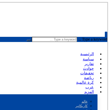
Type a keyword ...
الرئيسية
سياسة
تقارير
حوادث
تحقيقات
رياضة
كرة عالمية
عرب
المزيد
عالم
كاريكاتير