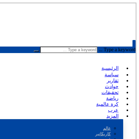
Type a keyword ...
الرئيسية
سياسة
تقارير
حوادث
تحقيقات
رياضة
كرة عالمية
عرب
المزيد
عالم
كاريكاتير