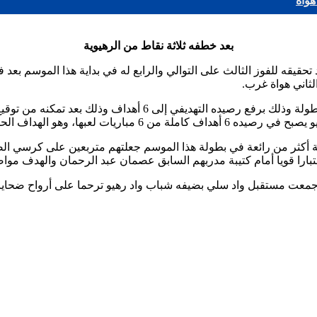
هواة
بعد خطفه ثلاثة نقاط من الرهيوية
يقه للفوز الثالث على التوالي والرابع له في بداية هذا الموسم بعد 
ويواصل الهداف النادي البرتقالي بن شوشة محمد تألقه منذ إنطلاق 
لة الرابطة الثانية في مجموعتها الغربية.
ة أكثر من رائعة في بطولة هذا الموسم جعلتهم متربعين على كرسي الصد
بارا قويا أمام كتيبة مدربهم السابق عصمان عبد الرحمان والهدف مواصل
ي جمعت مستقبل واد سلي بضيفه شباب واد رهيو ترحما على أرواح ضحاي