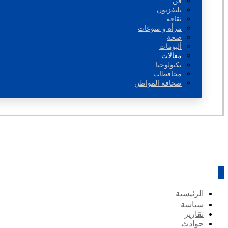
فن
تليفزيون
ثقافة
مرأة و منوعات
صحة
ألبومات
مقالات
تكنولوجيا
محافظات
صحافة المواطن
الرئيسية
سياسة
تقارير
حوادث