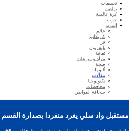
تحقيقات
رياضة
كرة عالمية
عرب
المزيد
عالم
كاريكاتير
فن
تليفزيون
ثقافة
مرأة و منوعات
صحة
ألبومات
مقالات
تكنولوجيا
محافظات
صحافة المواطن
مستقبل واد سلي يغرد منفردا بصدارة القسم ال