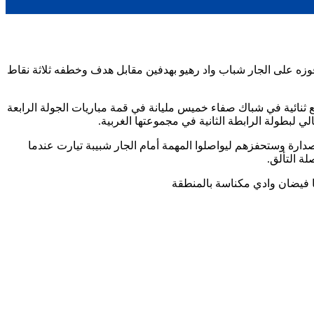
فوزه على الجار شباب واد رهيو بهدفين مقابل هدف وخطفه ثلاثة نقاط
البطولة وذلك برفع رصيده التهديفي إلى 6 أهداف وذلك بعد تمكنه من توقيع ثنائية في شباك صفاء خميس مليانة في قمة مباريات الجولة الرابعة
ارة وستحفزهم ليواصلوا المهمة أمام الجار شبيبة تيارت عندما
ة التألق.
ا فيضان وادي مكناسة بالمنطقة