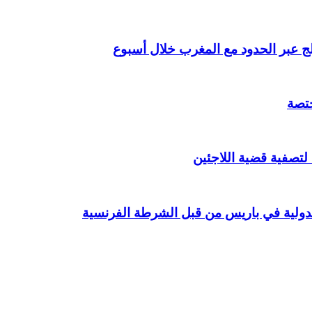
ختصة
 لتصفية قضية اللاجئين