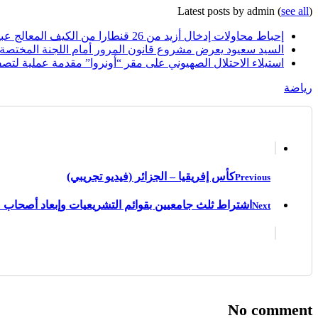
Latest posts by admin
(
see all
)
إحباط محاولات إدخال أزيد من 26 قنطارا من الكيف المعالج عبر الحدود مع المغرب خلال أسبوع
السيد سعيود يعرض مشروع قانون المرور أمام اللجنة المختصة
استيلاء الاحتلال الصهيوني على مقر “أونروا” مقدمة عملية لتصف
رياضة
كأس إفريقيا – الجزائر (فيديو تجريبي)
Previous
اشتراط ثلث جامعيين بقوائم التشريعيات وإبعاد أصحاب 
Next
No comment