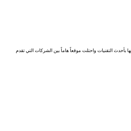
لصناعة بسجل تجاري رقم 392254 متواجدة في دولتين وتعمل في هذا المجال منذ 2005 وقدمت خدماتها بأحدث التقنيات واحتلت موقعاً هاماً بين الشركات التي تقدم