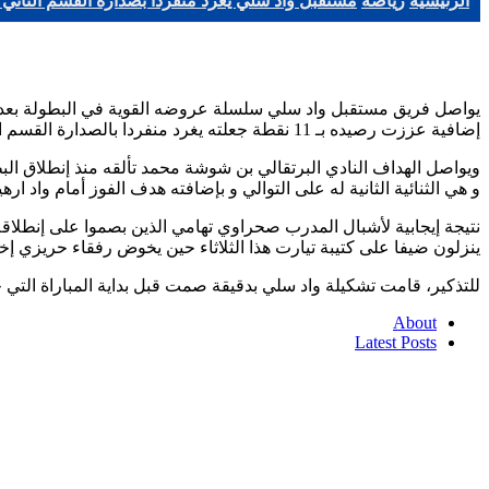
الرئيسية
رياضة
مستقبل واد سلي يغرد منفردا بصدارة القسم الثاني 
يواصل فريق مستقبل واد سلي سلسلة عروضه القوية في البطولة بعد تحق
إضافية عززت رصيده بـ 11 نقطة جعلته يغرد منفردا بالصدارة القسم الثاني هواة غرب.
و هي الثنائية الثانية له على التوالي و بإضافته هدف الفوز أمام واد ارهيو يصبح في رصيده 6 أهداف كاملة من 6 مباريات لعبها، وهو الهداف الحالي لبطو
نتيجة إيجابية لأشبال المدرب صحراوي تهامي الذين بصموا على إنطلاق
ينزلون ضيفا على كتيبة تيارت هذا الثلاثاء حين يخوض رفقاء حريزي إخت
للتذكير، قامت تشكيلة واد سلي بدقيقة صمت قبل بداية المباراة الت
About
Latest Posts