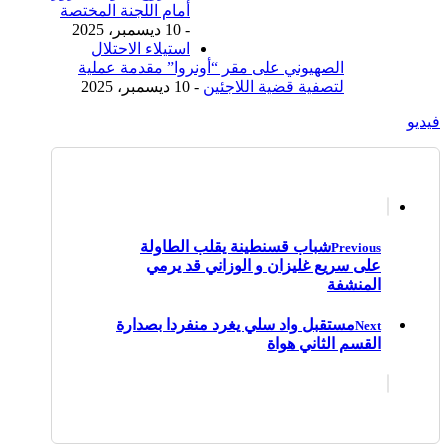
أمام اللجنة المختصة
- 10 ديسمبر، 2025
استيلاء الاحتلال
الصهيوني على مقر “أونروا” مقدمة عملية
لتصفية قضية اللاجئين
- 10 ديسمبر، 2025
فيديو
شباب قسنطينة يقلب الطاولة
Previous
على سريع غليزان و الوزاني قد يرمي
المنشفة
مستقبل واد سلي يغرد منفردا بصدارة
Next
القسم الثاني هواة