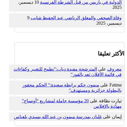
الدولية في باريس من قبل الشرطة الفرنسية
10 ديسمبر،
2025
وفاة الصحفي والمعلق الرياضي عبد الحفيظ شايب
9
ديسمبر، 2025
الأكثر تعليقا
معروف
على
المترشحة مفيدة دياب:”نطمح للتغيير وكفاءات
في قائمة الأفلان تعد بالفوز”
Fatima
على
ميمون حكم برابطة سعيدة:” الحكم محقور
بالبطولة جزائرية ومستهدف”
تيارت نظافة
على
20 مؤسسة حاملة لمشاريع “أونساج”
مهدّدة بالإفلاس
إيمان
على
غليان بمدرسة ميمون بن عبد الله بسيدي بلعباس