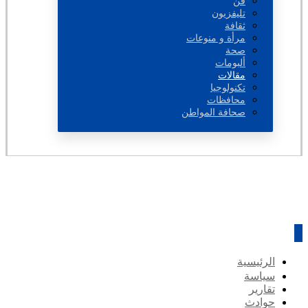
فن
تليفزيون
ثقافة
مرأة و منوعات
صحة
ألبومات
مقالات
تكنولوجيا
محافظات
صحافة المواطن
الرئيسية
سياسة
تقارير
حوادث