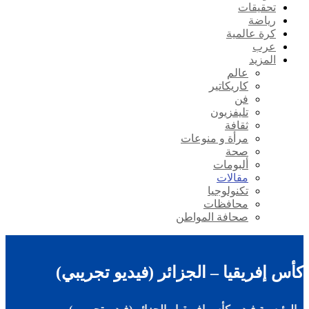
تحقيقات
رياضة
كرة عالمية
عرب
المزيد
عالم
كاريكاتير
فن
تليفزيون
ثقافة
مرأة و منوعات
صحة
ألبومات
مقالات
تكنولوجيا
محافظات
صحافة المواطن
كأس إفريقيا – الجزائر (فيديو تجريبي)