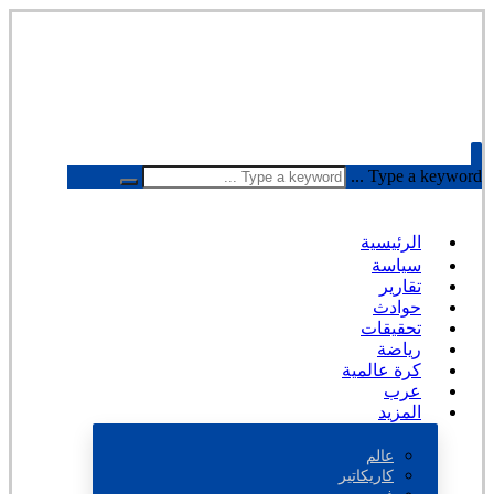
Type a keyword ...
الرئيسية
سياسة
تقارير
حوادث
تحقيقات
رياضة
كرة عالمية
عرب
المزيد
عالم
كاريكاتير