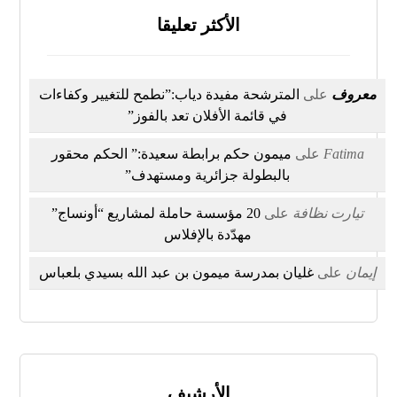
الأكثر تعليقا
معروف
على
المترشحة مفيدة دياب:”نطمح للتغيير وكفاءات
في قائمة الأفلان تعد بالفوز”
Fatima
على
ميمون حكم برابطة سعيدة:” الحكم محقور
بالبطولة جزائرية ومستهدف”
تيارت نظافة
على
20 مؤسسة حاملة لمشاريع “أونساج”
مهدّدة بالإفلاس
إيمان
على
غليان بمدرسة ميمون بن عبد الله بسيدي بلعباس
الأرشيف