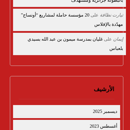
بالبطولة جزائرية ومستهدف”
تيارت نظافة
على
20 مؤسسة حاملة لمشاريع “أونساج”
مهدّدة بالإفلاس
إيمان
على
غليان بمدرسة ميمون بن عبد الله بسيدي
بلعباس
الأرشيف
ديسمبر 2025
أغسطس 2023