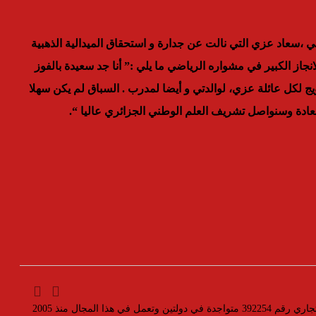
 ،سعاد عزي التي نالت عن جدارة و استحقاق الميدالية الذهبية
ية بعد هذا الانجاز الكبير في مشواره الرياضي ما يلي :” أنا جد سعيدة بالفوز
تتويج لكل عائلة عزي، لوالدتي و أيضا لمدرب . السباق لم يكن سهلا
سعادة وسنواصل تشريف العلم الوطني الجزائري عاليا “.
مؤسسة رسمية تابعه لوزارة التجارة والصناعة بسجل تجاري رقم 392254 متواجدة في دولتين وتعمل في هذا المجال منذ 2005