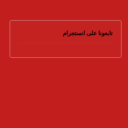
تابعونا على انستجرام
هل تؤيد اتخاذ المزيد من الإجراءات لمواجهة جرائم
الملكية الفكرية ؟