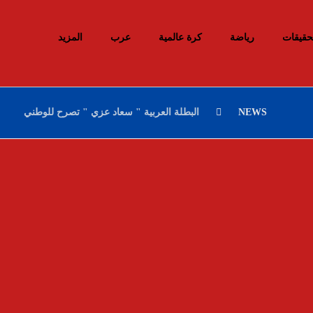
حقيقات
رياضة
كرة عالمية
عرب
المزيد
NEWS
البطلة العربية " سعاد عزي " تصرح للوطني
إحباط محاولات إدخال أزيد من 26 قنطارا من
الكيف المعالج عبر الحدود مع المغرب خلال
أسبوع
10 ديسمبر، 2025
السيد سعيود يعرض مشروع قانون المرور أمام