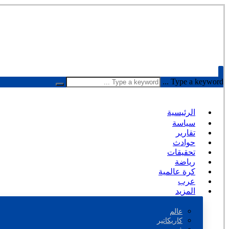
Type a keyword ...
الرئيسية
سياسة
تقارير
حوادث
تحقيقات
رياضة
كرة عالمية
عرب
المزيد
عالم
كاريكاتير