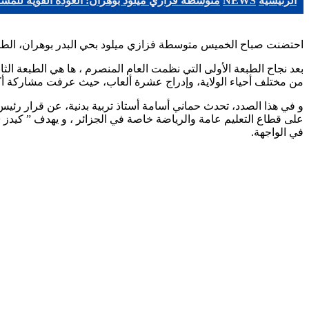
الرئيسية
NEWS
متوسطة فزازي ميلود بوهران: العودة القوية للمش
احتضنت صباح الخميس متوسطة فزازي ميلود بحي البدر بوهران، الطبعة
بعد نجاح الطبعة الأولى التي نظمت العام المنصرم ، ها هي الطبعة 
من مختلف أحياء الولاية، وإدراج عشرة ألعاب، حيث عرفت مشاركة أكثر من 100 تلميذ و 45 أستاذ تر
و في هذا الصدد، تحدث حماني أسامة أستاذ تربية بدنية، عن قرار رئيس ال
على قطاع التعليم عامة والرياضة خاصة في الجزائر ، و يهدف ” كيدز +
في الواجهة.