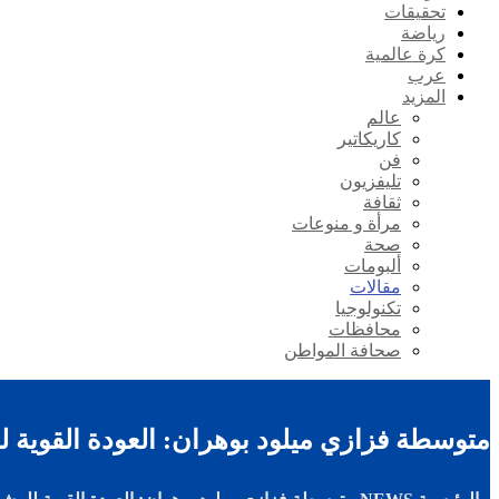
تحقيقات
رياضة
كرة عالمية
عرب
المزيد
عالم
كاريكاتير
فن
تليفزيون
ثقافة
مرأة و منوعات
صحة
ألبومات
مقالات
تكنولوجيا
محافظات
صحافة المواطن
متوسطة فزازي ميلود بوهران: العودة القوية ل