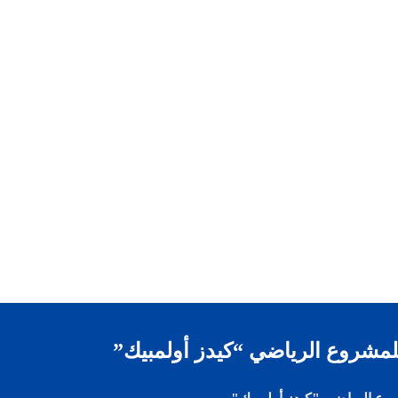
لمشروع الرياضي “كيدز أولمبيك”