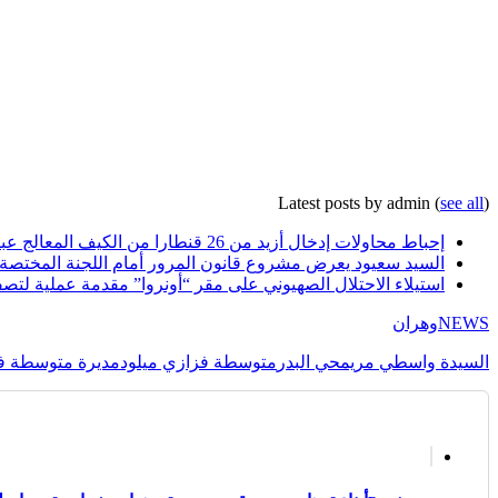
Latest posts by admin
(
see all
)
إحباط محاولات إدخال أزيد من 26 قنطارا من الكيف المعالج عبر الحدود مع المغرب خلال أسبوع
السيد سعيود يعرض مشروع قانون المرور أمام اللجنة المختصة
استيلاء الاحتلال الصهيوني على مقر “أونروا” مقدمة عملية لتصف
NEWS
وهران
السيدة واسطي مريم
حي البدر
متوسطة فزازي ميلود
مديرة متوسطة في