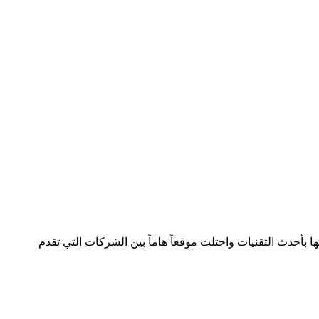
لصناعة بسجل تجاري رقم 392254 متواجدة في دولتين وتعمل في هذا المجال منذ 2005 وقدمت خدماتها بأحدث التقنيات واحتلت موقعاً هاماً بين الشركات التي تقدم