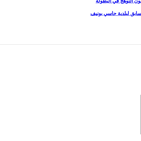
ون التوهج في البطولة
لسابق لبلدية حاسي بونيف