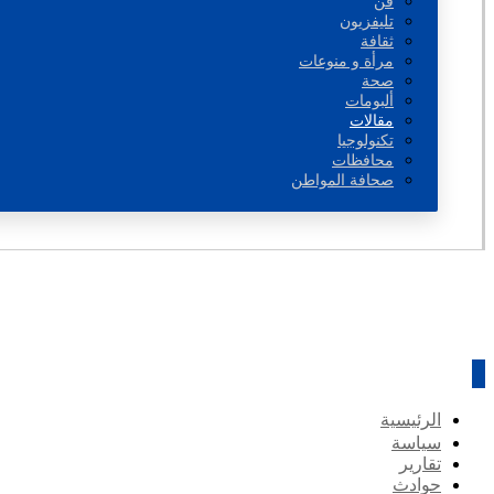
فن
تليفزيون
ثقافة
مرأة و منوعات
صحة
ألبومات
مقالات
تكنولوجيا
محافظات
صحافة المواطن
الرئيسية
سياسة
تقارير
حوادث