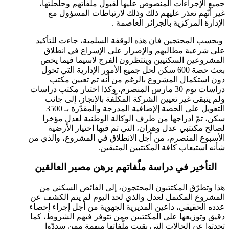
جميع الإجراءات المنصوص عليها لقبول ملّفاتهم وحلحلتها،
غير أنّهم تعذر عليهم ذلك وذلك لارتباطات المسؤول مع
الإدارة المركزية بالجزائر العاصمة .
وبحسب المحتجين فان هذه الوقفة السلمية، جاءت للتأكيد
على شرعية مطالبهم والإصرار على الإسراع في انطلاق
المشروعين السكنيين وينتظرون الفرج لاسيما فيما يخص
بعث حصة 600 سكن لحل جميع الأمور الإدارية التي تحول
دون استكمال المشروع بالرغم من أنه تم تعيين مكتب
دراسات يوم 30 مارس المنصرم، وكذا اختيار مكتب دراسات
ولم يتبقى غير تعيين الشركة المكلّفة بالإنجاز، إلى جانب
التعويل على الحصة إلإضافية المدرجة والمقدّرة بـ 3500
سكن، تمّ ادراجها من طرف الوكالة الوطنية لعدل مؤخرا
لصالح مكتتبي عدل وهران، التي تم فيها اختيار الأرضية
الأسبوع المنصرم، من أجل الانطلاق في المشروع، والذي من
شأنه استيعاب كافة المكتتبين المتبقين.
التأخير في دراسة ملّفاتهم يرهن مصير العالقين
هذا وتطرّق المكتتبون المحتجون، إلى الفائض السكني من
المشروع المكتمل لعدل والذي لحد اليوم لم يتم الكشف عن
عدده الحقيقي، داعين المديرية الجهوية من أجل إجراء إحصاء
دقيق وتوزيعها على المكتتبين ممن تتوفر فيهم الشروط، كما
تحدثوا عن الحالات التي بقيت ملّفاتها مبهمة ممن سددّوا