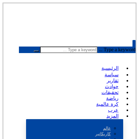
Type a keyword ...
الرئيسية
سياسة
تقارير
حوادث
تحقيقات
رياضة
كرة عالمية
عرب
المزيد
عالم
كاريكاتير