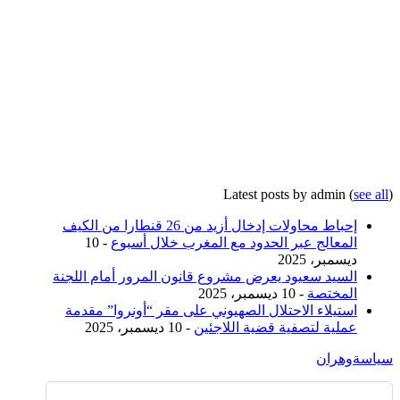
Latest posts by admin
(
see all
)
إحباط محاولات إدخال أزيد من 26 قنطارا من الكيف
المعالج عبر الحدود مع المغرب خلال أسبوع
- 10
ديسمبر، 2025
السيد سعيود يعرض مشروع قانون المرور أمام اللجنة
المختصة
- 10 ديسمبر، 2025
استيلاء الاحتلال الصهيوني على مقر “أونروا” مقدمة
عملية لتصفية قضية اللاجئين
- 10 ديسمبر، 2025
سياسة
وهران