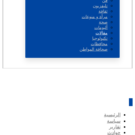
فن
تليفزيون
ثقافة
مرأة و منوعات
صحة
ألبومات
مقالات
تكنولوجيا
محافظات
صحافة المواطن
الرئيسية
سياسة
تقارير
حوادث