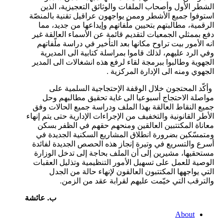
الشطر الأول وأصحاب الملفات والوثائق التعجيزية، الذين
استوفوا جميع الأشطر وممن يواجهون عراقيل تقنية بالمنصّة
الرقمية، مطالبتهم بتحيين ملّفاتهم وإيداعها من جديد، مما
دفع بممثلي الجمعيات لتقديم قائمة عن الأسماء العالقة غير
انه الأمور بيت تراوح مكانها بعد التأخير في دراسة ملّفاتهم
وفي الرد عليهم، لذلك قاموا بمراسلة كتابية الى المديرية
الجهوية وطالبوا ببرمجة لقاء لرفع هذه انشغالات الى المدير
الجهوي ومنه الى الإدارة المركزية .
وأكّد المحتجون خلال الوقفة الإحتجاجية السلمية على
مواصلة الاحتجاج أسبوعيا الى غاية تحقيق مطالبهم وحل
جميع النقاط العالقة بهذا الملف ودراسة جميع الحالات وفق
الأطر القانونية والتخفيف من الإجراءات الإدارية حتى يتم إنهاء
معاناة المكتتبين العالقين ومنحهم حقهم في الظفر بسكن
ومتمسّكين بضرورة انطلاق المشاريع السكنية الجديدة في
أسرع والتسريع في وتيرة إنجاز هذه الحصص الجديدة لفائدة
مستحقيها، مشيرين إلى أن الملف بحاجة إلى تدخل الوزارة
الوصية للعمل على تسهيل الأمور التنظيمية وتذليل العقبات
التي يواجهها المكتتبون العالقون لإنهاء حالة من الجدل
والترقب التي خيّمت عليهم لقرابة عقد من الزمن.
ب. عائشة
About