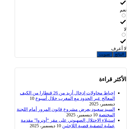
نعم
لا
لا أعرف
النتائج
تصويت
الأكثر قراءة
إحباط محاولات إدخال أزيد من 26 قنطارا من الكيف
المعالج عبر الحدود مع المغرب خلال أسبوع
10
ديسمبر، 2025
السيد سعيود يعرض مشروع قانون المرور أمام اللجنة
المختصة
10 ديسمبر، 2025
استيلاء الاحتلال الصهيوني على مقر “أونروا” مقدمة
عملية لتصفية قضية اللاجئين
10 ديسمبر، 2025