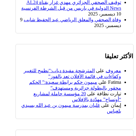
توقيف الصحفي الجزائري مهدي غزار بقناة AL24
News الدولية في باريس من قبل الشرطة الفرنسية
10 ديسمبر، 2025
وفاة الصحفي والمعلق الرياضي عبد الحفيظ شايب
9
ديسمبر، 2025
الأكثر تعليقا
معروف
على
المترشحة مفيدة دياب:”نطمح للتغيير
وكفاءات في قائمة الأفلان تعد بالفوز”
Fatima
على
ميمون حكم برابطة سعيدة:” الحكم
محقور بالبطولة جزائرية ومستهدف”
تيارت نظافة
على
20 مؤسسة حاملة لمشاريع
“أونساج” مهدّدة بالإفلاس
إيمان
على
غليان بمدرسة ميمون بن عبد الله بسيدي
بلعباس