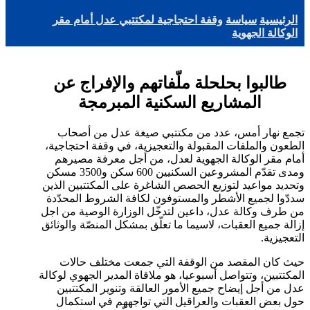
الرئيسية
سياسة
وقفة احتجاجية لمكتتبي عدل أمام مقر
الوكالة الجهوية
طالبوا بحلحلة ملّفاتهم والإفراج عن
المشاريع السكنية المبرمجة
تجمع نهار أمس، عدد من مكتتبي صيغة عدل من أصحاب
الطعون والملفات المقبولة والتعجيزية، في وقفة احتجاجية،
أمام مقر الوكالة الجهوية لعدل، من أجل معرفة مصيرهم
ومدى تقدّم المشروعين السكنيين 600 سكن و3500 مسكن
وتحديد مواعيد لتوزيع الحصص الشاغرة على المكتتبين الذين
سددّوا لجميع الأشطر والمستوفون لكافة الشروط المحدّدة
من طرف وكالة عدل، داعين لتدخّل الوزارة الوصية من اجل
إزالة جميع العقبات، لاسيما ما تعلّق بمشكل المنصّة والوثائق
التعجيزية.
حيث كان المقصد من الوقفة التي جمعت مختلف حالات
المكتتبين، وتتواصل أسبوعيا، هو ملاقاة المدير الجهوي لوكالة
عدل من أجل إيضاح جميع الأمور العالقة وتنوير المكتتبين
حول بعض العقبات والعراقيل التي تواجههم في استكمال