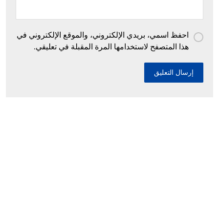
احفظ اسمي، بريدي الإلكتروني، والموقع الإلكتروني في
هذا المتصفح لاستخدامها المرة المقبلة في تعليقي.
إحباط محاولات إدخال أزيد من 26 قنطارا من
الكيف المعالج عبر الحدود مع المغرب خلال أسبوع
10 ديسمبر، 2025