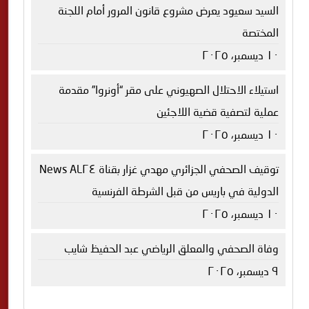
السيد سعيود يعرض مشروع قانون المرور أمام اللجنة
المختصة
١٠ ديسمبر، ٢٠٢٥
استيلاء الاحتلال الصهيوني على مقر “أونروا” مقدمة
عملية لتصفية قضية اللاجئين
١٠ ديسمبر، ٢٠٢٥
توقيف الصحفي الجزائري مهدي غزار بقناة AL٢٤ News
الدولية في باريس من قبل الشرطة الفرنسية
١٠ ديسمبر، ٢٠٢٥
وفاة الصحفي والمعلق الرياضي عبد الحفيظ شايب
٩ ديسمبر، ٢٠٢٥