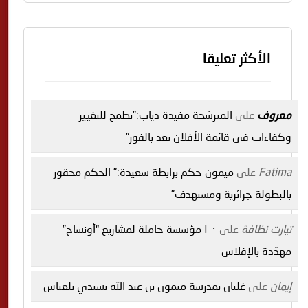
الأكثر تعليقا
معروف
على
المترشحة مفيدة دياب:”نطمح للتغيير
وكفاءات في قائمة الأفلان تعد بالفوز”
Fatima
على
ميمون حكم برابطة سعيدة:” الحكم محقور
بالبطولة جزائرية ومستهدف”
تيارت نظافة
على
٢٠ مؤسسة حاملة لمشاريع “أونساج”
مهدّدة بالإفلاس
إيمان
على
غليان بمدرسة ميمون بن عبد الله بسيدي بلعباس