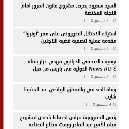
السيد سعيود يعرض مشروع قانون المرور أمام
اللجنة المختصة
١٠ ديسمبر، ٢٠٢٥
استيلاء الاحتلال الصهيوني على مقر “أونروا”
مقدمة عملية لتصفية قضية اللاجئين
١٠ ديسمبر، ٢٠٢٥
توقيف الصحفي الجزائري مهدي غزار بقناة
AL٢٤ News الدولية في باريس من قبل
الشرطة الفرنسية
١٠ ديسمبر، ٢٠٢٥
وفاة الصحفي والمعلق الرياضي عبد الحفيظ
شايب
٩ ديسمبر، ٢٠٢٥
رئيس الجمهورية يترأس اجتماعا خصص لمشروع
فيلم الأمير عبد القادر وبعث قطاع الصناعة