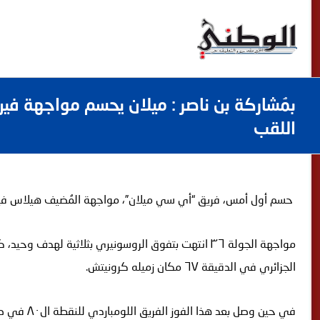
بمُشاركة بن ناصر : ميلان يحسم مواجهة فير
اللقب
حسم أول أمس، فريق “أي سي ميلان”، مواجهة المُضيف هيلاس فيرون
مواجهة الجولة ٣٦ انتهت بتفوق الروسونيري بثلاثية لهدف وحيد، كما عرفت مُشاركة إسماعيل بن ناصر بديلا
الجزائري في الدقيقة ٦٧ مكان زميله كرونيتش
.
في حين وصل بعد هذا الفوز الفريق اللومباردي للنقطة ال٨٠ في صدارة الكالتشيو وبفارق نقطتين عن غريمه إنتر ميلان