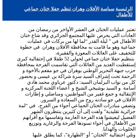
الرئيسية
سياسة
الأفلان وهران تنظم حفلا ختان جماعي
للأطفال
تعتبر عمليات الختان في العشر الأواخر من رمضان من
العادات التي يحرص عليها المجتمع الجزائري وقد شاع ختان
الأطفال في ” ليلة القدر “لما لها من بركات في عمليات
جماعية وهو ما قامت به محافظة الأفلان وهران في خطوة
للتخفيف على العائلات المعوزة والفقيرة،
بتنظيم حفلا ختان جماعي لحولي 52 طفلا في إحتفالية كبرى
إستقطبت العديد من العائلات التي تقاسمت الفرحة بمحافظة
حزب جبهة التحرير الوطني بوهران في جو مفعم بالأخوة و
الرحمة تحت إشراف السيد سرة شراكة بن عيسى و بحضور
كل من نواب البرلمان السيد: دكتور عرباوي محمد هادي
أسامة و السيد بوشيخي الشيخ و أعضاء اللجنة المركزية و
الإنتقالية و جمع غفير من المواطنين، ومناضلي و إطارات
الأفلان في جو سادته روح من السعادة و السرور.
وتضفي مبادرات الختان الجماعي أجواء من الفرح، في “لمة
جزائرية تقليدية” ولفت إلى أن كثيرين ينتظرون الشهر
الفضيل ليعيشوا هذه الفرحة العارمة وتقاسمها مع أقرانهم
من الأطفال في أجواء تسودها الفرحة والزغاريد وتوزيع
الحلويات والهدايا.
وتلي احتفالية “الختان” أو “الطهارة”، كما يطلق عليها