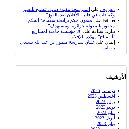
معروف
على
المترشحة مفيدة دياب:”نطمح للتغيير
وكفاءات في قائمة الأفلان تعد بالفوز”
Fatima
على
ميمون حكم برابطة سعيدة:” الحكم
محقور بالبطولة جزائرية ومستهدف”
تيارت نظافة
على
20 مؤسسة حاملة لمشاريع
“أونساج” مهدّدة بالإفلاس
إيمان
على
غليان بمدرسة ميمون بن عبد الله بسيدي
بلعباس
الأرشيف
ديسمبر 2025
أغسطس 2023
يوليو 2023
يونيو 2023
مايو 2023
أبريل 2023
يناير 2023
ديسمبر 2022