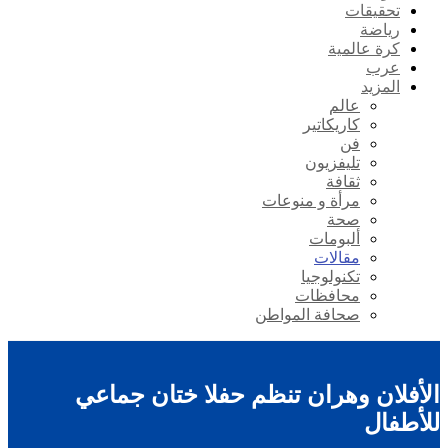
تحقيقات
رياضة
كرة عالمية
عرب
المزيد
عالم
كاريكاتير
فن
تليفزيون
ثقافة
مرأة و منوعات
صحة
ألبومات
مقالات
تكنولوجيا
محافظات
صحافة المواطن
الأفلان وهران تنظم حفلا ختان جماعي
للأطفال