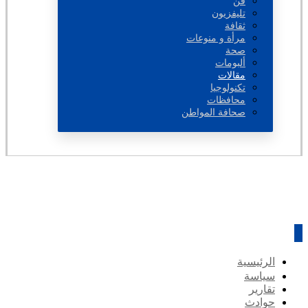
فن
تليفزيون
ثقافة
مرأة و منوعات
صحة
ألبومات
مقالات
تكنولوجيا
محافظات
صحافة المواطن
الرئيسية
سياسة
تقارير
حوادث