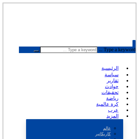
Type a keyword ...
الرئيسية
سياسة
تقارير
حوادث
تحقيقات
رياضة
كرة عالمية
عرب
المزيد
عالم
كاريكاتير