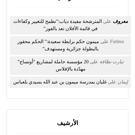
معروف
على
المترشحة مفيدة دياب:”نطمح للتغيير وكفاءات
في قائمة الأفلان تعد بالفوز”
Fatima
على
ميمون حكم برابطة سعيدة:” الحكم محقور
بالبطولة جزائرية ومستهدف”
تيارت نظافة
على
20 مؤسسة حاملة لمشاريع “أونساج”
مهدّدة بالإفلاس
إيمان
على
غليان بمدرسة ميمون بن عبد الله بسيدي بلعباس
الأرشيف