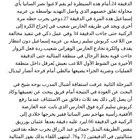
الدقيقة 24.أمام هذه السيطرة لم يقم لاعبوا نصر السانيا بأي
محاولة تقلق خصمهم الذي واصل التهديد بواسطة بن عربيه
إسماعيل هذه المرة في الدقيقة 27.دوخي يجرب حظه مرة
أخرى ويجد في طريقه الحارس شعيب في إخراج الكرة إلى
الركنية حتى جاءت الدقيقة 34 وفي عمل ذكي في تنفيذ مخالفة
من اللاعب كربوش سليم زميله بن عربيه إسماعيل دون انتظار
يقذف والكرة تخادع الحارس الوهراني شعيب.ردة فعل الزوار
جاءت قوية بحط الرحال في منطقة المثالية حتى الدقيقة
الأخيرة من الشوط الأول اللاعب بعيش يُعرقل داخل منطقة
العمليات وضربة الجزاء يضيعها مالطي أمام فرحة أنصار ليديال.
المرحلة الثانية عرفت استفاقة أشبال المدرب بوحه شيخ في
البحث عن العودة في النتيجة أمام فريق يبحث عن تعميقها.وكاد
أن يصل إلى ذلك بعد ثلاث دقائق من الاستئناف عندما رفع
كربوش سليم كرة فوق الحارس الذي نابت عنه العارضة
الأفقية.رأسية مهاجم نصر السانيا فقير يخرجها خلادي إلى
الركنية في الدقيقة 66.ليرد عليه دقيقة بعدها عثمان بورزيق
بنفس الطريقة.البديل حمدادو عبد الرزاق يجرب حظه بقذفتين
متتاليتين في الدقيقتين 72 و76. لينتهي اللقاء بذلك بفوز المثالية