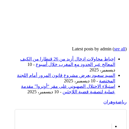
Latest posts by admin
(
see all
)
إحباط محاولات إدخال أزيد من 26 قنطارا من الكيف
المعالج عبر الحدود مع المغرب خلال أسبوع
- 10
ديسمبر، 2025
السيد سعيود يعرض مشروع قانون المرور أمام اللجنة
المختصة
- 10 ديسمبر، 2025
استيلاء الاحتلال الصهيوني على مقر “أونروا” مقدمة
عملية لتصفية قضية اللاجئين
- 10 ديسمبر، 2025
رياضة
وهران