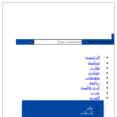
Type a keyword ...
الرئيسية
سياسة
تقارير
حوادث
تحقيقات
رياضة
كرة عالمية
عرب
المزيد
عالم
كاريكاتير