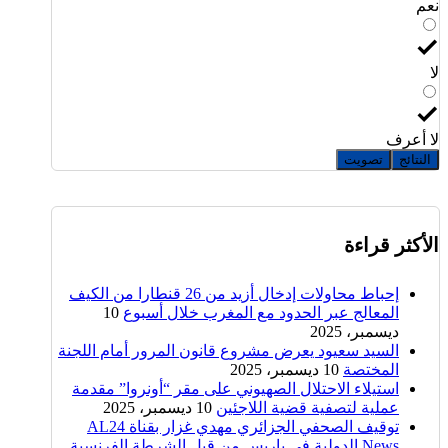
نعم
لا
لا أعرف
النتائج
تصويت
الأكثر قراءة
إحباط محاولات إدخال أزيد من 26 قنطارا من الكيف
المعالج عبر الحدود مع المغرب خلال أسبوع
10
ديسمبر، 2025
السيد سعيود يعرض مشروع قانون المرور أمام اللجنة
المختصة
10 ديسمبر، 2025
استيلاء الاحتلال الصهيوني على مقر “أونروا” مقدمة
عملية لتصفية قضية اللاجئين
10 ديسمبر، 2025
توقيف الصحفي الجزائري مهدي غزار بقناة AL24
News الدولية في باريس من قبل الشرطة الفرنسية