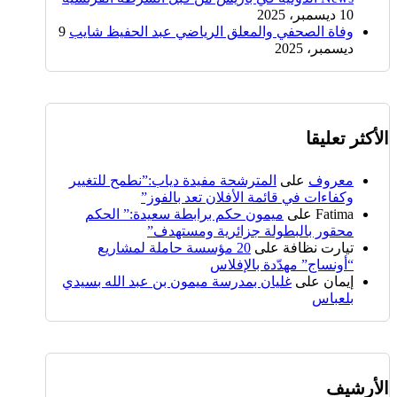
10 ديسمبر، 2025
وفاة الصحفي والمعلق الرياضي عبد الحفيظ شايب
9
ديسمبر، 2025
الأكثر تعليقا
معروف
على
المترشحة مفيدة دياب:”نطمح للتغيير
وكفاءات في قائمة الأفلان تعد بالفوز”
Fatima
على
ميمون حكم برابطة سعيدة:” الحكم
محقور بالبطولة جزائرية ومستهدف”
تيارت نظافة
على
20 مؤسسة حاملة لمشاريع
“أونساج” مهدّدة بالإفلاس
إيمان
على
غليان بمدرسة ميمون بن عبد الله بسيدي
بلعباس
الأرشيف