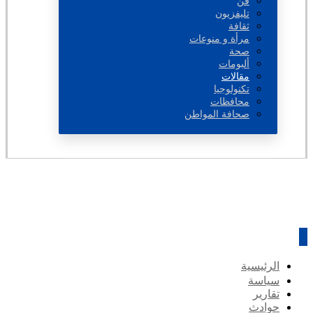
فن
تليفزيون
ثقافة
مرأة و منوعات
صحة
ألبومات
مقالات
تكنولوجيا
محافظات
صحافة المواطن
الرئيسية
سياسة
تقارير
حوادث