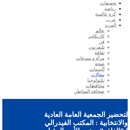
تحقيقات
رياضة
كرة عالمية
عرب
المزيد
عالم
كاريكاتير
فن
تليفزيون
ثقافة
مرأة و منوعات
صحة
ألبومات
مقالات
تكنولوجيا
محافظات
صحافة المواطن
لتحضير الجمعية العامة العادية
والانتخابية : المكتب الفيدرالي