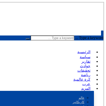
Type a keyword ...
الرئيسية
سياسة
تقارير
حوادث
تحقيقات
رياضة
كرة عالمية
عرب
المزيد
عالم
كاريكاتير