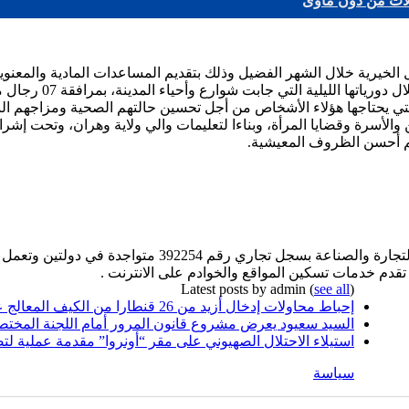
الخيرية خلال الشهر الفضيل وذلك بتقديم المساعدات المادية والمعنوية
المتنقلة للمصلحة ال
لتي يحتاجها هؤلاء الأشخاص من أجل تحسين حالتهم الصحية ومزاجهم النف
من والأسرة وقضايا المرأة، وبناءا لتعليمات والي ولاية وهران، وتحت 
لهم أحسن الظروف المعيشية.
 تقدم خدمات تسكين المواقع والخوادم على الانترنت .
Latest posts by admin
(
see all
)
إحباط محاولات إدخال أزيد من 26 قنطارا من الكيف المعالج عبر الحدود مع المغرب خلال أسبوع
السيد سعيود يعرض مشروع قانون المرور أمام اللجنة المختص
استيلاء الاحتلال الصهيوني على مقر “أونروا” مقدمة عملية لت
سياسة