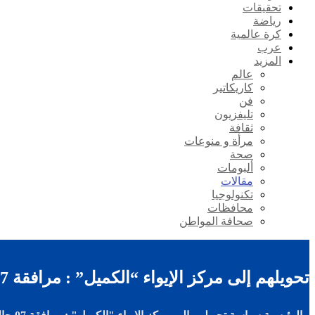
تحقيقات
رياضة
كرة عالمية
عرب
المزيد
عالم
كاريكاتير
فن
تليفزيون
ثقافة
مرأة و منوعات
صحة
ألبومات
مقالات
تكنولوجيا
محافظات
صحافة المواطن
تحويلهم إلى مركز الإيواء “الكميل” : مرافقة 07 حالات من دون مأوى