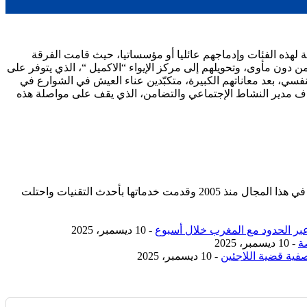
 لهذه الفئات وإدماجهم عائليا أو مؤسساتيا، حيث قامت الفرقة
مساعدة الإجتماعية الإستعجالية، ليلة أول أمس خلال دورياتها الليلية التي جابت شوارع وأحياء المدينة، بمرافقة 07 رجال من دون مأوى، وتحويلهم إلى مركز الإيواء “الاكميل “، الذي يتوفر على
سي، بعد معاناتهم الكبيرة، متكبّدين عناء العيش في الشوارع في
إشراف مدير النشاط الإجتماعي والتضامن، الذي يقف على مواصلة هذه
مؤسسة رسمية تابعه لوزارة التجارة والصناعة بسجل تجاري رقم 392254 متواجدة في دولتين وتعمل في هذا المجال منذ 2005 وقدمت خدماتها بأحدث التقنيات واحتلت
- 10 ديسمبر، 2025
ة
- 10 ديسمبر، 2025
صفية قضية اللاجئين
- 10 ديسمبر، 2025