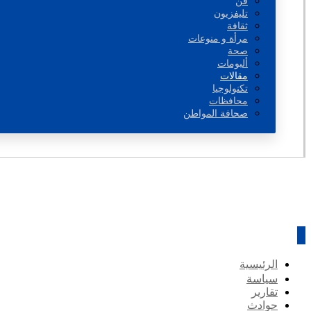
فن
تليفزيون
ثقافة
مرأة و منوعات
صحة
ألبومات
مقالات
تكنولوجيا
محافظات
صحافة المواطن
الرئيسية
سياسة
تقارير
حوادث