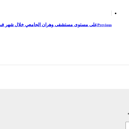
على مستوى مستشفى وهران الجامعي خلال شهر فيفري : إجراء 17408 فحصا متخصّصا وا
Previous