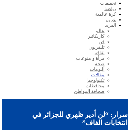
تحقيقات
رياضة
كرة عالمية
عرب
المزيد
عالم
كاريكاتير
فن
تليفزيون
ثقافة
مرأة و منوعات
صحة
ألبومات
مقالات
تكنولوجيا
محافظات
صحافة المواطن
سرار: “لن أدير ظهري للجزائر في
انتخابات الفاف”