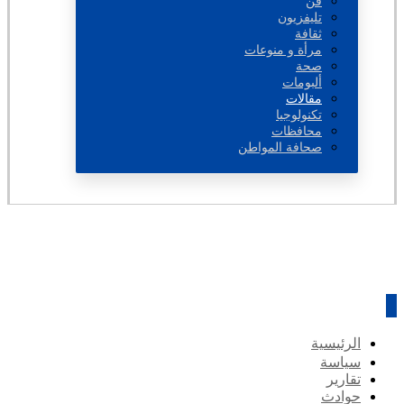
فن
تليفزيون
ثقافة
مرأة و منوعات
صحة
ألبومات
مقالات
تكنولوجيا
محافظات
صحافة المواطن
الرئيسية
سياسة
تقارير
حوادث