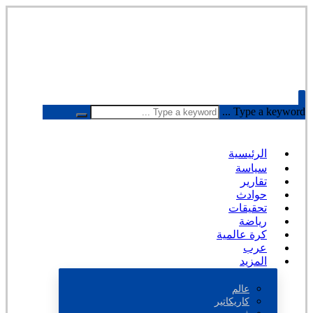
Type a keyword ...
الرئيسية
سياسة
تقارير
حوادث
تحقيقات
رياضة
كرة عالمية
عرب
المزيد
عالم
كاريكاتير