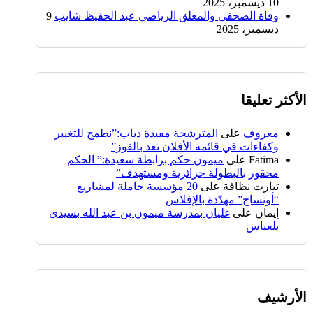
10 ديسمبر، 2025
وفاة الصحفي والمعلق الرياضي عبد الحفيظ شايب
9
ديسمبر، 2025
الأكثر تعليقا
معروف
على
المترشحة مفيدة دياب:”نطمح للتغيير
وكفاءات في قائمة الأفلان تعد بالفوز”
Fatima
على
ميمون حكم برابطة سعيدة:” الحكم
محقور بالبطولة جزائرية ومستهدف”
تيارت نظافة
على
20 مؤسسة حاملة لمشاريع
“أونساج” مهدّدة بالإفلاس
إيمان
على
غليان بمدرسة ميمون بن عبد الله بسيدي
بلعباس
الأرشيف