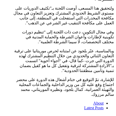
ولتحقيق هذا المسعى، أوصت اللجنة بـ”تكثيف الدوريات على
مستوى الشريط الحدودي المشترك وتعزيز التعاون في مجال
مكافحة المخدرات التي استفحلت في المنطقة، إلى جانب
العمل على مكافحة التنقيب غير الشرعي عن الذهب”.
وفي مجال التكوين، دعت ذات اللجنة إلى “تنظيم دورات
تكوينية لإطارات وأعوان الشرطة والحماية المدنية في
مختلف التخصصات، لا سيما الشرطة العلمية”.
وبالمناسبة، عبّر بلجود عن امتنانه لحرص موريتانيا على ترقية
التعاون الثنائي والحدودي من خلال التنظيم المشترك لهذه
الدورة التي جرت -كما قال- في “أجواء أخوية” اتسمت
بـ”الارادة المشتركة لترقية وتفعيل كل ما هو كفيل بضمان
تنمية وتأمين منطقتنا الحدودية”.
للإشارة، تمّ التوقيع في ختام أشغال هذه الدورة على محضر
اجتماع وقع عليه كل من وزير الداخلية والجماعات المحلية
والتهيئة العمرانية، كمال بلجود، ونظيره الموريتاني، محمد
سالم مرزوك.
About
Latest Posts