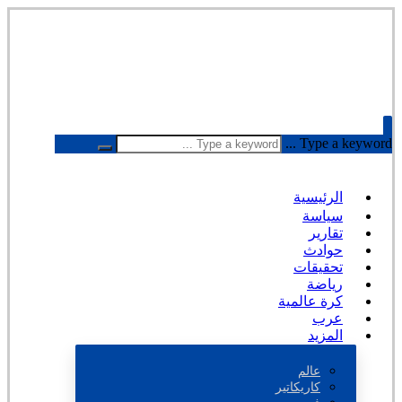
Type a keyword ...
الرئيسية
سياسة
تقارير
حوادث
تحقيقات
رياضة
كرة عالمية
عرب
المزيد
عالم
كاريكاتير