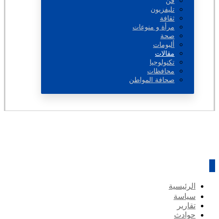
فن
تليفزيون
ثقافة
مرأة و منوعات
صحة
ألبومات
مقالات
تكنولوجيا
محافظات
صحافة المواطن
الرئيسية
سياسة
تقارير
حوادث