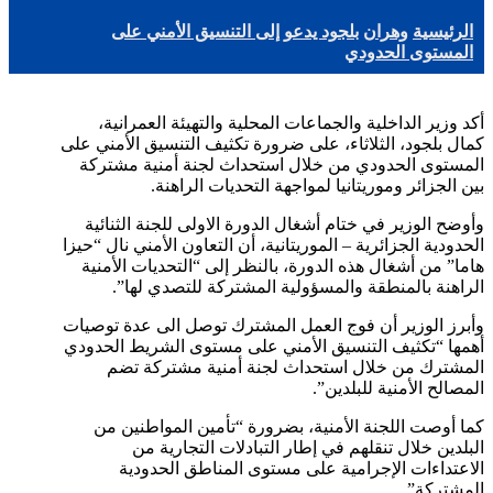
الرئيسية
وهران
بلجود يدعو إلى التنسيق الأمني على
المستوى الحدودي
أكد وزير الداخلية والجماعات المحلية والتهيئة العمرانية،
كمال بلجود، الثلاثاء، على ضرورة تكثيف التنسيق الأمني على
المستوى الحدودي من خلال استحداث لجنة أمنية مشتركة
بين الجزائر وموريتانيا لمواجهة التحديات الراهنة.
وأوضح الوزير في ختام أشغال الدورة الاولى للجنة الثنائية
الحدودية الجزائرية – الموريتانية، أن التعاون الأمني نال “حيزا
هاما” من أشغال هذه الدورة، بالنظر إلى “التحديات الأمنية
الراهنة بالمنطقة والمسؤولية المشتركة للتصدي لها”.
وأبرز الوزير أن فوج العمل المشترك توصل الى عدة توصيات
أهمها “تكثيف التنسيق الأمني على مستوى الشريط الحدودي
المشترك من خلال استحداث لجنة أمنية مشتركة تضم
المصالح الأمنية للبلدين”.
كما أوصت اللجنة الأمنية، بضرورة “تأمين المواطنين من
البلدين خلال تنقلهم في إطار التبادلات التجارية من
الاعتداءات الإجرامية على مستوى المناطق الحدودية
المشتركة”.