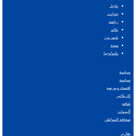
عاجل
حوادث
رياضة
عالم
تليفزيون
صحة
تكنولوجيا
سياسة
سياسة
اقتصاد وبورصة
كاريكاتير
ثقافة
ألبومات
صحافة المواطن
تقارير