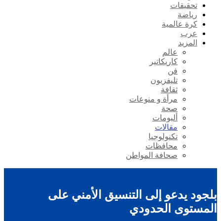
تحقيقات
رياضة
كرة عالمية
عرب
المزيد
عالم
كاريكاتير
فن
تليفزيون
ثقافة
مرأة و منوعات
صحة
ألبومات
مقالات
تكنولوجيا
محافظات
صحافة المواطن
بلجود يدعو إلى التنسيق الأمني على
المستوى الحدودي