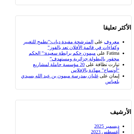
الأكثر تعليقا
معروف
على
المترشحة مفيدة دياب:”نطمح للتغيير
وكفاءات في قائمة الأفلان تعد بالفوز”
Fatima
على
ميمون حكم برابطة سعيدة:” الحكم
محقور بالبطولة جزائرية ومستهدف”
تيارت نظافة
على
20 مؤسسة حاملة لمشاريع
“أونساج” مهدّدة بالإفلاس
إيمان
على
غليان بمدرسة ميمون بن عبد الله بسيدي
بلعباس
الأرشيف
ديسمبر 2025
أغسطس 2023