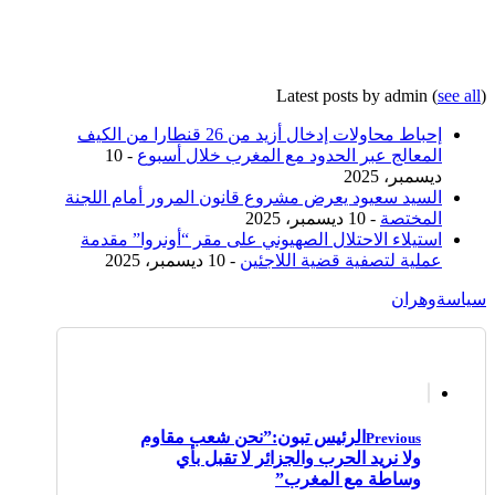
Latest posts by admin
(
see all
)
إحباط محاولات إدخال أزيد من 26 قنطارا من الكيف
المعالج عبر الحدود مع المغرب خلال أسبوع
- 10
ديسمبر، 2025
السيد سعيود يعرض مشروع قانون المرور أمام اللجنة
المختصة
- 10 ديسمبر، 2025
استيلاء الاحتلال الصهيوني على مقر “أونروا” مقدمة
عملية لتصفية قضية اللاجئين
- 10 ديسمبر، 2025
سياسة
وهران
الرئيس تبون:”نحن شعب مقاوم
Previous
ولا نريد الحرب والجزائر لا تقبل بأي
وساطة مع المغرب”