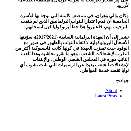
لأرزيو.
وكان والي وهران، في منتصف كلمته التي توجه بها للأسرة
الجامعية أن قدم اعتذارا للنواب البرلمانيين الذين لم يلتفت
للترحيب بهم، فاعتبروا هذا خطأ برتوكوليا قبل انسحابهم.
نشير إلى أن العهدة البرلمانية السابقة (2017/2021)، سوّدتها
الأشغال البروتوكولية لاكتفاء النواب بالظهور في صور مع
الوفود حيث تميزت العهدة في كونها كانت فايسبوكية أكثر من
التقرب لإنشغالات الشعب، وهو ما تقرر تحاشيه وهذا للعب
النائب دوره في المجلس الشعبي الوطني، والإلتفات
لإنشغالات الشعب بعيدا عن الرسميات التي باتت تشوب أي
نوايا تقصد خدمة المواطن.
جواد/ح
About
Latest Posts