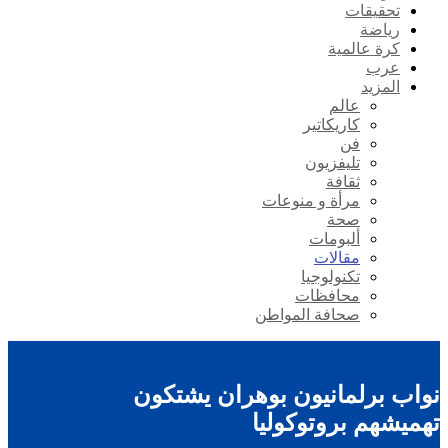
تحقيقات
رياضة
كرة عالمية
عرب
المزيد
عالم
كاريكاتير
فن
تليفزيون
ثقافة
مرأة و منوعات
صحة
ألبومات
مقالات
تكنولوجيا
محافظات
صحافة المواطن
نواب برلمانيون بوهران يشتكون
تهميشهم بروتوكوليا