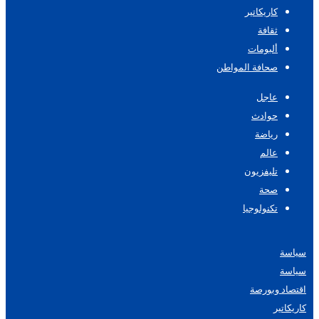
كاريكاتير
ثقافة
ألبومات
صحافة المواطن
عاجل
حوادث
رياضة
عالم
تليفزيون
صحة
تكنولوجيا
سياسة
سياسة
اقتصاد وبورصة
كاريكاتير