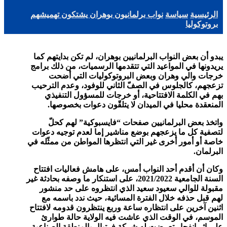
الرئيسية
سياسة
نواب برلمانيون بوهران يشتكون تهميشهم
بروتوكوليا
يبدو أن بعض النواب البرلمانيين بوهران، لم
تكن بدايتهم كما
يريدونها في المواعيد التي تتقدمها الرسميات، من ذلك برامج
خرجات والي وهران وبعض البروتوكوليات التي أضحت
تزعجهم، كالجلوس في الصفّ الثاني للوفود، وعدم الترحيب
بهم في الكلمة الافتتاحية، أو خرجات للمسؤول التنفيذي
المنعقدة محليا في الميدان لا يتلقّون دعوات بخصوصها.
واتخذ بعض البرلمانيين صفحات “فايسبوكية” لهم كحلّ
لتصفية كل ما يزعجهم بوضع مناشير إما لعدم توجيه دعوات
خاصة أو أمور أخرى غير التي انتظرها المواطن من ممثّله في
البرلمان.
وكان أن أقدم أحد النواب أمس، على هامش فعاليات افتتاح
السنة الجامعية 2021/2022، على استنكار ما وصفه بحادثة غير
مقبولة للوالي سعيود سعيد الذي انتظروه على حد منشور
لهم قبل حذفه خلال الفترة المسائية، حيث ندد باسمه مع
اثنين آخرين على انتظاره ساعة وربع ينتظرون قدومه لافتتاح
الموسم، في الوقت الذي عاشت فيه الولاية حالة طوارئ
على إثر انفجار تعرضت له شركة فرتيال بالمنطقة الصناعية