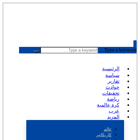
Type a keyword ...
الرئيسية
سياسة
تقارير
حوادث
تحقيقات
رياضة
كرة عالمية
عرب
المزيد
عالم
كاريكاتير