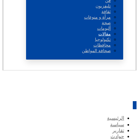
فن
تليفزيون
ثقافة
مرأة و منوعات
صحة
ألبومات
مقالات
تكنولوجيا
محافظات
صحافة المواطن
الرئيسية
سياسة
تقارير
حوادث