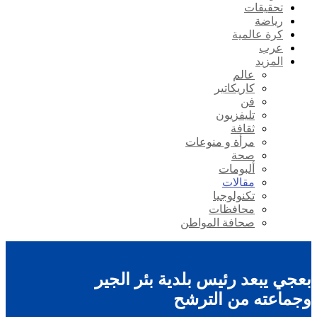
تحقيقات
رياضة
كرة عالمية
عرب
المزيد
عالم
كاريكاتير
فن
تليفزيون
ثقافة
مرأة و منوعات
صحة
ألبومات
مقالات
تكنولوجيا
محافظات
صحافة المواطن
بعجي يبعد رئيس بلدية بئر الجير
وجماعته من الترشح