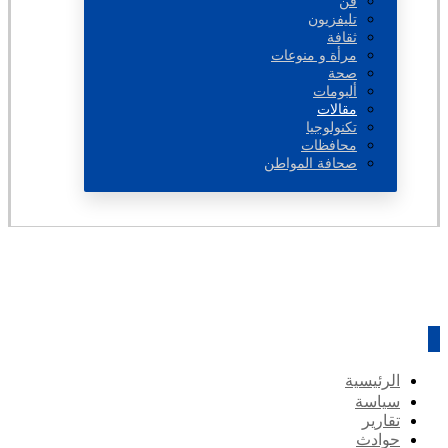
فن
تليفزيون
ثقافة
مرأة و منوعات
صحة
ألبومات
مقالات
تكنولوجيا
محافظات
صحافة المواطن
الرئيسية
سياسة
تقارير
حوادث