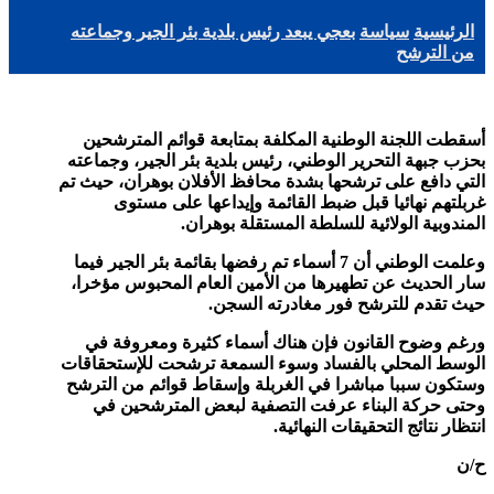
الرئيسية
سياسة
بعجي يبعد رئيس بلدية بئر الجير وجماعته
من الترشح
أسقطت اللجنة الوطنية المكلفة بمتابعة قوائم المترشحين
بحزب جبهة التحرير الوطني، رئيس بلدية بئر الجير، وجماعته
التي دافع على ترشحها بشدة محافظ الأفلان بوهران، حيث تم
غربلتهم نهائيا قبل ضبط القائمة وإيداعها على مستوى
المندوبية الولائية للسلطة المستقلة بوهران.
وعلمت الوطني أن 7 أسماء تم رفضها بقائمة بئر الجير فيما
سار الحديث عن تطهيرها من الأمين العام المحبوس مؤخرا،
حيث تقدم للترشح فور مغادرته السجن.
ورغم وضوح القانون فإن هناك أسماء كثيرة ومعروفة في
الوسط المحلي بالفساد وسوء السمعة ترشحت للإستحقاقات
وستكون سببا مباشرا في الغربلة وإسقاط قوائم من الترشح
وحتى حركة البناء عرفت التصفية لبعض المترشحين في
انتظار نتائج التحقيقات النهائية.
ح/ن