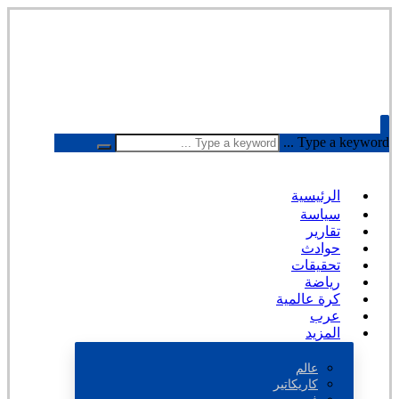
Type a keyword ...
الرئيسية
سياسة
تقارير
حوادث
تحقيقات
رياضة
كرة عالمية
عرب
المزيد
عالم
كاريكاتير