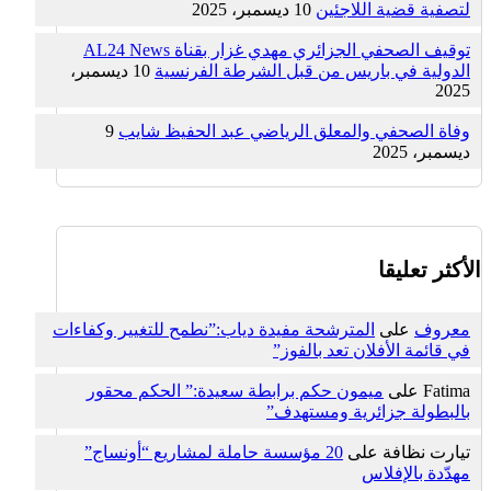
لتصفية قضية اللاجئين
10 ديسمبر، 2025
توقيف الصحفي الجزائري مهدي غزار بقناة AL24 News
الدولية في باريس من قبل الشرطة الفرنسية
10 ديسمبر،
2025
وفاة الصحفي والمعلق الرياضي عبد الحفيظ شايب
9
ديسمبر، 2025
الأكثر تعليقا
معروف
على
المترشحة مفيدة دياب:”نطمح للتغيير وكفاءات
في قائمة الأفلان تعد بالفوز”
Fatima
على
ميمون حكم برابطة سعيدة:” الحكم محقور
بالبطولة جزائرية ومستهدف”
تيارت نظافة
على
20 مؤسسة حاملة لمشاريع “أونساج”
مهدّدة بالإفلاس