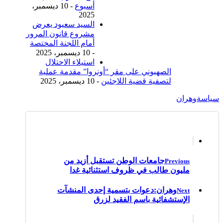
أسبوع
- 10 ديسمبر،
2025
السيد سعيود يعرض
مشروع قانون المرور
أمام اللجنة المختصة
- 10 ديسمبر، 2025
استيلاء الاحتلال
الصهيوني على مقر “أونروا” مقدمة عملية
لتصفية قضية اللاجئين
- 10 ديسمبر، 2025
سياسة
وهران
جامعات الوطن تستقبل أزيد من
Previous
مليون طالب في ظروف استثنائية غدا
وهران:دعوات بتسمية إحدى المنشآت
Next
الإستشفائية باسم الفقيد لزرق