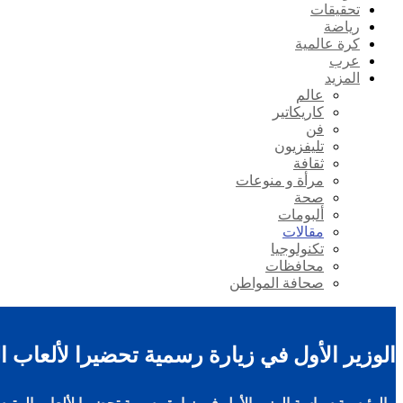
تحقيقات
رياضة
كرة عالمية
عرب
المزيد
عالم
كاريكاتير
فن
تليفزيون
ثقافة
مرأة و منوعات
صحة
ألبومات
مقالات
تكنولوجيا
محافظات
صحافة المواطن
الوزير الأول في زيارة رسمية تحضيرا لألعاب 