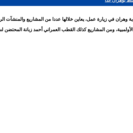
سط بوهران غدا
في زيارة عمل، يعاين خلالها عددا من المشاريع والمنشآت الرياضية، تحضيرا للطبعة الـ19
بي 40 ألف مقعد ببئر الجير والقرية الأولمبية، ومن المشاريع كذلك القطب العمراني أ