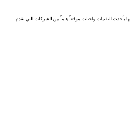
لصناعة بسجل تجاري رقم 392254 متواجدة في دولتين وتعمل في هذا المجال منذ 2005 وقدمت خدماتها بأحدث التقنيات واحتلت موقعاً هاماً بين الشركات التي تقدم