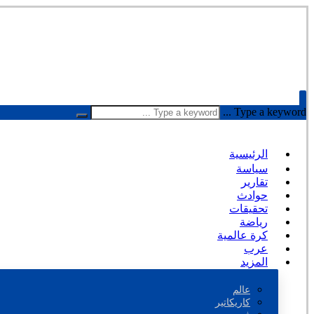
Type a keyword ...
الرئيسية
سياسة
تقارير
حوادث
تحقيقات
رياضة
كرة عالمية
عرب
المزيد
عالم
كاريكاتير