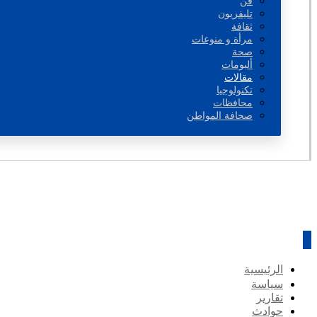
فن
تليفزيون
ثقافة
مرأة و منوعات
صحة
ألبومات
مقالات
تكنولوجيا
محافظات
صحافة المواطن
الرئيسية
سياسة
تقارير
حوادث