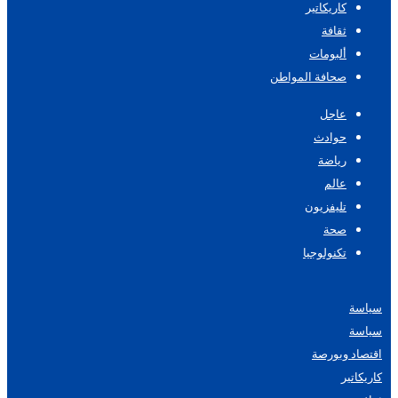
كاريكاتير
ثقافة
ألبومات
صحافة المواطن
عاجل
حوادث
رياضة
عالم
تليفزيون
صحة
تكنولوجيا
سياسة
سياسة
اقتصاد وبورصة
كاريكاتير