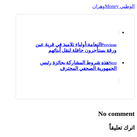
الوطني Money
وهران
النعامة:أولياء تلاميذ في قرية عين
Previous
ورقة يستأجرون حافلة لنقل أبنائهم
هذه شروط المشاركة بجائزة رئيس
Next
الجمهورية الصحفي المحترف
No comment
اترك تعليقاً