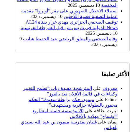
المختصة
10 ديسمبر، 2025
استيلاء الاحتلال الصهيوني على مقر “أونروا” مقدمة
عملية لتصفية قضية اللاجئين
10 ديسمبر، 2025
توقيف الصحفي الجزائري مهدي غزار بقناة AL24
News الدولية في باريس من قبل الشرطة الفرنسية
10 ديسمبر، 2025
وفاة الصحفي والمعلق الرياضي عبد الحفيظ شايب
9
ديسمبر، 2025
الأكثر تعليقا
معروف
على
المترشحة مفيدة دياب:”نطمح للتغيير
وكفاءات في قائمة الأفلان تعد بالفوز”
Fatima
على
ميمون حكم برابطة سعيدة:” الحكم
محقور بالبطولة جزائرية ومستهدف”
تيارت نظافة
على
20 مؤسسة حاملة لمشاريع
“أونساج” مهدّدة بالإفلاس
إيمان
على
غليان بمدرسة ميمون بن عبد الله بسيدي
بلعباس