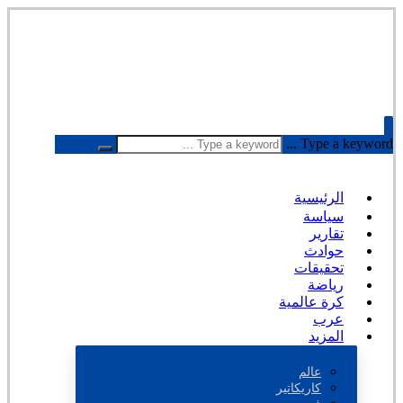
Type a keyword ...
الرئيسية
سياسة
تقارير
حوادث
تحقيقات
رياضة
كرة عالمية
عرب
المزيد
عالم
كاريكاتير