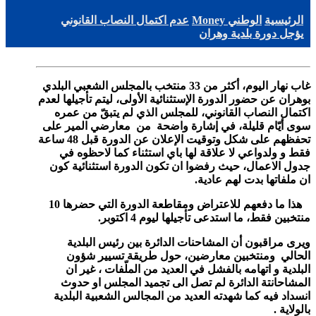
الرئيسية
الوطني Money
عدم اكتمال النصاب القانوني
يؤجل دورة بلدية وهران
غاب نهار اليوم، أكثر من 33 منتخب بالمجلس الشعبي البلدي
بوهران عن حضور الدورة الإستثنائية الأولى، ليتم تأجيلها لعدم
اكتمال النصاب القانوني، للمجلس الذي لم يتبقّ من عمره
سوى أيّام قليلة، في إشارة واضحة من معارضي المير على
تحفظهم على شكل وتوقيت الإعلان عن الدورة قبل 48 ساعة
فقط و ولدواعي لا علاقة لها باي استثناء كما لاحظوه في
جدول الاعمال، حيث رفضوا ان تكون الدورة استثنائية كون
ان ملفاتها بدت لهم عادية.
هذا ما دفعهم للاعتراض ومقاطعة الدورة التي حضرها 10
منتخبين فقط، ما استدعى تأجيلها ليوم 4 اكتوبر.
ويرى مراقبون أن المشاحنات الدائرة بين رئيس البلدية
الحالي ومنتخبين معارضين، حول طريقة تسيير شؤون
البلدية و اتهامه بالفشل في العديد من الملّفات ، غير ان
المشاحانتة الدائرة لم تصل الى تجميد المجلس او حدوث
انسداد فيه كما شهدته العديد من المجالس الشعبية البلدية
بالولاية .