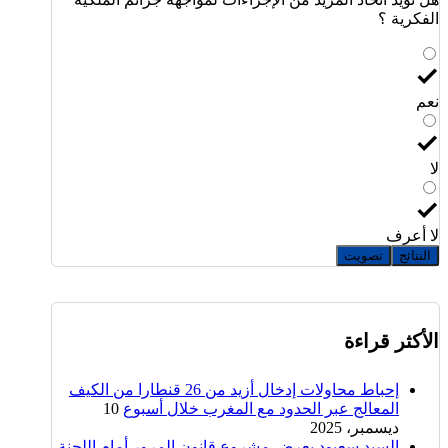
الفكرية ؟
نعم
لا
لا أعرف
النتائج
تصويت
الأكثر قراءة
إحباط محاولات إدخال أزيد من 26 قنطارا من الكيف
المعالج عبر الحدود مع المغرب خلال أسبوع
10
ديسمبر، 2025
السيد سعيود يعرض مشروع قانون المرور أمام اللجنة