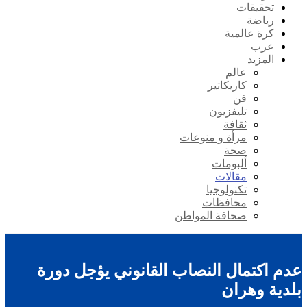
تحقيقات
رياضة
كرة عالمية
عرب
المزيد
عالم
كاريكاتير
فن
تليفزيون
ثقافة
مرأة و منوعات
صحة
ألبومات
مقالات
تكنولوجيا
محافظات
صحافة المواطن
عدم اكتمال النصاب القانوني يؤجل دورة
بلدية وهران