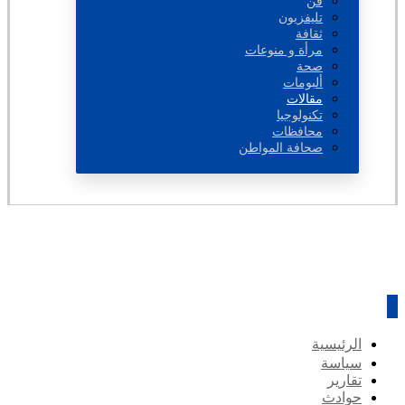
فن
تليفزيون
ثقافة
مرأة و منوعات
صحة
ألبومات
مقالات
تكنولوجيا
محافظات
صحافة المواطن
الرئيسية
سياسة
تقارير
حوادث