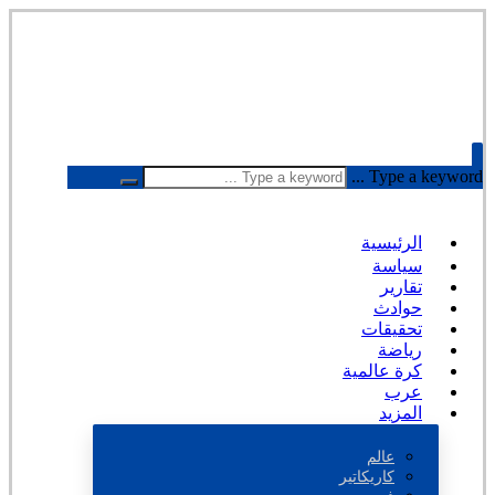
Type a keyword ...
الرئيسية
سياسة
تقارير
حوادث
تحقيقات
رياضة
كرة عالمية
عرب
المزيد
عالم
كاريكاتير