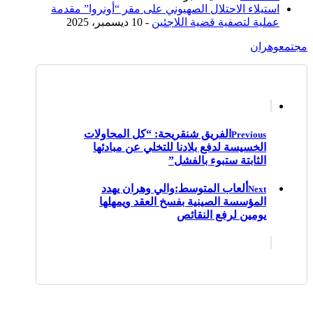
استيلاء الاحتلال الصهيوني على مقر “أونروا” مقدمة
عملية لتصفية قضية اللاجئين
- 10 ديسمبر، 2025
مجتمع
وهران
الفريق شنقريحة: “كل المحاولات
Previous
الخسيسة لدفع بلادنا للتخلي عن مبادئها
الثابتة ستبوء بالفشل”
ألعاب المتوسط:والي وهران يهدد
Next
المؤسسة الصينية بفسخ العقد ويمهلها
يومين لرفع النقائص