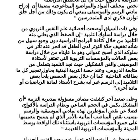
تخص مختلف المواد والمواضيع البيداغوجية مضيفا أن إدراج
مادتي الرسم والموسيقى ينبغي أن يكون وذلك من أجل خلق
توازن فكري لدى المتمدرسين “
وفي ذات السياق أوضحت أخصائية علم النفس التربوي من
خلال دراسة لسلوك التلميذ “إن الضغط الذي يعاني منه
التلميذ من خلال كثافة البرامج الدراسية دون وجود سبيل من
شأنه تخفيف حدّة التوتر لدى الطفل قد انجر عنه تأثر في
سلوكه الذي أصبح عدواني وهو ما عايناه من خلال دراسة
بعض الحالات بالمؤسسات التربوية التي تفتقر لأستاذة
الموسيقى والفن التشكيلي حيث نجد التلميذ يتململ من
متابعة الدروس، وعند حصة التربية البدنية يحاول تفجير كل ما
بطاقاته الداخلية كما أن خلال بعض الحصص يلجأ بعض
التلاميذ إلى الرسم غير آبه بشرح الأستاذ لمادة الرياضيات أو
مادة أخرى”
وعلى صعيد آخر كشفت مصادر مسؤولة بمديرية التربية “أن
المشكل يكمن في الحجم الساعي ونظام الدراسة بالأفواج،
فضلا عن نقص المؤطرين لهذه لمادتي الموسيقية والرسم
،بسبب نقص المناصب المالية ،الأمر الذي لم يسمح بتعميمها
على جميع المؤسسات التربوية باستثناء تلك الواقعة بوسط
المدينة والمؤسسات التربوية القديمة “
يحدث هذا، في الوقت الذي تعمل فيه معهد الفنون الجميلة