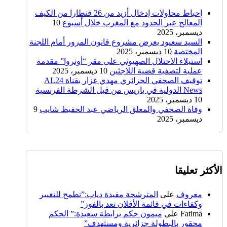
إحباط محاولات إدخال أزيد من 26 قنطارا من الكيف
المعالج عبر الحدود مع المغرب خلال أسبوع
10
ديسمبر، 2025
السيد سعيود يعرض مشروع قانون المرور أمام اللجنة
المختصة
10 ديسمبر، 2025
استيلاء الاحتلال الصهيوني على مقر “أونروا” مقدمة
عملية لتصفية قضية اللاجئين
10 ديسمبر، 2025
توقيف الصحفي الجزائري مهدي غزار بقناة AL24
News الدولية في باريس من قبل الشرطة الفرنسية
10 ديسمبر، 2025
وفاة الصحفي والمعلق الرياضي عبد الحفيظ شايب
9
ديسمبر، 2025
الأكثر تعليقا
معروف
على
المترشحة مفيدة دياب:”نطمح للتغيير
وكفاءات في قائمة الأفلان تعد بالفوز”
Fatima
على
ميمون حكم برابطة سعيدة:” الحكم
محقور بالبطولة جزائرية ومستهدف”