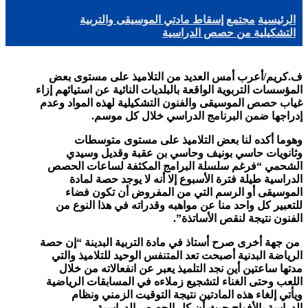
الرئيسية
مجتمع
إسقاط مادتي الموسيقى والتربية
التشكيلية من حصص الدراسية
ف.كريم/
أعرب أمس العديد من التلاميذ على مستوى بعض
المؤسسات التربوية الواقعة بالبلديات النائية عن استيائهم إزاء
غياب حصص الموسيقى والفنون التشكيلية لهذه المواد وعدم
إدراجها ضمن البرنامج الدراسي خلال كل موسم.
وهوما أكده لنا بعض التلاميذ على مستوى متوسطات
وثانويات حاسي بونيف وحاسي بن عقبة وقديل وسيدي
الشحمي “فرغم سلسلة البرامج المكثفة لساعات الحصص
الدراسية طيلة فترة الأسبوع إلا أنه لا يوجد حصة لمادة
الموسيقى أو الرسم التي من المفروض أن تكون فضاء
للتعبير كل واحد منا عن مواهبه وقدراته في هذا النوع من
الفنون نتيجة لنقص الأساتذة”.
من جهة أخرى صرح أستاذ في مادة التربية البدينة “إن حصة
الرياضة البدنية أصبحت تعد المتنفس الوحيد للتلاميذ والتي
مدتها ساعتين أين نجد التلميذ يعبر عن انفعالاته من خلال
اللعب وحتى الغناء لتشجيع زملاءه في المسابقات الرياضية
ويأتي إلغاء هذه المادتين نتيجة التوقيت الزمني ونظام
الدراسة بالأفواج حيث أن كل الحصص الدراسية