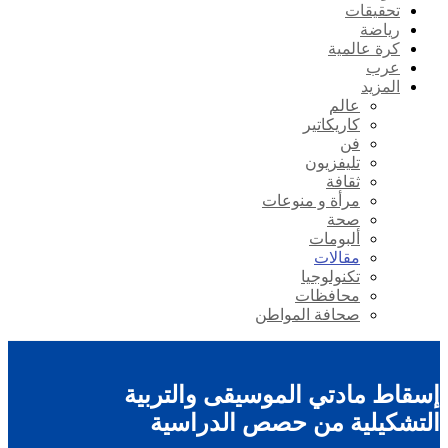
تحقيقات
رياضة
كرة عالمية
عرب
المزيد
عالم
كاريكاتير
فن
تليفزيون
ثقافة
مرأة و منوعات
صحة
ألبومات
مقالات
تكنولوجيا
محافظات
صحافة المواطن
إسقاط مادتي الموسيقى والتربية
التشكيلية من حصص الدراسية