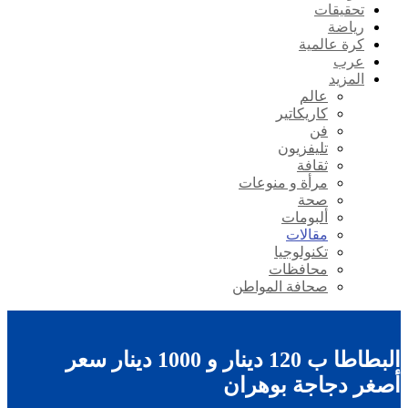
تحقيقات
رياضة
كرة عالمية
عرب
المزيد
عالم
كاريكاتير
فن
تليفزيون
ثقافة
مرأة و منوعات
صحة
ألبومات
مقالات
تكنولوجيا
محافظات
صحافة المواطن
البطاطا ب 120 دينار و 1000 دينار سعر
أصغر دجاجة بوهران