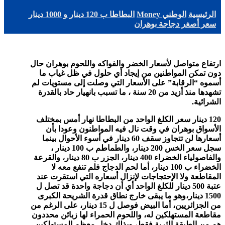
الرئيسية
الوطني Money
البطاطا ب 120 دينار و 1000 دينار
سعر أصغر دجاجة بوهران
ارتفاع متواصل لأسعار الخضر والفواكه واللحوم بوهران حال
دون تمكن المواطنين من إيجاد أي حلول في ظل غياب ما
أسموه “الرقابة” على الأسعار التي وصلت إلى مستويات لم
تشهدها منذ أزيد من 20 سنة ، ما تسبب بانهيار حاد بالقدرة
الشرائية.
120 دينار سعر الكلغ الواحد من البطاطا نهار أمس بمختلف
الأسواق بوهران في وقت نال فيه المواطنون وعودا بأن
أسعارها لن تتجاوز سقف 60 دينار في أسوء الأحوال بينما
سجل سعر الخس 200 دينار، والطماطم ب 100 دينار ،
والفاصولياء الخضراء 400 دينار، الجزر ب 80 دينار، والقرعة
الخضراء ب 100 دينار، أما لحم الدجاج فلم تنفع معه لا
المقاطعة ولا الإحتجاجات لإنزال أسعاره التي استقرت عند
عتبة 500 دينار للكلغ الواحد أي أن دجاجة واحدة قد تصل ل
1500 دينار،وهو ما يبقى خارج نطاق قدرة الشريحة الكبرى
من الجزائريين، أما البيض فوصل ل 15 دينار، على الرغم من
مقاطعة المستهلكين له، واللحوم الحمراء لها زبائن محددون
هم من الطبقة الثرية فقط، وبذلك دخل معظم المستهلكين