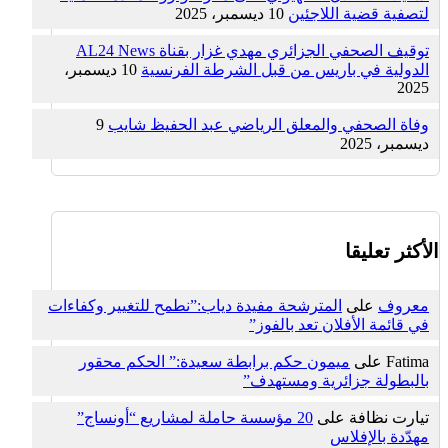
لتصفية قضية اللاجئين
10 ديسمبر، 2025
توقيف الصحفي الجزائري مهدي غزار بقناة AL24 News
الدولية في باريس من قبل الشرطة الفرنسية
10 ديسمبر،
2025
وفاة الصحفي والمعلق الرياضي عبد الحفيظ شايب
9
ديسمبر، 2025
الأكثر تعليقا
معروف
على
المترشحة مفيدة دياب:”نطمح للتغيير وكفاءات
في قائمة الأفلان تعد بالفوز”
Fatima
على
ميمون حكم برابطة سعيدة:” الحكم محقور
بالبطولة جزائرية ومستهدف”
تيارت نظافة
على
20 مؤسسة حاملة لمشاريع “أونساج”
مهدّدة بالإفلاس