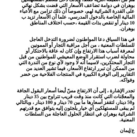
بوهران في دوامة تضاعف الأسعار التي قضت بشكل نهائي
على القدرة الشرائية لهم، خصوصا أن ذلك تزامن مع الأعباء
المالية الخاصة بالدخول المدرسي، علما أن الأسعار تزيد ب
10 دينار أو تنقص بذات القيمة ،حسب اختلاف المناطق
بوهران.
في هذا السياق دعا المواطنون لضرورة التدخل العاجل
للسلطات المعنية ، من أجل مراقبة التجار أو الممونين
لمعرفة أسباب هذا الارتفاع وإن كان له عاقة بالاحتكار أو
محاولة لضرب استقرار الوضع المعيشي للمواطنين من قبل
التجار المحتكرين، لاسيما أنه لا وجود لأي نوع من الندرة التي
من الممكن أن تبرر ارتفاع الأسعار، فيما تشير العديد من
التقارير إلى الوفرة الكبيرة في المنتجات الفلاحية من خضر
وفواكه.
تجدر الإشارة ، إلى أن الارتفاع مسّ أيضا أسعار البقول الجافة
والمعجّنات التي كانت منذ وقت قريب تتراوح بين 35 دينار
و50 دينار، لتقفز أسعارها ما بين 70 دينار و 100 دينار ، وبالتالي
لم يبقى للمستهلكين أي خيار يلجئون إليه يتوافق مع قدرتهم
الشرائية بوهران في انتظار الحلول العاجلة من السلطات
المعنية.
ع/إيمان