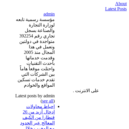
About
Latest Posts
admin
مؤسسة رسمية تابعه
لوزارة التجارة
والصناعة بسجل
تجاري رقم 392254
متواجدة في دولتين
وتعمل في هذا
المجال منذ 2005
وقدمت خدماتها
بأحدث التقنيات
واحتلت موقعاً هاماً
بين الشركات التي
تقدم خدمات تسكين
المواقع والخوادم
على الانترنت .
Latest posts by admin
(
see all
)
إحباط محاولات
إدخال أزيد من 26
قنطارا من الكيف
المعالج عبر الحدود
مع المغرب خلال