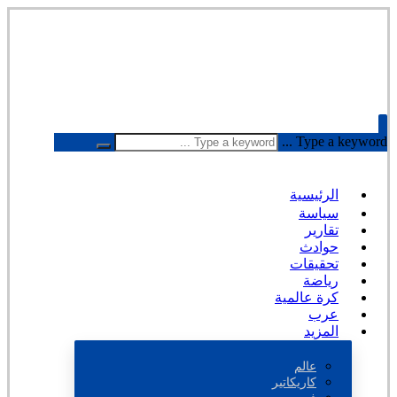
Type a keyword ...
الرئيسية
سياسة
تقارير
حوادث
تحقيقات
رياضة
كرة عالمية
عرب
المزيد
عالم
كاريكاتير