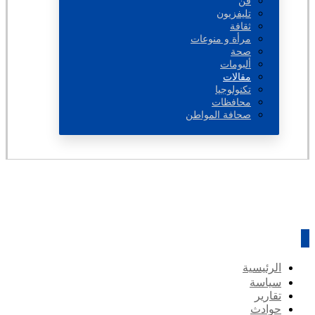
فن
تليفزيون
ثقافة
مرأة و منوعات
صحة
ألبومات
مقالات
تكنولوجيا
محافظات
صحافة المواطن
الرئيسية
سياسة
تقارير
حوادث