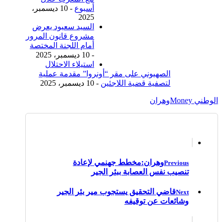
أسبوع
- 10 ديسمبر،
2025
السيد سعيود يعرض
مشروع قانون المرور
أمام اللجنة المختصة
- 10 ديسمبر، 2025
استيلاء الاحتلال
الصهيوني على مقر “أونروا” مقدمة عملية
لتصفية قضية اللاجئين
- 10 ديسمبر، 2025
الوطني Money
وهران
وهران:مخطط جهنمي لإعادة
Previous
تنصيب نفس العصابة ببئر الجير
قاضي التحقيق يستجوب مير بئر الجير
Next
وشائعات عن توقيفه