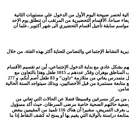
ئية لحصر صبيحة اليوم الأول من الدخول على مستويات الثانية
أربعاء صباحا، الأقسام التحضيرية من المرتقب أن تنطلق يوم الاحد
 مواسم سابقة تأجيل أقسام التحضيري الى شهر أكتوبر ،علما أن
يرية النشاط الإجتماعي والتضامن للعناية أكثر بهذه الفئة، من خلال
م بشكل عادي مع بداية الدخول الإجتماعي، أين تم تقسيم الأقسام
على 84 مؤسسة تربوية حسبما أشارت إلي مصادر من مديرية التربية، كما تم إقامة إحصاء شامل لعدد التلاميذ من ذوي الإحتياجات عبر مختلف المناطق بوهران وقدّر عددهم بـ 1015 طفل وهذا بالتعاون مع
مديرية النشاط الإجتماعي، ولم يتم الإكتفاء بذلك فحسب، إنما تم تقسيمهم حسب الحالات الخاصة التي يعانون منها، وبذلك تم إحصاء 230 طفل متمدرس يعاني من متلازمة “داون” و 83 طفل أصم أبكم، و 277
لعادية مع متابعة مستمرة من قبل الأخصائيين، وبذلك سيتواجد السنة الحالية
كل من مركز مسرغين وقمبيطا فضلا عن الحالات التي تعاني من
ا لوضعية حالتهم الصحية خاصة مرضى السرطان. حيث أكد مسؤول
القطاع عن توفير كافة الإمكانيات التي تسمح لهذه الفئة بمتابعة تعليمها من خلال توفير أساتذة ومعلمين يشرفون على تدريس التلاميذ المرضى بغرف التمريض، مشيرا أن هناك 116 تلميذ من المقيمين ببعض
ابعة دراستة بالولاية التي يقيم بها أو يمنح له كشف النقاط إذا ما