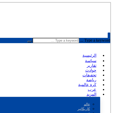
Type a keyword ...
الرئيسية
سياسة
تقارير
حوادث
تحقيقات
رياضة
كرة عالمية
عرب
المزيد
عالم
كاريكاتير