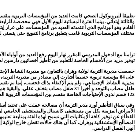
تطبيقا للبروتوكول الصحي قامت العديد من المؤسسات التربوية بتقسي
والثالثة إبتدائي، بينما الفترة المسائية لليوم الأول فهي مخصصة للراب
القادم وهو البرنامج الذي اعتمدته العديد من المؤسسات، على غرار إب
مختلف المؤسسات التربوية قامت بتعليق برنامج التفويج حتى يتسنى للأو
تزامنا مع الدخول المدرسي المقرر نهار اليوم رفع العديد من أولياء ال
توفير مزيد من الأقسام الخاصة للتعليم من تأطير أخصائيين دارسين لحا
خصصت مديرية التربية لولاية وهران بالتعاون مع مديرية النشاط الإ
طفل مصاب بالتوحد و أخيرا 31 طفل مصاب بتخل
122 قسم لذوي الإحتياجات الخاصة مقسم بين المؤسسات التربوية العادية وبين المؤسسات والفصول التابعة لمديرية النشاط الإجتماعي والتضامن.
وفي سياق التأطير أورد مدير التربية أن مصالحه عملت على تجنيد أس
الأمراض المزمنة بكل من مستشفى كانستال والمستشفى الجامعي لوه
المصالح الإستشفائية بوهران، كما أن هناك حالات تقطن خارج الولاية إذ 
أنهى الفصل الدراسي.