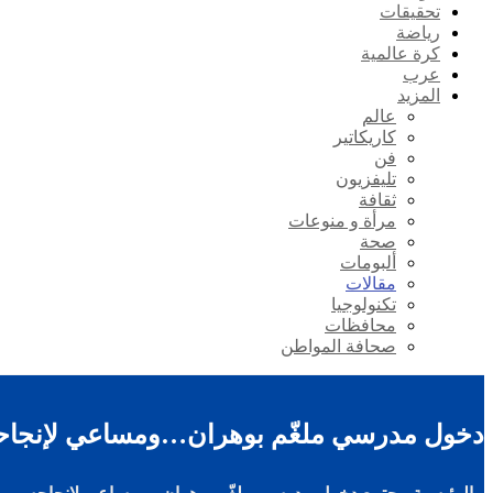
تحقيقات
رياضة
كرة عالمية
عرب
المزيد
عالم
كاريكاتير
فن
تليفزيون
ثقافة
مرأة و منوعات
صحة
ألبومات
مقالات
تكنولوجيا
محافظات
صحافة المواطن
دخول مدرسي ملغّم بوهران…ومساعي لإنجاح