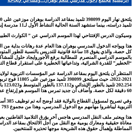
الرئيسية
مجتمع
دخول مدرسي ملغّم بوهران...ومساعي لإنجاحه
تلميذ دراسته، بينما ستشهد السنة الحالية النشاط الأول لـ11 مدرسة إبتدائية جديدة و 4 متوسطات وثانوية تم الإنتهاء منهم قبل مدة.
وسيكون الدرس الإفتتاحي لهذا الموسم الدراسي عن ” الكوارث الطبيعية واللح
هذا ويواجه الدخول المدرسي بوهران هذا العام عدة رهانات بداية من ا
كل حصة، والذي يفوق 18 ساعة قانونية للتدريس بال
بالموسم الدراسي المنصرم للمطالبة برفع الأجوروايجاد حلول للمشاكل ا
“الخطير” للقدرة الشرائية، وتداعياتها الخطيرة على استقرار قطاع التربي
254
60 دقيقة لكل حصة. وأضاف أن جديد تمرس هذا الموسم هو إرتفاع عدد التلاميذ من فئة ذوي الاحتياجات الخاصة فقد بلغ عدد المتمدرسين 1010 تلميذ.
وفي ت
التربوية ليباشروا مهامهم مع الدخول المدرسي، وهذا من مجموع 793 منصب جديد. موزعين عبر 128 فوج، وعن مسألة التأطير، 105 حافلة لنقل 13139 متمدرس.
معاناة حقيقية ومعارك يومية مع النقل من أجل الالتحاق بمقاعد ال
المماطلة وإهمال حقوق هذه الشريحة موجها تحذيره للمنتخبين.