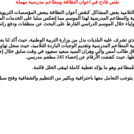
نقص فادح في أعوان النظافة ومطاعم مدرسية مهملة
التلاميذ بعض المشاكل كنقص أعوان النظافة ببعض المؤسسات التربوية
ة والمطاعم المدرسية لهذا الموسم مما إنعكس سلبا على الخدمات المق
لأولياء خلال الموسم الدراسي الفارط على البحث عن منظفات ودفع ر
ذي تشرف عليه البلديات بدل من وزارة التربية الوطنية، حيث أكد لنا بعض
نية المطاعم المدرسية وتقديم الوجبات الباردة للتلاميذ، حيث سجل تها
لاطعام . وفي هذا السياق طالب أمس والي وهران السيد سعيد سعيود في وقت سابق
شفت الأرقام عن إحصاء 245 مطعم مدرسي.
ة، يتوجب التعامل معها باحترافية وبكثير من التنظيم والشفافية وفتح سب