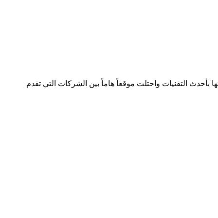
لصناعة بسجل تجاري رقم 392254 متواجدة في دولتين وتعمل في هذا المجال منذ 2005 وقدمت خدماتها بأحدث التقنيات واحتلت موقعاً هاماً بين الشركات التي تقدم