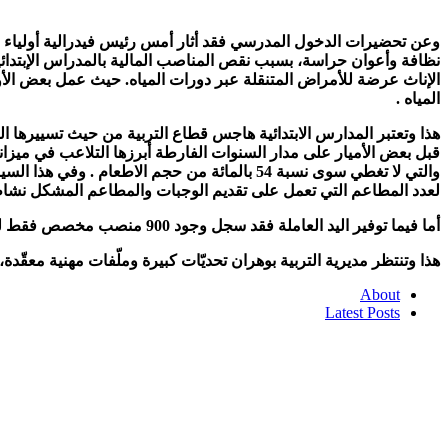
وعن تحضيرات الدخول المدرسي فقد أثار أمس رئيس فيدرالية أولياء 
نظافة وأعوان حراسة، بسبب نقص المناصب المالية بالمدراس الإبتدائي
الإناث عرضة للأمراض المتنقلة عبر دورات المياه. حيث عمل بعض ا
المياه .
هذا وتعتبر المدارس الابتدائية هاجس قطاع التربية من حيث تسييرها ال
قبل بعض الأميار على مدار السنوات الفارطة أبرزها التلاعب في ميزا
والتي لا تغطي سوى نسبة 54 بالمائة من حجم ا
لعدد المطاعم التي تعمل على تقديم الوجبات والمطاعم المشكل نشاطها. حيث ك
أما فيما توفير اليد العاملة فقد سجل وجود 900 منصب مخصص فقط للمطاعم وهو ما يؤكد تغطية كاملة ليبقى الخلل قائمة.
هذا وتنتظر مديرية التربية بوهران تحديّات كبيرة وملّفات مهنية معقّد
About
Latest Posts