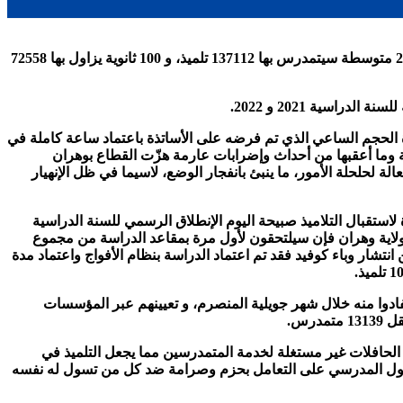
يلتحق نهار اليوم 398099 تلميذ بمقاعد الدراسة بوهران موزعين على 900 مؤسسة تربوية، منها 600 مدرسة إبتدائية، ستضم 202254 تلميذ، و200 متوسطة سيتمدرس بها 137112 تلميذ، و 100 ثانوية يزاول بها 72558
اسية 2021 و 2022.
دة الحجم الساعي الذي تم فرضه على الأساتذة باعتماد ساعة كاملة في
ة الفارطة وما أعقبها من أحداث وإضرابات عارمة هزّت القطاع بوهران
 لحلحلة الأمور، ما ينبئ بانفجار الوضع، لاسيما في ظل الإنهيار
ديرية التربية لولاية وهران الإجراءات الأخيرة لاستقبال التلاميذ صبيحة اليوم الإنطلاق الرسمي للسنة الدراسية
يذ بالفوج الواحد، وحسبما أوضحه مدير التربية لولاية وهران فإن سيلتحقون لأول مرة بمقاعد الدراسة من مجموع
ارات التدابير الوقائية للحد من انتشار وباء كوفيد فقد تم اعتماد الدراسة بنظام الأفواج واعتماد مدة
ن أنهوا تربصهم بعد تكوين استفادوا منه خلال شهر جويلية المنصرم، و تعيينهم عبر المؤسسات
رق التلاميذ القاطنين بعيدا عن المؤسسات، حيث يوجد 105 حافلة لنقل 13139 تلميذ إلا أن أغلب الحافلات غير مستغلة لخدمة المتمدرسين مما يجعل التلميذ في
لدخول المدرسي على التعامل بحزم وصرامة ضد كل من تسول له نفسه