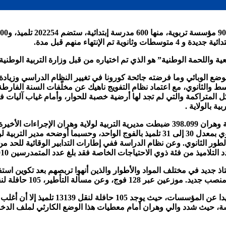
مة الوطنية” هو الذي تم اختياره من قبل وزارة التربية الوطنية للسنة الدر
لوضع الوبائي وما فرضته جائحة كورونا في تغيير النظام الدراسي وزيا
نسبة للطور المتوسط والثانوي، مع اعتماد نظام التفويج ناهيك عن مخلّفات السن
لمتراكمة والتي لم تجد لها أرضية خصبة للحوار، وأمام غياب آليات فعالة
ة بالولاية .
المنتظر أن يلتحق اليوم بمقاعد الدراسة عبر المؤسسات التربوية لولاية وهران 398.099 ضبطت م
2021-2022، حيث سيلتحق 398099 تلميذ موزعين على 11805 فوج تربوي بمعدل 30 إلى 31 تلم
202. تلميذ بالطور الإبتدائي و137.112 بالطور المتوسط و123.023 بالطور الثانوي. وعن نظام الدراسة ففي إط
صريح لمسؤول القطاع بالولاية فقد أوضح أنه تم توظيف 385 أستاذ جديد في مختلف المواد والأطوار والذي
هذا ويعتبر ملف النقل المدرسي هاجس آخر يؤ
دراسة، حيث شدد والي وهران أمام معطيات هذا الوضع الكارثي لملف ا