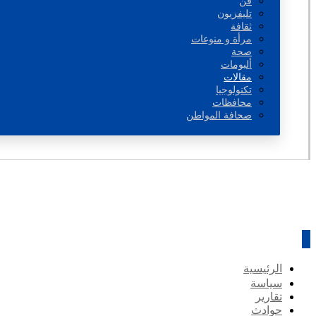
فن
تليفزيون
ثقافة
مرأة و منوعات
صحة
ألبومات
مقالات
تكنولوجيا
محافظات
صحافة المواطن
الرئيسية
سياسة
تقارير
حوادث