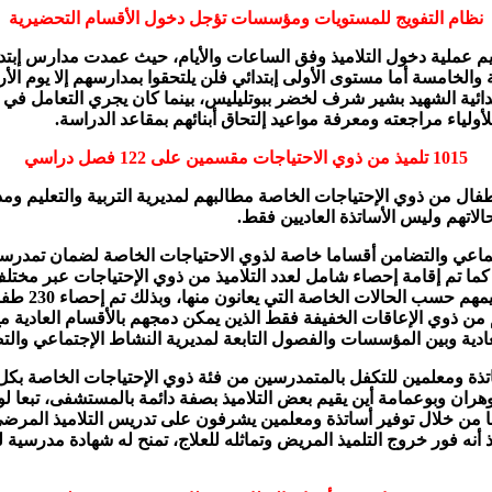
نظام التفويج للمستويات ومؤسسات تؤجل دخول الأقسام التحضيرية
م عملية دخول التلاميذ وفق الساعات والأيام، حيث عمدت مدارس إبتدا
عة والخامسة أما مستوى الأولى إبتدائي فلن يلتحقوا بمدارسهم إلا يوم ال
تدائية الشهيد بشير شرف لخضر ببوتليليس، بينما كان يجري التعامل في
لياء مراجعته ومعرفة مواعيد إلتحاق أبنائهم بمقاعد الدراسة.
1015 تلميذ من ذوي الاحتياجات مقسمين على 122 فصل دراسي
أطفال من ذوي الإحتياجات الخاصة مطالبهم لمديرية التربية والتعليم ومد
لاتهم وليس الأساتذة العاديين فقط.
جتماعي والتضامن أقساما خاصة لذوي الاحتياجات الخاصة لضمان تمدرسه
ف عقلي، والبقية هم من ذوي الإعاقات الخفيفة فقط الذين يمكن دمجهم بالأقسام ا
اتذة ومعلمين للتكفل بالمتمدرسين من فئة ذوي الإحتياجات الخاصة ب
ران وبوعمامة أين يقيم بعض التلاميذ بصفة دائمة بالمستشفى، تبع
أنه فور خروج التلميذ المريض وتماثله للعلاج، تمنح له شهادة مدرسية لمت