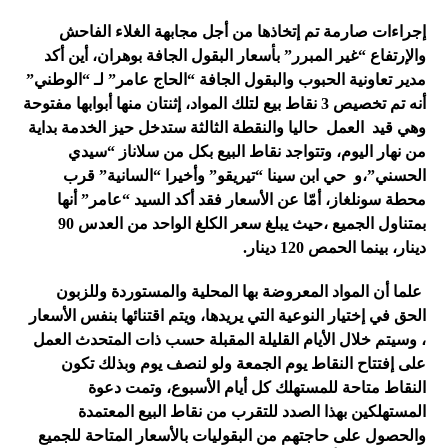
إجراءات صارمة تم إتخاذها من أجل مجابهة الغلاء الفاحش
والإرتفاع “غير المبرر” بأسعار البقول الجافة بوهران، أين أكد
مدير تعاونية الحبوب والبقول الجافة “الحاج عامر” لـ “الوطني”
أنه تم تخصيص 3 نقاط بيع لتلك المواد، إثنتان منها أبوابها مفتوحة
وهي قيد العمل حاليا والنقطة الثالثة ستدخل حيز الخدمة بداية
من نهار اليوم، وتتواجد نقاط البيع بكل من سلاناز “سيدي
الحسني”،و حي ابن سينا “تيريقو” وأخيرا “السانية” قرب
محطة سونلغاز، أمّا عن الأسعار فقد أكد السيد “عامر” أنها
بمتناول الجميع ،حيث يبلغ سعر الكلغ الواحد من العدس 90
دينار، بينما الحمص 120 دينار.
علما أن المواد المعروضة بها المحلية والمستوردة وللزبون
الحق في إختيار النوعية التي يريدها، ويتم اقتنائها بنفس الأسعار
، وسيتم خلال الأيام القليلة المقبلة حسب ذات المتحدث العمل
على إفتتاح النقاط يوم الجمعة ولو لنصف يوم وبذلك تكون
النقاط متاحة للمستهلك كل أيام الأسبوع، وتمت دعوة
المستهلكين بهذا الصدد للتقرب من نقاط البيع المعتمدة
والحصول على حاجتهم من البقوليات بالأسعار المتاحة للجميع