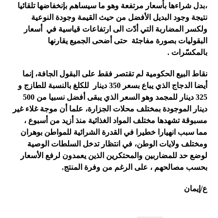
،بدل شراءها بأسعار مرتفعة وهو ما سيساهم بإنخفاضها تلقائيا
نتيجة وجود البديل الأفضل من حيث القيمة وجودة النوعية
ولكسر المضاربة التي أدّت الى ارتفاعات قياسية في أسعار
البقوليات بصورة مفاجئة حتى أضحى الجميع يقارنها
بالمكسّرات .
نقاط البيع الحكومية لم تقتصر فقط على البقول الجافة، إنما
أيضا الدجاج الذي يباع بسعر 350 دينار للكلغ بالنسبة للطازج و
325 دينار للمجمد وهو السعر الذي يبقى أفضل نسبيا من 500
دينار الموجودة بمختلف محلات الجزارة، علما أن موجة غلاء غير
مسبوقة تشهدها مختلف المواد الغذائية منذ أزيد من أسبوع ،
مما سبب انهيارا خطيرا في القدرة الشرائية للمواطن بوهران
ومختلف ولايات الوطن، في انتظار تدخل السلطات الوصية
لوضع حد للمضاربين والمحتكرين الذين يعمدون لرفع الأسعار
بحسب مصالحهم ، على الرغم من وفرة المنتج.
ع/إيمان