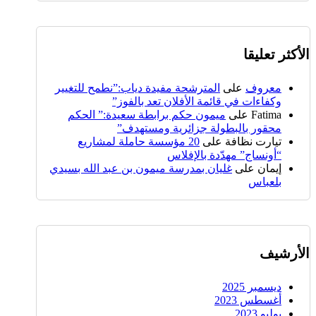
الأكثر تعليقا
معروف
على
المترشحة مفيدة دياب:”نطمح للتغيير
وكفاءات في قائمة الأفلان تعد بالفوز”
Fatima
على
ميمون حكم برابطة سعيدة:” الحكم
محقور بالبطولة جزائرية ومستهدف”
تيارت نظافة
على
20 مؤسسة حاملة لمشاريع
“أونساج” مهدّدة بالإفلاس
إيمان
على
غليان بمدرسة ميمون بن عبد الله بسيدي
بلعباس
الأرشيف
ديسمبر 2025
أغسطس 2023
يوليو 2023