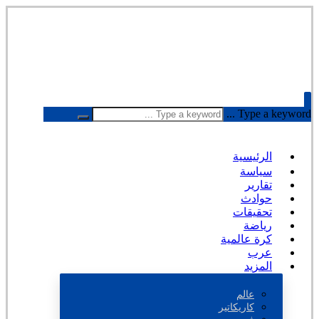
Type a keyword ...
الرئيسية
سياسة
تقارير
حوادث
تحقيقات
رياضة
كرة عالمية
عرب
المزيد
عالم
كاريكاتير