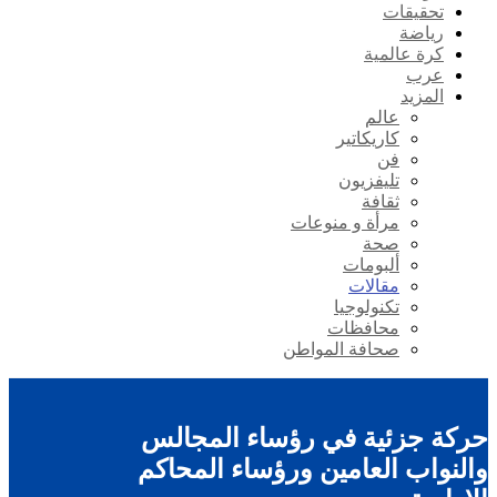
تحقيقات
رياضة
كرة عالمية
عرب
المزيد
عالم
كاريكاتير
فن
تليفزيون
ثقافة
مرأة و منوعات
صحة
ألبومات
مقالات
تكنولوجيا
محافظات
صحافة المواطن
حركة جزئية في رؤساء المجالس
والنواب العامين ورؤساء المحاكم