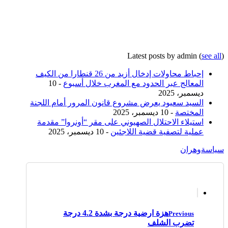
Latest posts by admin
(
see all
)
إحباط محاولات إدخال أزيد من 26 قنطارا من الكيف
المعالج عبر الحدود مع المغرب خلال أسبوع
- 10
ديسمبر، 2025
السيد سعيود يعرض مشروع قانون المرور أمام اللجنة
المختصة
- 10 ديسمبر، 2025
استيلاء الاحتلال الصهيوني على مقر “أونروا” مقدمة
عملية لتصفية قضية اللاجئين
- 10 ديسمبر، 2025
سياسة
وهران
هزة ارضية درجة بشدة 4.2 درجة
Previous
تضرب الشلف