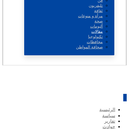
فن
تليفزيون
ثقافة
مرأة و منوعات
صحة
ألبومات
مقالات
تكنولوجيا
محافظات
صحافة المواطن
الرئيسية
سياسة
تقارير
حوادث