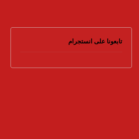
تابعونا على انستجرام
هل تؤيد اتخاذ المزيد من الإجراءات لمواجهة
جرائم الملكية الفكرية ؟