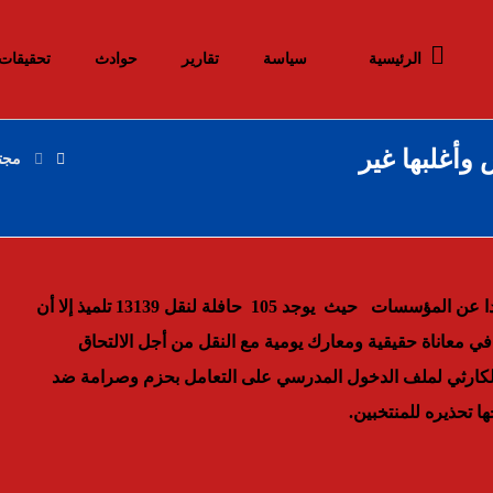
الرئيسية
سياسة
تقارير
حوادث
تحقيقات
1 ألف متمدرس وأغلبها غير
مجت
يعتبر ملف النقل المدرسي هاجس اخر يؤرق التلاميذ القاطنين بعيدا عن المؤسسات حيث يوجد 105 حافلة لنقل 13139 تلميذ إلا أن
ي معاناة حقيقية ومعارك يومية مع النقل من أجل الالتحاق
الكارثي لملف الدخول المدرسي على التعامل بحزم وصرامة ضد
 تحذيره للمنتخبين
.