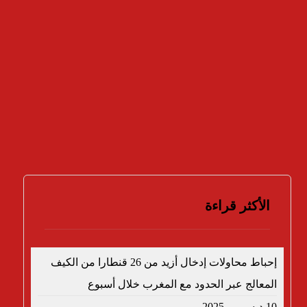
نعم
لا
لا أعرف
النتائج
تصويت
الأكثر قراءة
إحباط محاولات إدخال أزيد من 26 قنطارا من الكيف
المعالج عبر الحدود مع المغرب خلال أسبوع
10 ديسمبر، 2025