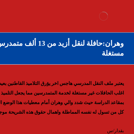
وهران:حافلة لنقل أزيد من 3
مستغلة
اغلب الحافلات غير مستغلة لخدمة المتمدرسين مما يجعل التلميذ ف
بمقاعد الدراسة حيث شدد والي وهران أمام معطيات هذا الوضع 
كل من تسول له نفسه المماطلة واهمال حقوق هذه الشريحة موجها
بقدار/س