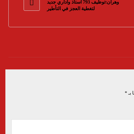
وهران:توظيف 793 أستاذ واداري جديد
لتغطية العجز في التأطير
 بـ
*