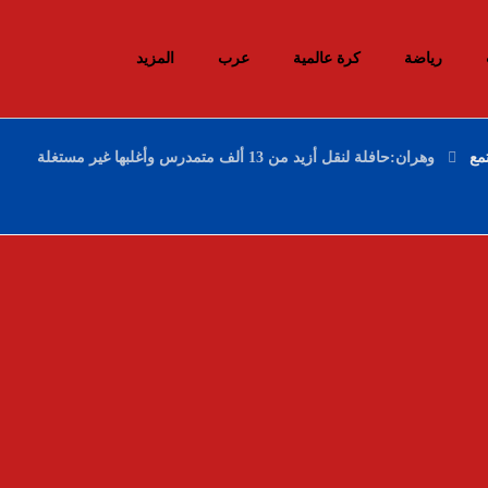
رياضة
كرة عالمية
عرب
المزيد
مع
وهران:حافلة لنقل أزيد من 13 ألف متمدرس وأغلبها غير مستغلة
إحباط محاولات إدخال أزيد من 26 قنطارا من
الكيف المعالج عبر الحدود مع المغرب خلال
أسبوع
10 ديسمبر، 2025