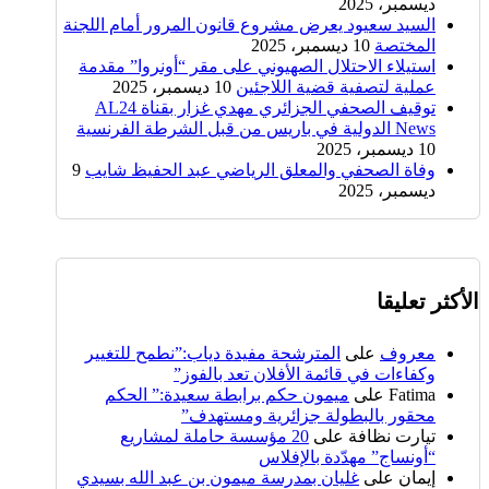
ديسمبر، 2025
السيد سعيود يعرض مشروع قانون المرور أمام اللجنة
المختصة
10 ديسمبر، 2025
استيلاء الاحتلال الصهيوني على مقر “أونروا” مقدمة
عملية لتصفية قضية اللاجئين
10 ديسمبر، 2025
توقيف الصحفي الجزائري مهدي غزار بقناة AL24
News الدولية في باريس من قبل الشرطة الفرنسية
10 ديسمبر، 2025
وفاة الصحفي والمعلق الرياضي عبد الحفيظ شايب
9
ديسمبر، 2025
الأكثر تعليقا
معروف
على
المترشحة مفيدة دياب:”نطمح للتغيير
وكفاءات في قائمة الأفلان تعد بالفوز”
Fatima
على
ميمون حكم برابطة سعيدة:” الحكم
محقور بالبطولة جزائرية ومستهدف”
تيارت نظافة
على
20 مؤسسة حاملة لمشاريع
“أونساج” مهدّدة بالإفلاس
إيمان
على
غليان بمدرسة ميمون بن عبد الله بسيدي