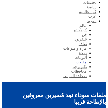
تحقيقات
رياضة
كرة عالمية
عرب
المزيد
عالم
كاريكاتير
فن
تليفزيون
ثقافة
مرأة و منوعات
صحة
ألبومات
مقالات
تكنولوجيا
محافظات
صحافة المواطن
ملفات سوداء تعِد مُسيرين معروفين
بالإطاحة قريبا