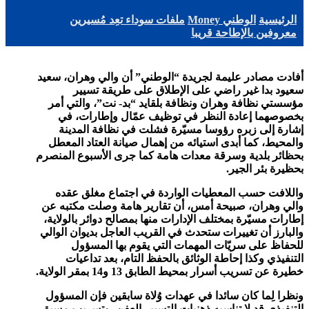
الرئيسية
الوطني Money
ملفات سوداء تعِد مُسيرين
معروفين بالإطاحة قريبا
أفادت مصادر عليمة لجريدة “الوطني” أن والي وهران، سعيد
سعيود بدا غير راضي على الإطلاق على طريقة تسيير
مؤسستي نظافة وهران ونظافة بلقايد “بد- نت”، والتي أمر
بخصوصهما إعادة النظر في توظيف عمّال وإطارات، في
إشارة إلى زبره رؤوسا مسيّرة فشلت في نظافة المدينة
والمحيط، كما أبدى استيائه من إهمال صيانة العتاد المعطل
بحظائر بلدية وسرقة معدات هامة كما جرى الأسبوع المنصرم
بحظيرة بئر الجير.
واللافت حسب المعطيات الواردة في اجتماع مغلق عقده
والي وهران، صبيحة أمس، أن تقارير هامة وصلت مكتبه عن
إطارات مسيّرة بمختلف الإدارات منها بمصالح دوائر بالولاية،
والبارز أن تغييرات ستحدث في القريب العاجل بديوان الوالي
للحفاظ على سريّات المهمات التي يقوم بها المسؤول
التنفيذي وكذا إحاطة الوثائق بالحفظ التام، بعد تداعيات
خطيرة عن تسريب أسرار بمحيط الطابق 13 و14 بمقر الولاية.
ونظرا لِما كان سائدا في عهدات وُلاة سابقين فإن المسؤول
التنفيذي قد لا تناسبه ذهنيات التسيير العفن، وتسريب مسبق