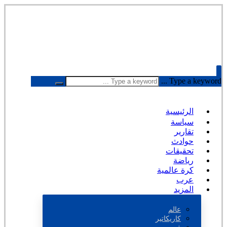
Type a keyword ...
الرئيسية
سياسة
تقارير
حوادث
تحقيقات
رياضة
كرة عالمية
عرب
المزيد
عالم
كاريكاتير