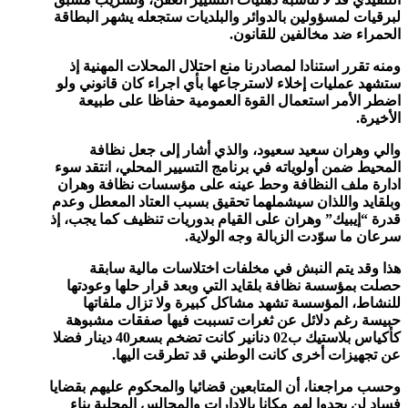
لبرقيات لمسؤولين بالدوائر والبلديات ستجعله يشهر البطاقة
الحمراء ضد مخالفين للقانون.
ومنه تقرر استنادا لمصادرنا منع احتلال المحلات المهنية إذ
ستشهد عمليات إخلاء لاسترجاعها بأي اجراء كان قانوني ولو
اضطر الأمر استعمال القوة العمومية حفاظا على طبيعة
الأخيرة.
والي وهران سعيد سعيود، والذي أشار إلى جعل نظافة
المحيط ضمن أولوياته في برنامج التسيير المحلي، انتقد سوء
ادارة ملف النظافة وحط عينه على مؤسسات نظافة وهران
وبلقايد واللذان سيشملهما تحقيق بسبب العتاد المعطل وعدم
قدرة “إيبيك” وهران على القيام بدوريات تنظيف كما يجب، إذ
سرعان ما سوّدت الزبالة وجه الولاية.
هذا وقد يتم النبش في مخلفات اختلاسات مالية سابقة
حصلت بمؤسسة نظافة بلقايد التي وبعد قرار حلها وعودتها
للنشاط، المؤسسة تشهد مشاكل كبيرة ولا تزال ملفاتها
حبيسة رغم دلائل عن ثغرات تسببت فيها صفقات مشبوهة
كأكياس بلاستيك ب02 دنانير كانت تضخم بسعر40 دينار فضلا
عن تجهيزات أخرى كانت الوطني قد تطرقت اليها.
وحسب مراجعنا، أن المتابعين قضائيا والمحكوم عليهم بقضايا
فساد لن يجدوا لهم مكانا بالإدارات والمجالس المحلية بناء