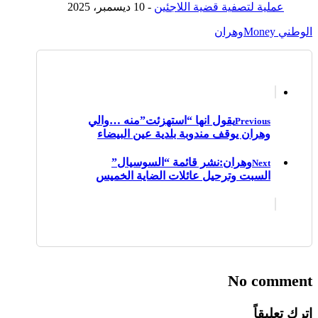
عملية لتصفية قضية اللاجئين
- 10 ديسمبر، 2025
الوطني Money
وهران
يقول انها “استهزئت”منه …والي
Previous
وهران يوقف مندوبة بلدية عين البيضاء
وهران:نشر قائمة “السوسيال”
Next
السبت وترحيل عائلات الضاية الخميس
No comment
اترك تعليقاً