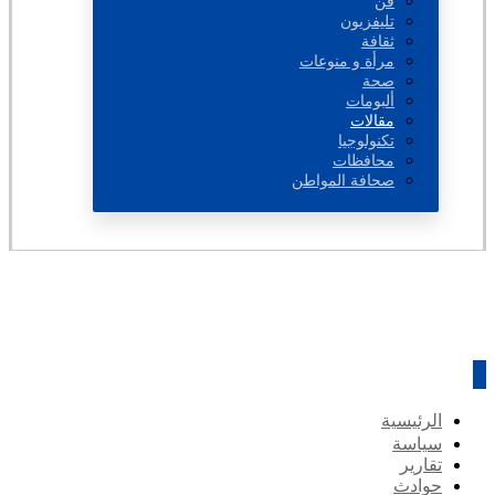
فن
تليفزيون
ثقافة
مرأة و منوعات
صحة
ألبومات
مقالات
تكنولوجيا
محافظات
صحافة المواطن
الرئيسية
سياسة
تقارير
حوادث