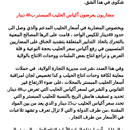
شكوى في هدا الشق
.
مضاربون يعرضون أكياس الحليب المبستر ب40 دينار
وبخصوص المضاربة في أسعار الحليب المدعم والذي وصل الى
حدود 40دينار للكيس الواحد ، قامت على اثرها المصالح المعنية
بالتحرك باتخاذ التدابير المتعلقة بتشديد الخناق على المضاربين
المتسبيبن في رفع أكياس سعر الحليب بحجة النوعية و قلة
العرض و تراجع انتاج بعض الملبنات ووحدات الانتاج بالولاية
وفي هذا الصدد ،شرعت مديرية التجارة الولاية، في حملات
معاينة لكافة وحدات انتاج الحيلب و كدا تخصيص لجان لمراقبة
أسعار الحليب المبستر بالمحلات ،على ضوء الارتفاع غير
القانوني و الشرعي لسعر أكياس الحايب التي تعرض ب40 دينار.
تحديد و تسقيف هامش الربح بالنسبة للحليب المبستر و التي
تحدد سعر أكياس الحليب ب25 دينار و الدي يعد من بين المواد
المقننة ،من طرف الدولة و التي لا تزال تعرف و تشهد تلاعبات
في الأسعار من طرف التجار
.
وبالمقابل
، أدى ارتفاع المادة الأولية لإنتاج الحليب المبستر الى