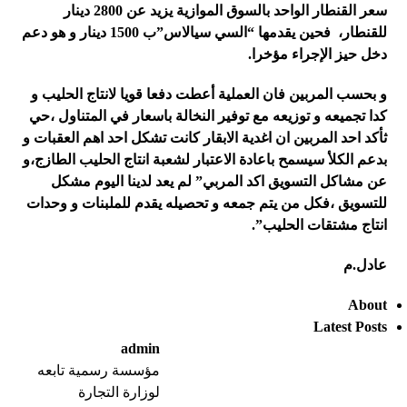
سعر القنطار الواحد بالسوق الموازية يزيد عن 2800 دينار
للقنطار، فحين يقدمها “السي سيالاس”ب 1500 دينار و هو دعم
دخل حيز الإجراء مؤخرا.
و بحسب المربين فان العملية أعطت دفعا قويا لانتاج الحليب و
كدا تجميعه و توزيعه مع توفير النخالة باسعار في المتناول ،حي
ثأكد احد المربين ان اغدية الابقار كانت تشكل احد اهم العقبات و
بدعم الكلأ سيسمح باعادة الاعتبار لشعبة انتاج الحليب الطازج،و
عن مشاكل التسويق اكد المربي” لم يعد لدينا اليوم مشكل
للتسويق ،فكل من يتم جمعه و تحصيله يقدم للملبنات و وحدات
انتاج مشتقات الحليب”.
عادل.م
About
Latest Posts
admin
مؤسسة رسمية تابعه
لوزارة التجارة