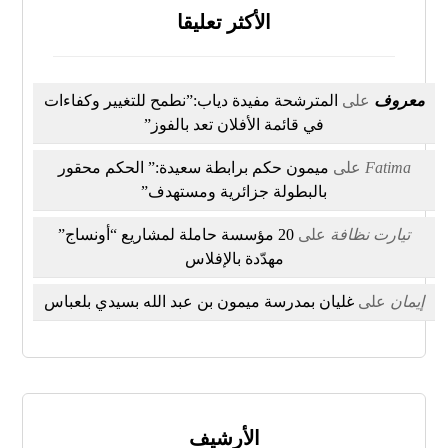
الأكثر تعليقا
معروف
على
المترشحة مفيدة دياب:”نطمح للتغيير وكفاءات
في قائمة الأفلان تعد بالفوز”
Fatima
على
ميمون حكم برابطة سعيدة:” الحكم محقور
بالبطولة جزائرية ومستهدف”
تيارت نظافة
على
20 مؤسسة حاملة لمشاريع “أونساج”
مهدّدة بالإفلاس
إيمان
على
غليان بمدرسة ميمون بن عبد الله بسيدي بلعباس
الأرشيف