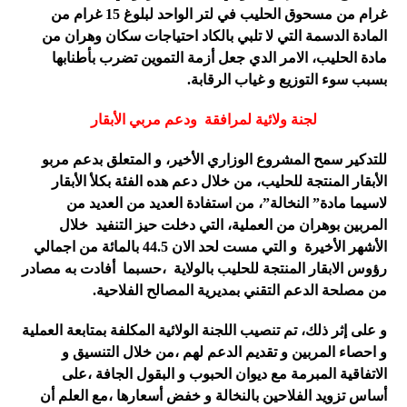
غرام من مسحوق الحليب في لتر الواحد لبلوغ 15 غرام من
المادة الدسمة التي لا تلبي بالكاد احتياجات سكان وهران من
مادة الحليب، الامر الدي جعل أزمة التموين تضرب بأطنابها
بسبب سوء التوزيع و غياب الرقابة.
لجنة ولائية لمرافقة ودعم مربي الأبقار
للتدكير سمح المشروع الوزاري الأخير، و المتعلق بدعم مربو
الأبقار المنتجة للحليب، من خلال دعم هده الفئة بكلأ الأبقار
لاسيما مادة” النخالة”، من استفادة العديد من العديد من
المربين بوهران من العملية، التي دخلت حيز التنفيد خلال
الأشهر الأخيرة و التي مست لحد الان 44.5 بالمائة من اجمالي
رؤوس الابقار المنتجة للحليب بالولاية ،حسبما أفادت به مصادر
من مصلحة الدعم التقني بمديرية المصالح الفلاحية
.
و على إثر ذلك، تم تنصيب اللجنة الولائية المكلفة بمتابعة العملية
و احصاء المربين و تقديم الدعم لهم ،من خلال التنسيق و
الاتفاقية المبرمة مع ديوان الحبوب و البقول الجافة ،على
أساس تزويد الفلاحين بالنخالة و خفض أسعارها ،مع العلم أن