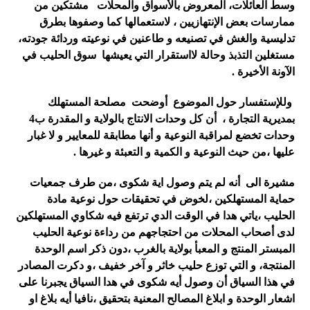
وسط العائلات، المعروض بالأسواق والمحلات مشتكين من
ممارسات بعض الإنتهازيين ، لاستعمالها كما وصفوها بطرق
تدليسية والغش في تصنيعه و طاعنين في نوعيته وردائة جودته،
مستغلين التذبذ وحالة لااستقرار التي يعيشها سوق الحليب في
الآونة الأخيرة .
وللإستفسار حول الموضوع أوضحت
مصلحة المستهلك
بمديرية التجارة ، أن كل وحدات الانتاج بالولاية و المقدرة ب4
وحدات تخضع لمراقبة النوعية و أنها مطابقة للمعايير و لا غبار
عليها ،من حيث النوعية و الكمية و التعبئة و غيرها .
مشيرة الى أنه لم يتم وصول اية شكوى ،من طرف جمعيات
حماية المستهلكين ،لخوض في تحقيقات حول نوعية مادة
الحليب ،ياتي هدا في الوقت الدي ترتفع فيه شكاوي المستهلكين
لدى أصحاب المحلات من احتجاجهم من رداءة نوعية الحليب
المبستر المنتج و المعبأ بولاية بالغرب ،دون ذكر اسم الوحدة
المنتجة، و التي توزع حليب خاثر و آخر خفيف ،و دكرت المصادر
في هذا السياق أن وصول أيه شكوى في هدا السياق يجبرنا على
اشعار الوحدة و ابلاغ المصالح المعنية بتحقيق ،نافيا أيه بلاغ او