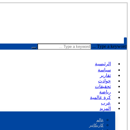
Type a keyword ...
الرئيسية
سياسة
تقارير
حوادث
تحقيقات
رياضة
كرة عالمية
عرب
المزيد
عالم
كاريكاتير