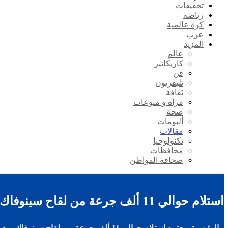
تحقيقات
رياضة
كرة عالمية
عرب
المزيد
عالم
كاريكاتير
فن
تليفزيون
ثقافة
مرأة و منوعات
صحة
ألبومات
مقالات
تكنولوجيا
محافظات
صحافة المواطن
استلام حوالي 11 ألف جرعة من لقاح سينوفاك بوهران