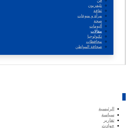
فن
تليفزيون
ثقافة
مرأة و منوعات
صحة
ألبومات
مقالات
تكنولوجيا
محافظات
صحافة المواطن
الرئيسية
سياسة
تقارير
حوادث