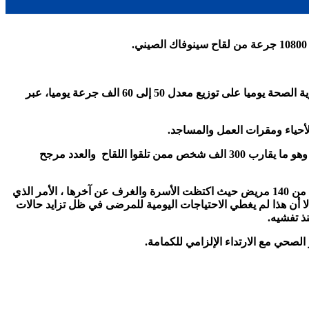
للوطني، أن عملية التلقيح عرفت مؤخرا تجاوبا كبيرا من قبل المواطنين حيث يتم تلقيح معدل 5000 إلى 7000 مواطن يوميا، حيث تعمل مديرية الصحة يوميا على توزيع معدل 50 إلى 60 الف جرعة يوميا، عبر
.
واضاف إلى أن عدد المواطنين الذين تلقوا اللقاح منذ انطلاق عملية التلقيح خلال شهر فيفري المنصرم ، الى يومنا هذا قد بلغ 272.657 مواطن. وهو ما يقارب 300 الف شخص ممن تلقوا اللقاح والعدد مرجح
وعن الوضعية الوبائية بالولاية فقد كشف أخصائي بالأمراض المعدية بمستشفى النجمة أن هناك ارتفاع في عدد الإصابات أين يتواجد حاليا ازيد من 140 مريض حيث اكتظت الأسرة والغرف عن آخرها ، الأمر الذي
أن هذا لم يغطي الاحتياجات اليومية للمرضى في ظل تزايد حالات
نذ تفشيه
.
لصحي مع الارتداء الإلزامي للكمامة.