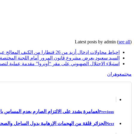
Latest posts by admin
(
see all
)
إحباط محاولات إدخال أزيد من 26 قنطارا من الكيف المعالج عبر الحدود مع المغرب خلال أسبوع
السيد سعيود يعرض مشروع قانون المرور أمام اللجنة المختصة
استيلاء الاحتلال الصهيوني على مقر “أونروا” مقدمة عملية لتصف
مجتمع
وهران
لعمامرة يشدد على الالتزام الصارم بعدم المساس بال
Previous
الجزائر قلقة من الهجمات الإرهابية بدول الساحل والصحر
Next