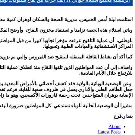
الرئيسية
مجتمع
استلام حوالي 11 ألف جرعة من لقاح سينوفاك بوهران
استلمت ليلة أمس الخميس، مديرية الصحة والسكان لوهران كمية معتبرة من لقاح المضا
وياتي استلام هذه الحصة تزامنا و استنفاذ مخزون اللقاح، وأوضح المك
المراكز الاستشفائية والعيادات الطبية وتحويلها
.
كما أكد أن نشاط القافلة المتنقلة للتلقيح ضد الفيروس والتي تم تزويدها ب80 الف جرعة ساهمت بكثير في رفع عدد الملقحين والتي كانت بالأحياء ومقرات العم
للارتفاع خلال الأيام القادمة
.
جعل الطاقم الطبي والاداري يعمل في ظروف صعبة للغاية، فرغم تفعي
الإصابة بوهران المتواجدين تحت رحمة قارورات الأكسجين، وهو ما زاد
مشيرا أن الوضعية الحالية للوباء تستدعي كل المواطنين ضرورة اليقظة 
بقدار.فرح
About
Latest Posts