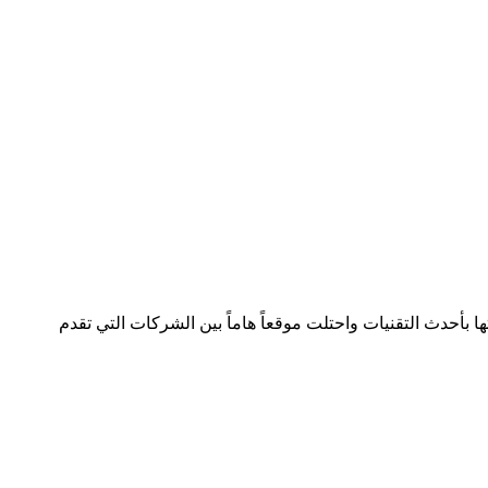
لصناعة بسجل تجاري رقم 392254 متواجدة في دولتين وتعمل في هذا المجال منذ 2005 وقدمت خدماتها بأحدث التقنيات واحتلت موقعاً هاماً بين الشركات التي تقدم