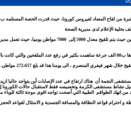
د لفيروس كورونا، حيث قدرت الحصة المستلمه ب 10800 جرعة من لقاح سينوفاك الصيني.
لف بخلية الإعلام لدى مديرية الصحة
ل والمساجد
ل نشاط مستشفى الكرمة وتخصيصه فقط لاستقبال حالات الكورونا إلا 
 من انهك الطواقم الطبية التي أضحت تواجه اقوى موجة ثالثة للوباء م
و احترام قواعد النظافة والمسافة الجسدية و الامتثال لقواعد الحجر ا