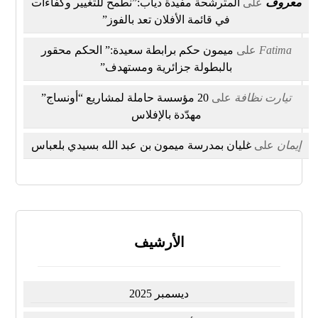
معروف
على
المترشحة مفيدة دياب:”نطمح للتغيير وكفاءات
في قائمة الأفلان تعد بالفوز”
Fatima
على
ميمون حكم برابطة سعيدة:” الحكم محقور
بالبطولة جزائرية ومستهدف”
تيارت نظافة
على
20 مؤسسة حاملة لمشاريع “أونساج”
مهدّدة بالإفلاس
إيمان
على
غليان بمدرسة ميمون بن عبد الله بسيدي بلعباس
الأرشيف
ديسمبر 2025