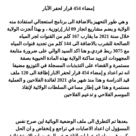
إمضاء 454 قرار لحفر الآبار
و هي طور التحهيز
.
بالاضافة الى برنامج استعجالي استفادة منه
الولاية و يضم مشاريع انجاز 09 ابار إرتوزية ، و بهذا أنجزت الولاية
خلال سنة 2021 ما يقارب 167 كلم من القنوات لجر المياه
الصالحة للشرب بالاضافة الى 144 كلم من تجديد قنوات المياه
مع 3075 ربط فردي
.
و هنا اكد السيد الوالي على ضرورة متابعة
المجهودات لتزويد ساكنة الولاية بهذه المادة الحيوية بصفة
مستمرة و القضاء على التذبذبات المسجلة في التوزيع مضيفا
انه تم اعداد و إمضاء 454 قرار لحفر الابار إظافة الى 120 ملف
قيد الدراسة و هذا منذ شهر ماي
2021
لفائدة الفلاحين و العملية
مستمرة و هذا في إطار مساعي السلطات الولائية لإنقاذ
الموسم الفلاحي و تدعيم الفلاحين
.
بعدها تم التطرق الى ملف الوضعية الوبائية اين صرح نفس
المسؤول ان اعداد الاصابات في تراجع و إنخفاض و ان الحل
يكمن في مواصلة عمليات التلقيح عبر المؤسسات الاستشفائية