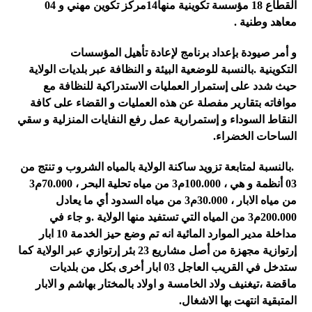
القطاع 18 مؤسسة تكوينية منها14مركز تكوين مهني و 04
معاهد وطنية
.
و أمر صيودة بإعداد برنامج لإعادة تأهيل المؤسسات
التكوينية
.
بالنسبة للوضعية البيئة و النظافة عبر بلديات الولاية
حيث شدد على إستمرار العمليات الاستدراكية للنظافة مع
موافاته بتقارير مفصلة عن هذه العمليات و القضاء على كافة
النقاط السوداء و إستمرارية عمل رفع النفايات المنزلية و سقي
الساحات الخضراء.
.
بالنسبة لمتابعة تزويد ساكنة الولاية بالمياه الشروب و تنتج من
03 أنظمة و هي ، 100.000م3 من مياه تحلية البحر ، 70.000م3
من مياه الابار ، 30.000م3 من مياه السدود أي ما يعادل
200.000م3 من المياه التي تستفيد منها الولاية
.
و جاء في
مداخلة مدير الموارد المائية انه تم وضع حيز الخدمة 10 ابار
إرتوازية مجهزة من أصل مشاريع 23 بئر إرتوازي عبر الولاية كما
ستدخل في القريب العاجل 03 ابار أخرى بكل من بلديات
ماقضة ،تيغنيف ولاد الخامسة و اولاد بالمختار بهاشم و الابار
المتبقية انتهت بها الاشغال.