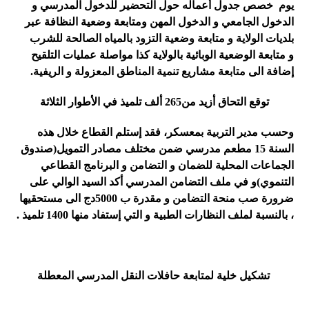
يوم خصص جدول أعماله حول التحضير للدخول المدرسي و
الدخول الجامعي و الدخول المهن ومتابعة وضعية النظافة عبر
بلديات الولاية و
متابعة وضعية التزود بالمياه الصالحة للشرب
و
متابعة الوضعية الوبائية بالولاية كذا مواصلة عمليات التلقيح
إضافة الى
متابعة مشاريع تنمية المناطق المعزولة و الريفية.
توقع التحاق أزيد من265 ألف تلميذ في الأطوار الثلاثة
وحسب مدير التربية بمعسكر، فقد
إستلم القطاع خلال هذه
السنة 15 مطعم مدرسي ضمن مختلف مصادر التمويل(صندوق
الجماعات المحلية للضمان و التضامن و البرنامج القطاعي
التنموي
)
و في ملف التضامن المدرسي أكد السيد الوالي على
ضرورة صب منحة التضامن و مقدرة ب 5000دج الى مستحقيها
، بالنسبة لملف النظارات الطبية و التي إستفاد منها 1400 تلميذ .
تشكيل خلية لمتابعة حافلات النقل المدرسي المعطلة