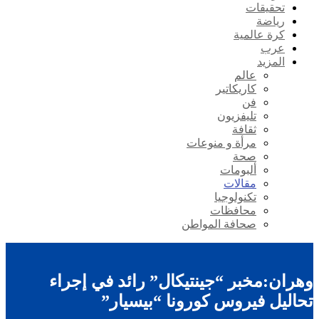
تحقيقات
رياضة
كرة عالمية
عرب
المزيد
عالم
كاريكاتير
فن
تليفزيون
ثقافة
مرأة و منوعات
صحة
ألبومات
مقالات
تكنولوجيا
محافظات
صحافة المواطن
وهران:مخبر “جينتيكال” رائد في إجراء
تحاليل فيروس كورونا “بيسيار”