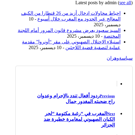
Latest posts by admin
(
see all
)
إحباط محاولات إدخال أزيد من 26 قنطارا من الكيف
المعالج عبر الحدود مع المغرب خلال أسبوع
- 10
ديسمبر، 2025
السيد سعيود يعرض مشروع قانون المرور أمام اللجنة
المختصة
- 10 ديسمبر، 2025
استيلاء الاحتلال الصهيوني على مقر “أونروا” مقدمة
عملية لتصفية قضية اللاجئين
- 10 ديسمبر، 2025
سياسة
وهران
ردود أفعال تندد بالإجرام وعدوان
Previous
راح ضحيته المغدور جمال
المغرب في “رغبة مكتومة “لجر
Next
الكيان الصهيوني لمغامرة خطيرة ضد
الجزائر