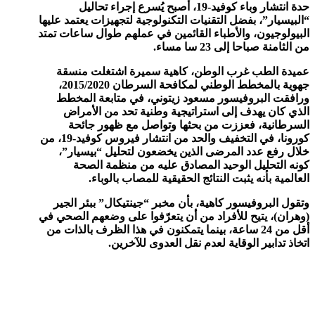
حدة انتشار وباء كوفيد-19، أصبح يُسرع إجراء تحاليل
“البيسيار”، بفضل التقنيات التكنولوجية لتجهيزات يعتمد عليها
البيولوجيون، والأطباء القائمين في عملهم طوال ساعات تمتد
من الثامنة صباحا إلى 23 سا مساء.
عميدة الطب غرب الوطن، كاهية سميرة اشتغلت منسقة
جهوية بالمخطط الوطني لمكافحة السرطان 2015/2020،
ورافقت البروفيسور مسعود زيتوني، في متابعة المخطط
الذي كان يهدف إلى استراتيجية وطنية تحد من الأمراض
السرطانية، فعززت من بحثها وتواصل مع ظهور جائحة
كورونا، في التخفيف والحد من انتشار فيروس كوفيد-19، من
خلال رفع عدد المرضى الذين يخضعون لتحليل “بيسيار”،
كونه التحليل الوحيد المصادق عليه من منظمة الصحة
العالمية بأنه يثبت النتائج الحقيقية للمصاب بالوباء.
وتقول البروفيسور كاهية، بأن مخبر “جينتيكال” ببئر الجير
(وهران)، يتيح للأفراد من أن يتعرّفوا على وضعهم الصحي في
أقل من 24 ساعة، بينما يتمكنون في هذا الظرف بالذات من
اتخاذ تدابير الوقاية لعدم نقل العدوى للآخرين.