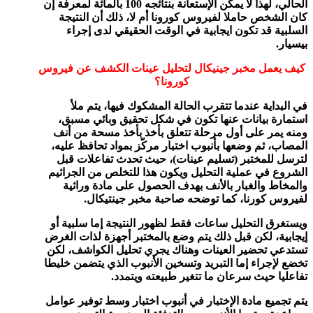
الحالي، لهذا لا يمكن الإستعانة بنتائجه 100 بالمائة لمعرفة إن
كان الشخص حاملا لفيروس كورونا أم لا، ذلك أن النتيجة
السلبية قد تكون ايجابية في الوقت الحقيقي لدى إجراء
بيسيار.
كيف يعمل مخبر جينيكال لتحليل عينات الكشف عن فيروس
كورونا؟
في البداية عندما تتقرب الحالة المشكوك فيها، يتم ملأ
استمارة بيانات عنها تكون في شكل تحقيق وبائي مسبق،
ومنه يمر على أول مرحلة تتعلق بأخذ بأخذ مسحة من أنف
المصاب، ثم وضعها بأنبوب اختبار مركّز بمواد تحافظ عليه،
لترسل للمختبر (تسليم عينات)، حيث تحدث تفاعلات قبل
الشروع في عملية التحليل ويكون هذا للتخلص من الجراثيم
والمخاط والغبار بالأنف بهدف الحصول على مادة وراثية
لفيروس كورنا، كما توضحه صاحبة مخبر جينتيكال.
ويستغرق التحليل ساعات فقط لظهور النتيجة إما سلبية أو
إيجابية، لكن قبل ذلك يتم وضع بالمختبر أجهزة لذات الغرض
تستدعي تحضير العينات وهناك يجري تحليل الكواشف، لكن
تخضع لإجراء إما التبريد وتسخين الأنبوب الذي يتضمن خليطا
تفاعليا حيث سرعان ما تتغير طبيعته ويتمدد.
يتم تجميع مادة الإختبار في أنبوب اختبار وسط توفير عوامل