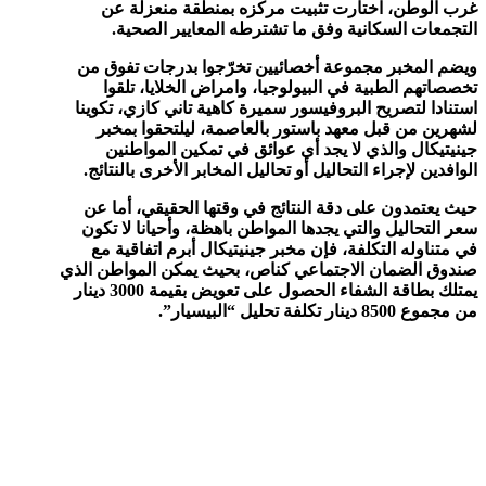
غرب الوطن، اختارت تثبيت مركزه بمنطقة منعزلة عن
التجمعات السكانية وفق ما تشترطه المعايير الصحية.
ويضم المخبر مجموعة أخصائيين تخرّجوا بدرجات تفوق من
تخصصاتهم الطبية في البيولوجيا، وامراض الخلايا، تلقوا
استنادا لتصريح البروفيسور سميرة كاهية تاني كازي، تكوينا
لشهرين من قبل معهد باستور بالعاصمة، ليلتحقوا بمخبر
جينيتيكال والذي لا يجد أي عوائق في تمكين المواطنين
الوافدين لإجراء التحاليل أو تحاليل المخابر الأخرى بالنتائج.
حيث يعتمدون على دقة النتائج في وقتها الحقيقي، أما عن
سعر التحاليل والتي يجدها المواطن باهظة، وأحيانا لا تكون
في متناوله التكلفة، فإن مخبر جينيتيكال أبرم اتفاقية مع
صندوق الضمان الاجتماعي كناص، بحيث يمكن المواطن الذي
يمتلك بطاقة الشفاء الحصول على تعويض بقيمة 3000 دينار
من مجموع 8500 دينار تكلفة تحليل “البيسيار”.