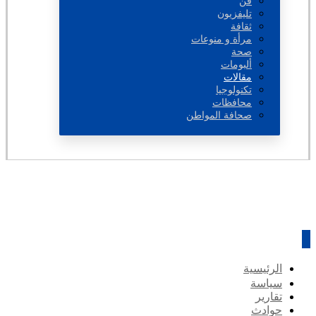
فن
تليفزيون
ثقافة
مرأة و منوعات
صحة
ألبومات
مقالات
تكنولوجيا
محافظات
صحافة المواطن
الرئيسية
سياسة
تقارير
حوادث