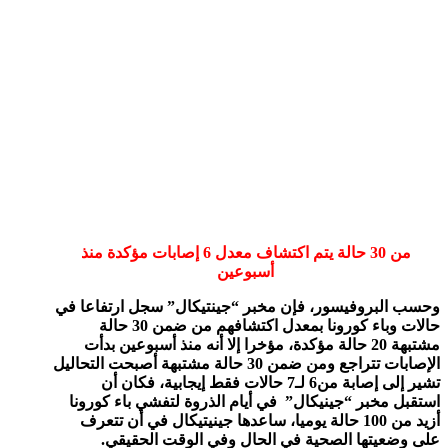
من 30 حالة يتم اكتشاف معدل 6 إصابات مؤكدة منذ
أسبوعين
وحسب البروفيسور، فإن مخبر “جينتيكال” سجل ارتفاعا في
حالات وباء كورونا بمعدل اكتشافهم من ضمن 30 حالة
مشتبهة 20 حالة مؤكدة، مؤخرا إلا أنه منذ أسبوعين بدأت
الإصابات تتراجع ومن ضمن 30 حالة مشتبهة أصبحت التحاليل
تشير إلى إصابة من6 لـ7 حالات فقط إيجابية، فكان أن
استقبل مخبر “جينيكال” في أيام الذروة لتفشي باء كورونا
أزيد من 100 حالة يوميا، ساعدها جينيتيكال في أن تتعرف
على وضعيتها الصحية في الحال وفي الوقت الحقيقي.