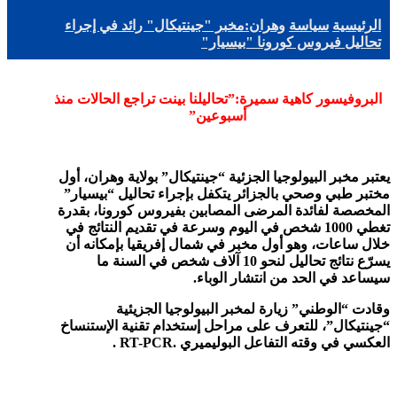
الرئيسية
سياسة
وهران:مخبر "جينتيكال" رائد في إجراء
تحاليل فيروس كورونا "بيسيار"
البروفيسور كاهية سميرة:”تحاليلنا بينت تراجع الحالات منذ
أسبوعين”
يعتبر مخبر البيولوجيا الجزئية “جينتيكال” بولاية وهران، أول
مختبر طبي وصحي بالجزائر يتكفل بإجراء تحاليل “بيسيار”
المخصصة لفائدة المرضى المصابين بفيروس كورونا، بقدرة
تغطي 1000 شخص في اليوم وسرعة في تقديم النتائج في
خلال ساعات، وهو أول مخبر في شمال إفريقيا بإمكانه أن
يسرّع نتائج تحاليل لنحو 10 آلاف شخص في السنة ما
سيساعد في الحد من انتشار الوباء.
وقادت “الوطني” زيارة لمخبر البيولوجيا الجزيئية
“جينتيكال”، للتعرف على مراحل إستخدام تقنية الإستنساخ
العكسي في وقته التفاعل البوليميري
.
RT-PCR
.