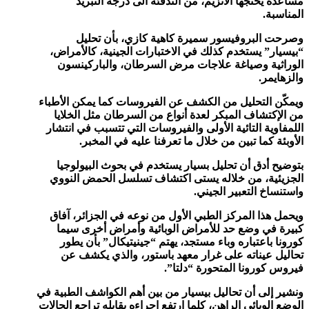
مساعدة يحتجها الأنزيم، من التدفئة الى درجة التبريد
المناسبة.
وصرحت البروفيسور سميرة كاهية كازي، بأن تحليل
“بيسيار” يستخدم كذلك في الاختبارات الجينية، كالأمراض،
الوراثية وصياغة علاجات مرض السرطان، والباركينسون
والزهايمر.
ويمكّن التحليل من الكشف عن الفيروسات كما يمكن الأطباء
من الإكتشاف المبكر لعدة أنواع من السرطان مثل الخلايا
اللمفاوية التائية الأولى والفيروسات التي تتسبب في انتشار
الأوبئة كما تبين من خلال ما تعرفنا عليه في المخبر.
بتوضيح أدق أن تحليل بسيار يستخدم في بحوث البيولوجيا
الجزيئية، من خلاله يستى اكتشاف تسلسل الحمض النووي
واستنساخ التعبير الجيني.
ويحمل هذا المركز الطبي الأول من نوعه في الجزائر، آفاق
كبيرة في وضع حد للأمراض الوبائية وأمراض أخرى سيما
كورونا باعتباره وباء مستجد، يهتم “جينيتيكال” بأن يطور
تحاليل عيناته على غرار معهد باستور، والذي يكشف عن
فيروس كورونا المتحورة “دلتا”.
ونشير إلى أن تحاليل بيسيار من بين أهم الكواشف الطبية في
الوضع الوبائي الراهن، كلما ارتفع اجراءه يقابله تراجع الحالات