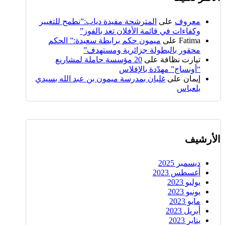
معروف
على
المترشحة مفيدة دياب:”نطمح للتغيير
وكفاءات في قائمة الأفلان تعد بالفوز”
Fatima
على
ميمون حكم برابطة سعيدة:” الحكم
محقور بالبطولة جزائرية ومستهدف”
تيارت نظافة
على
20 مؤسسة حاملة لمشاريع
“أونساج” مهدّدة بالإفلاس
إيمان
على
غليان بمدرسة ميمون بن عبد الله بسيدي
بلعباس
الأرشيف
ديسمبر 2025
أغسطس 2023
يوليو 2023
يونيو 2023
مايو 2023
أبريل 2023
يناير 2023