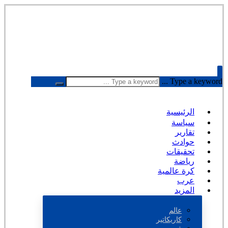
Type a keyword ...
الرئيسية
سياسة
تقارير
حوادث
تحقيقات
رياضة
كرة عالمية
عرب
المزيد
عالم
كاريكاتير