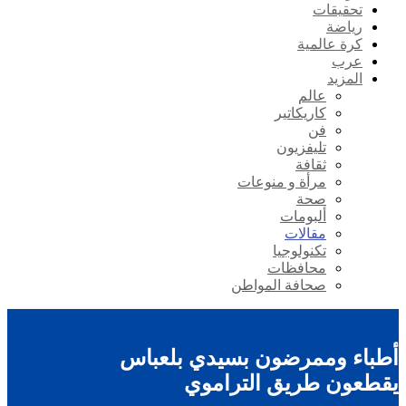
تحقيقات
رياضة
كرة عالمية
عرب
المزيد
عالم
كاريكاتير
فن
تليفزيون
ثقافة
مرأة و منوعات
صحة
ألبومات
مقالات
تكنولوجيا
محافظات
صحافة المواطن
أطباء وممرضون بسيدي بلعباس
يقطعون طريق التراموي