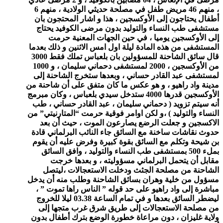
، منهم 46 مريض طفل في مصلحة حديثي الولادية ، منهم 6
أطفال يحتاجون إلى الأوكسجين ، هذا و اشار المحتجون بان
مستشفى طب النساء والتوليد بدون مرضى الكوفيد يحتاج
إلى الأوكسجين يوميا ، في حين الجهات المعنية حرمت
المستشفى من هذه المادة ليلة اول امس الاثنين و ذلك بعدما
قال سائق الشاحنة للمسؤولين بان بلعباس تملك فقط 3000
من الأوكسجين ، 2000 لمستشفى دحماني سليمان ، و 1000
لمستشفى عبد القادر حساني ، وبعدها ستخرج الشاحنة إلى
مدينة واد راهيو ، و هو عكس ما كان متفق على أن شاحنة من
الأوكسجين قدرها 4000 ستدخل سيدي بلعباس ، وكان مبرمج
أنه سيتم تزويد ( دحماني سليمان ، عبد القادر حساني ، طب
النساء والتوليد ) ،و لكن اوامر فوقية حرمت “المتارنيتي” من
الاكسجين و جعلت الرضع يصارعون الموت ، حيث أن بعد
حدوث نقاشات ساخنة مع السائق جاء النائب البرلماني قادة
بن شيحة وتكلم مع السائق بقوة كبيرة وفرض عليه أن يقوم
بملء 500 بمستشفى طب النساء والتوليد ، وافق السائق
مقابل أن يتحمل البرلماني مسؤوليته ، و بعدها خرجت
الشاحنة من مصلحة الجثث ودخلت الاستعجالات ،ليتصل
مسؤول من خلية وهران بسائق الشاحنة وطلب منه أن يدخل
مباشرة إلى واد راهيو على حد قوله ” الناس راها تموت ” ،
ليضطر السائق بعدها و في تمام الساعة 03.38 ليلا للخروج
من مصلحة الاستعجالات إلى طريق شرق غرب متجها إلى
ولاية غليزان ، دون مراعاة خطورة الوضع بترك أطفال بدون