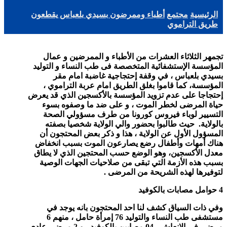
الرئيسية
مجتمع
أطباء وممرضون بسيدي بلعباس يقطعون
طريق التراموي
تجمهر الثلاثاء العشرات من الأطباء و الممرضين و عمال
المؤسسة الإستشفائية المتخصصة فى طب النساء و التوليد
بسيدي بلعباس ، في وقفة إحتجاجية غاضبة امام مقر
المؤسسة، كما قاموا بغلق الطريق امام عربة التراموي ،
إحتجاجا على عدم تزويد المؤسسة بالأكسجين الذي قد يعرض
حياة المرضى لخطر الموت ، و على ضد ما وصفوه بسوء
التسيير لوباء فيروس كورونا من طرف مسؤولي الصحة
بالولاية. حيث طالبوا بحضور والي الولاية شخصيا بصفته
المسؤول الأول عن الولاية ، هذا و ذكر بعض المحتجون أن
هناك أمهات وأطفال رضع يصارعون الموت بسبب انخفاض
معدل الأكسجين، وهو الوضع حسب المحتجين الذي لا يطاق
بسبب هذه الأزمة التي تبقى من صلاحيات الجهات الوصية
لتوفيرها لهذه الشريحة من المرضى
.
4 حوامل مصابات بالكوفيد
وفي ذات السياق كشف لنا احد المحتجون بانه يوجد في
مستشفى طب النساء والتوليد 76 إمرأة حامل ، منهم 6
مرضى في الإنعاش ، 04 مصابين بالكوفيد ، و 2 مرضى عادي