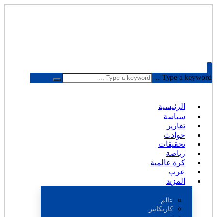
Type a keyword ...
الرئيسية
سياسة
تقارير
حوادث
تحقيقات
رياضة
كرة عالمية
عرب
المزيد
عالم
كاريكاتير