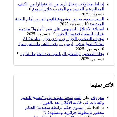
إحباط محاولات إدخال أزيد من 26 قنطارا من الكيف
المعالج عبر الحدود مع المغرب خلال أسبوع
10
ديسمبر، 2025
السيد سعيود يعرض مشروع قانون المرور أمام اللجنة
المختصة
10 ديسمبر، 2025
استيلاء الاحتلال الصهيوني على مقر “أونروا” مقدمة
عملية لتصفية قضية اللاجئين
10 ديسمبر، 2025
توقيف الصحفي الجزائري مهدي غزار بقناة AL24
News الدولية في باريس من قبل الشرطة الفرنسية
10 ديسمبر، 2025
وفاة الصحفي والمعلق الرياضي عبد الحفيظ شايب
9
ديسمبر، 2025
الأكثر تعليقا
معروف
على
المترشحة مفيدة دياب:”نطمح للتغيير
وكفاءات في قائمة الأفلان تعد بالفوز”
Fatima
على
ميمون حكم برابطة سعيدة:” الحكم
محقور بالبطولة جزائرية ومستهدف”