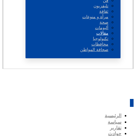
فن
تليفزيون
ثقافة
مرأة و منوعات
صحة
ألبومات
مقالات
تكنولوجيا
محافظات
صحافة المواطن
الرئيسية
سياسة
تقارير
حوادث