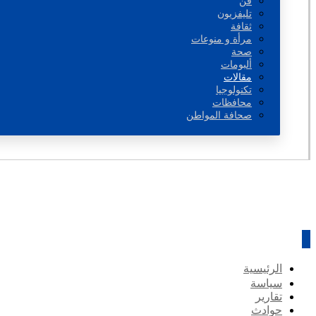
فن
تليفزيون
ثقافة
مرأة و منوعات
صحة
ألبومات
مقالات
تكنولوجيا
محافظات
صحافة المواطن
الرئيسية
سياسة
تقارير
حوادث