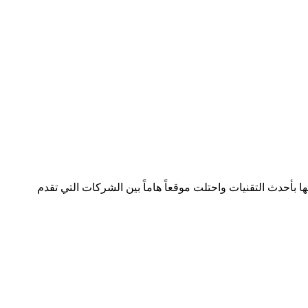
لصناعة بسجل تجاري رقم 392254 متواجدة في دولتين وتعمل في هذا المجال منذ 2005 وقدمت خدماتها بأحدث التقنيات واحتلت موقعاً هاماً بين الشركات التي تقدم