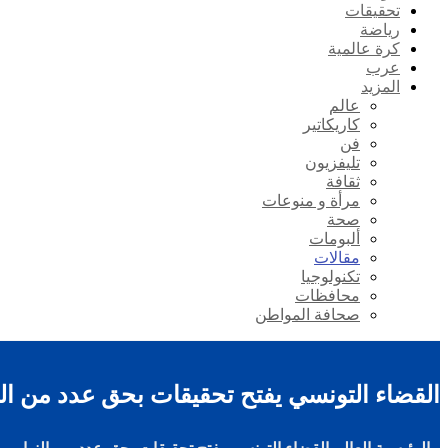
تحقيقات
رياضة
كرة عالمية
عرب
المزيد
عالم
كاريكاتير
فن
تليفزيون
ثقافة
مرأة و منوعات
صحة
ألبومات
مقالات
تكنولوجيا
محافظات
صحافة المواطن
القضاء التونسي يفتح تحقيقات بحق عدد من ال