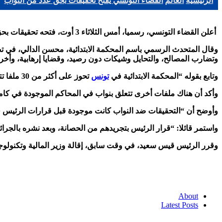
الرئيسية
العالم
القضاء التونسي يفتح تحقيقات بحق عدد من النواب
أعلن القضاء التونسي، رسميا، أمس الثلاثاء 3 أوت، فتحه تحقيقات بحق عدد من النواب، في قضايا مختلفة مرتبطة بدعم الإرهاب، وأخرى بفساد مالي واستغلال نفوذ
وقال المتحدث الرسمي باسم المحكمة الابتدائية، محسن الدالي، في تص
وتضارب المصالح، والتحايل وشيكات دون رصيد، وقضايا إرهابية، وأخر
وتابع بقوله “المحكمة الابتدائية في
تونس
تحوز على أكثر من 30 ملفا تتعلق بـ4 نواب”، لافتا إلى أن عدد النواب الملاحقين قضائياً أكبر بكثير مما هو متوقع.
وأكد أن هناك ملفات أخرى تتعلق بنواب في المحاكم الموجودة في كامل
وأوضح أن “التحقيقات ضد النواب كانت موجودة قبل قرارات الرئيس قيس سعّد يوم 25 جويلية الماضي، غير أن تمسك النواب بالحصانة كان عائقا
واستمر قائلا: “قرار الرئيس بتجريدهم من الحصانة، وبعد نشره بالجرا
وقرر الرئيس قيس سعيد، في وقت سابق، إقالة وزير المالية وتكنولوجي
About
Latest Posts