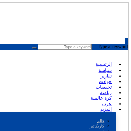
Type a keyword ...
الرئيسية
سياسة
تقارير
حوادث
تحقيقات
رياضة
كرة عالمية
عرب
المزيد
عالم
كاريكاتير