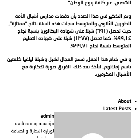
الشعبي، عبر كافة ربوع الوطن
“.
وتم التذكير في هذا الصدد بأن دفعات مدارس أشبال الأمة
للطورين الثانوي والمتوسط سجلت هذه السنة نتائج “ممتازة”,
حيث تحصل (٦٩١) شبلا على شهادة البكالوريا بنسبة نجاح
٩٩,١٤%، كما تحصل (١٣٧٧) شبلا على شهادة التعليم
المتوسط بنسبة نجاح ٩٩,٧١
%.
و في ختام هذا الحفل, فسح المجال لشبل وشبلة ليلقيا كلمتين
باسم زملائهم, ليأخذ بعد ذلك الفريق صورة تذكارية مع
الأشبال المكرمين
.
About
Latest Posts
admin
مؤسسة رسمية تابعه
لوزارة التجارة والصناعة
بسجل تجاري رقم