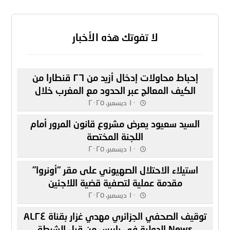
لا تفوتك هذه الأخبار
إحباط محاولات إدخال أزيد من ٢٦ قنطارا من
الكيف المعالج عبر الحدود مع المغرب خلال
أسبوع
١٠ ديسمبر، ٢٠٢٥
السيد سعيود يعرض مشروع قانون المرور أمام
اللجنة المختصة
١٠ ديسمبر، ٢٠٢٥
استيلاء الاحتلال الصهيوني على مقر “أونروا”
مقدمة عملية لتصفية قضية اللاجئين
١٠ ديسمبر، ٢٠٢٥
توقيف الصحفي الجزائري مهدي غزار بقناة AL٢٤
News الدولية في باريس من قبل الشرطة