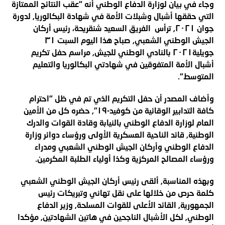
وجاء في بيان لوزارة الدفاع الوطني أنه “عقب النتائج الممتازة
التي حققها أشبال وشبلات الأمة في شهادة البكالوريا, لدورة
جوان ٢٠٢١, ترأس الفريق السعيد شنقريحة، رئيس أركان
الجيش الوطني الشعبي, صباح هذا اليوم السبت ٣١
جويلية٢٠٢١ بالنادي الوطني للجيش, مراسم حفل تكريم
أشبال الأمة المتفوقين في شهادتي البكالوريا والتعليم
المتوسط
“.
وأضاف المصدر أن حفل التكريم الذي تم في ظل “احترام
كافة التدابير الوقائية من كوفيد-١٩”, حضره كل من الأمين
العام لوزارة الدفاع الوطني بالنيابة وقادة القوات والدرك
الوطنية, قائد الناحية العسكرية الأولى ورؤساء دوائر وزارة
الدفاع الوطني وأركان الجيش الوطني الشعبي ومدراء
ورؤساء المصالح المركزية وكذا أولياء الطلبة المكرمين
.
وبهذه المناسبة, ألقى رئيس أركان الجيش الوطني الشعبي
كلمة حرص من خلالها على نقل تهاني وتبريكات رئيس
الجمهورية, القائد الأعلى للقوات المسلحة, وزير الدفاع
الوطني, لكل الأشبال الناجحين في هاتين الشهادتين, مؤكدا