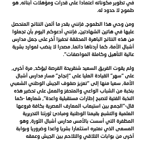
في تطوير مكوناته اعتمادا على قدرات ومؤهلات أبنائه, هو
طموح لا حدود له
.
ومن وحي هذا الطموح, فإنني بقدر ما أثمن النتائج المتحصل
عليها في هاتين الشهادتين, فإنني أدعوكم اليوم بأن تجعلوا
من هذه النتائج الباهرة المحققة تحفيزا آخر على جعل مدارس
أشبال الأمة، كما أردناها دائما, مصدرا لا ينضب لموارد بشرية
عالية التأهيل وكاملة المواصفات
“.
ولم يقوت الفريق السعيد شنقريحة الفرصة ليؤكد, مرة أخرى,
على “سهر” القيادة العليا على “إنجاح” مسار مدارس أشبال
الأمة, سعيا منها إلى “تعزيز صفوف الجيش الوطني الشعبي
بنخبة من الشباب الواعي والمتحفز والعمل على تحضير هذه
النخبة الفتية لتصبح إطارات مستقبلية واعدة”, شعارها -كما
قال-“الجمع بين استيعاب المعارف العصرية بكافة فروعها
العلمية والتشبع بقيمنا الوطنية ومبادئ ثورتنا التحريرية
المظفرة التي أسست بالأمس مدارس أشبال الثورة, وهو
المسعى الذي نعتبره استثمارا بشريا واعدا وضروريا وبوابة
أخرى من بوابات التلاقي والتلاحم بين الجيش وعمقه