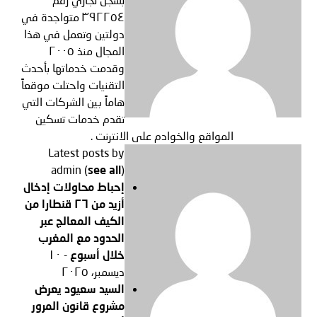
٣٩٢٢٥٤ متواجدة في
دولتين وتعمل في هذا
المجال منذ ٢٠٠٥
وقدمت خدماتها بأحدث
التقنيات واحتلت موقعاً
هاماً بين الشركات التي
تقدم خدمات تسكين
المواقع والخوادم على الانترنت .
Latest posts by
admin
(
see all
)
إحباط محاولات إدخال
أزيد من ٢٦ قنطارا من
الكيف المعالج عبر
الحدود مع المغرب
خلال أسبوع
- ١٠
ديسمبر، ٢٠٢٥
السيد سعيود يعرض
مشروع قانون المرور