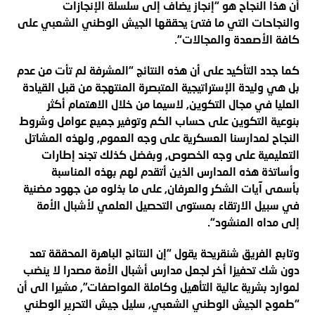
أن هذا النجاح هو “إنجاز يضاف إلى سلسلة الإنجازات
والنجاحات التي ما فتئ يحققها الجيش الوطني الشعبي على
كافة الأصعدة والمجالات
“.
كما جدد التأكيد على أن هذه النتائج “المشرفة لم تأت من عدم
بل هي وليدة الإستراتيجية المتبصرة المنتهجة من قبل القيادة
العليا في مجال التكوين, لاسيما من خلال الاهتمام أكثر
بنوعية التكوين على حساب الكم وتوفير جميع عوامل وشروط
النجاح لمدارسنا العسكرية على وجه العموم, ولهذه المشاتل
التعليمية على وجه الخصوص, وبفضل كذلك تجند إطارات
وأساتذة هذه المدارس الذين أتقدم لهم بهذه المناسبة
بأسمى آيات الشكر والعرفان, على ما بذلوه من جهود مضنية
في سبيل الارتقاء بمستوى التحصيل العلمي لأشبال الأمة
إلى مداه المنشود
“.
وتابع الفريق شنقريحة يقول “إن النتائج الباهرة المحققة تعد
دون شك تحفيزا أخر لجعل مدارس أشبال الأمة مصدرا لا ينضب
لموارد بشرية عالية التأهيل وكاملة المواصفات”, مشيرا الى أن
“طموح الجيش الوطني الشعبي, سليل جيش التحرير الوطني