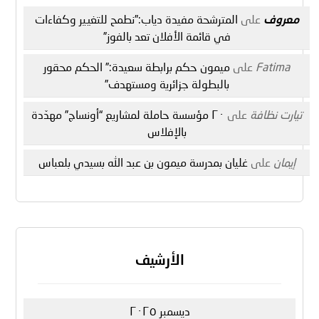
معروف
على
المترشحة مفيدة دياب:”نطمح للتغيير وكفاءات
في قائمة الأفلان تعد بالفوز”
Fatima
على
ميمون حكم برابطة سعيدة:” الحكم محقور
بالبطولة جزائرية ومستهدف”
تيارت نظافة
على
٢٠ مؤسسة حاملة لمشاريع “أونساج” مهدّدة
بالإفلاس
إيمان
على
غليان بمدرسة ميمون بن عبد الله بسيدي بلعباس
الأرشيف
ديسمبر ٢٠٢٥