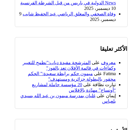
News الدولية في باريس من قبل الشرطة الفرنسية
10 ديسمبر، 2025
وفاة الصحفي والمعلق الرياضي عبد الحفيظ شايب
9
ديسمبر، 2025
الأكثر تعليقا
معروف
على
المترشحة مفيدة دياب:”نطمح للتغيير
وكفاءات في قائمة الأفلان تعد بالفوز”
Fatima
على
ميمون حكم برابطة سعيدة:” الحكم
محقور بالبطولة جزائرية ومستهدف”
تيارت نظافة
على
20 مؤسسة حاملة لمشاريع
“أونساج” مهدّدة بالإفلاس
إيمان
على
غليان بمدرسة ميمون بن عبد الله بسيدي
بلعباس