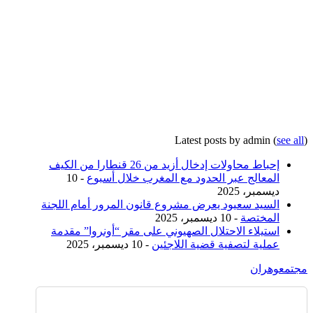
Latest posts by admin
(
see all
)
إحباط محاولات إدخال أزيد من 26 قنطارا من الكيف
المعالج عبر الحدود مع المغرب خلال أسبوع
- 10
ديسمبر، 2025
السيد سعيود يعرض مشروع قانون المرور أمام اللجنة
المختصة
- 10 ديسمبر، 2025
استيلاء الاحتلال الصهيوني على مقر “أونروا” مقدمة
عملية لتصفية قضية اللاجئين
- 10 ديسمبر، 2025
مجتمع
وهران