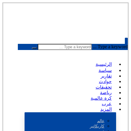
Type a keyword ...
الرئيسية
سياسة
تقارير
حوادث
تحقيقات
رياضة
كرة عالمية
عرب
المزيد
عالم
كاريكاتير