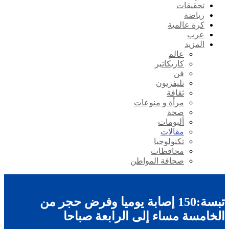
تحقيقات
رياضة
كرة عالمية
عرب
المزيد
عالم
كاريكاتير
فن
تليفزيون
ثقافة
مرأة و منوعات
صحة
ألبومات
مقالات
تكنولوجيا
محافظات
صحافة المواطن
تبسة:150 إصابة يوميا وفرض حجر من
الخامسة مساء إلى الرابعة صباحا