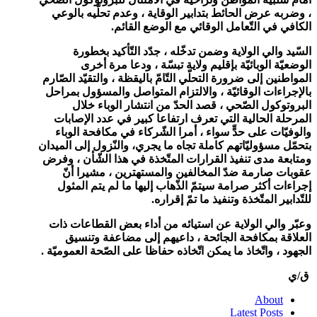
، وضربه عرض الحائط بتدابير الوقاية ، وعدم تحلّيه بالوعي
الكافي في التّعامل الوقائي مع الوضع القائم
.
السّيد والي الولاية وضمن تدخّله ، جدّد التّأكيد بخطورة
الوضعيّة الوبائيّة بإقليم ولاية تبسّة ، ودعا مرة أخرى
المواطنين إلى ضرورة التحلّي التّامّ باليقظة ، والتقيّد الصّارم
بالإجراءات الوقائيّة ، والالتزام المتواصل والمسؤول بمراحل
البروتوكول الصّحي ، قصد الحدّ من انتشار الوباء خلال
المرحلة الحالية التي تعرف ارتفاعا كبير في عدد الإصابات
والوفيّات على حدٍّ سواء ، أمرا الشّركاء في مكافحة الوباء
بتحمّل مسؤوليّاتهم كاملة تجاه ما يجري، والنّزول إلى الميدان
ومتابعة مدى تنفيذ القرارات المتّخذة في هذا الشّأن ، وفرض
عقوبات صارمة ضدّ المخالفين والمستهترين ، مشيرا أنّ
إجراءات أكثر صرامة سيتمّ الذّهاب إليها ما لم يتم المثول
للتّدابير المتّخذة وتنفيذ ما تمّ إقراره
.
وعبّر والي الولاية عن استيائه من أداء بعض القطاعات ذات
العلاقة بمكافحة الجائحة ، داعيهم إلى مضاعفة وتنسيق
الجهود ، واتّخاذ ما يمكن اتّخاذه حفاظا على الصّحة العموميّة
.
ق/ي
About
Latest Posts