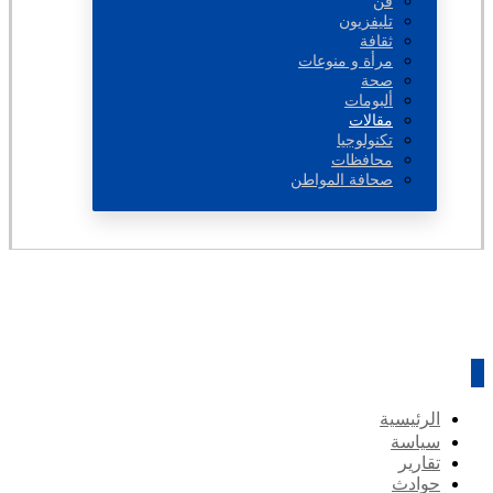
فن
تليفزيون
ثقافة
مرأة و منوعات
صحة
ألبومات
مقالات
تكنولوجيا
محافظات
صحافة المواطن
الرئيسية
سياسة
تقارير
حوادث