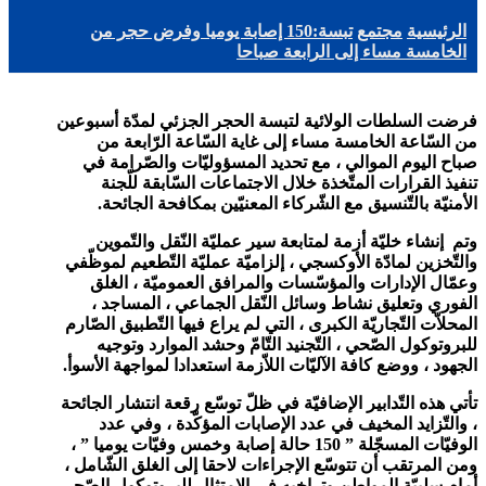
الرئيسية
مجتمع
تبسة:150 إصابة يوميا وفرض حجر من
الخامسة مساء إلى الرابعة صباحا
فرضت السلطات الولائية لتبسة الحجر الجزئي لمدّة أسبوعين
من السّاعة الخامسة مساء إلى غاية السّاعة الرّابعة من
صباح اليوم الموالي ، مع تحديد المسؤوليّات والصّرامة في
تنفيذ القرارات المتّخذة خلال الاجتماعات السّابقة للّجنة
الأمنيّة بالتّنسيق مع الشّركاء المعنيّين بمكافحة الجائحة.
وتم إنشاء خليّة أزمة لمتابعة سير عمليّة النّقل والتّموين
والتّخزين لمادّة الأوكسجي ، إلزاميّة عمليّة التّطعيم لموظّفي
وعمّال الإدارات والمؤسّسات والمرافق العموميّة ، الغلق
الفوري وتعليق نشاط وسائل النّقل الجماعي ، المساجد ،
المحلاّت التّجاريّة الكبرى ، التي لم يراع فيها التّطبيق الصّارم
للبروتوكول الصّحي ، التّجنيد التّامّ وحشد الموارد وتوجيه
الجهود ، ووضع كافة الآليّات اللاّزمة استعدادا لمواجهة الأسوأ
.
تأتي هذه التّدابير الإضافيّة في ظلّ توسّع رقعة انتشار الجائحة
، والتّزايد المخيف في عدد الإصابات المؤكّدة ، وفي عدد
الوفيّات المسجّلة ” 150 حالة إصابة وخمس وفيّات يوميا ” ،
ومن المرتقب أن تتوسّع الإجراءات لاحقا إلى الغلق الشّامل ،
أمام سلبيّة المواطن وتراخيه في الامتثال للبروتوكول الصّحي