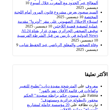
المعالج عبر الحدود مع المغرب خلال أسبوع
10
ديسمبر، 2025
السيد سعيود يعرض مشروع قانون المرور أمام اللجنة
المختصة
10 ديسمبر، 2025
استيلاء الاحتلال الصهيوني على مقر “أونروا” مقدمة
عملية لتصفية قضية اللاجئين
10 ديسمبر، 2025
توقيف الصحفي الجزائري مهدي غزار بقناة AL24
News الدولية في باريس من قبل الشرطة الفرنسية
10 ديسمبر، 2025
وفاة الصحفي والمعلق الرياضي عبد الحفيظ شايب
9
ديسمبر، 2025
الأكثر تعليقا
معروف
على
المترشحة مفيدة دياب:”نطمح للتغيير
وكفاءات في قائمة الأفلان تعد بالفوز”
Fatima
على
ميمون حكم برابطة سعيدة:” الحكم
محقور بالبطولة جزائرية ومستهدف”
تيارت نظافة
على
20 مؤسسة حاملة لمشاريع
“أونساج” مهدّدة بالإفلاس