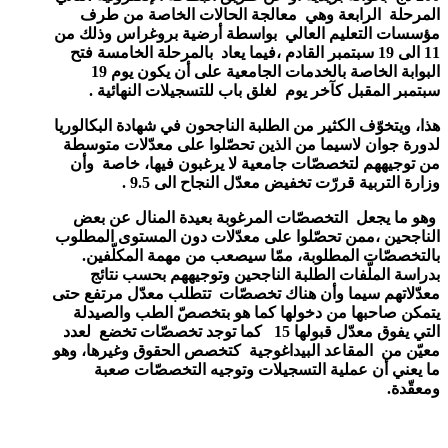
المرحلة الرابعة وهي معالجة الحالات الخاصة من طرف
مؤسسات التعليم العالي بواسطة أرضية بروغراس وذلك من
11 الى 19 سبتمبر القادم ،فيما يعاد بالمرحلة الخامسة فتح
البوابة الخاصة بالخدمات الجامعية على أن يكون يوم 19
سبتمبر المقبل كآخر يوم لغلق باب للتسجيلات النهائية .
هذا، ويتخوّف الكثير من الطلبة الناجحون في شهادة البكالوريا
لدورة جوان لاسيما من الذين تحصّلوا على معدّلات متوسطة
من توجيههم لتخصصّات جامعية لا يرغبون فيها، خاصة وأن
وزارة التربية قررّت تخفيض معدّل النجاح الى 9.5 .
وهو ما يجعل التخصصّات المرغوبة بعيدة المنال عن بعض
الناجحين ،ممن تحصّلوا على معدّلات دون المستوى المطلوب
بالتخصصّات المطلوبة، ممّا سيصعب من مهمة المكلّفين.
بدراسة الملّفات الطلبة الناجحين وتوجيههم بحسب نتائج
معدّلاتهم
سيما وأن هناك تخصصّات تتطلب معدّل مرتفع حتى
يتمكن صاحبها من دخولها كما هو بتخصصّ الطب والصيدلة
التي يفوق معدّل قبولها 15 كما توجد تخصصّات تخضع لعدد
معيّن من المقاعد البيداغوجية كتخصص الحقوق وغيرها، وهو
ما يعني أن عملية التسجيلات وتوجيه التخصصّات صعبة
ومعقّدة.