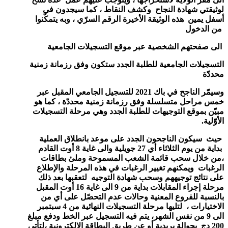
لوثيقتي شهادة النجاح وكشف النقاط ، كما سيجدون في
أسفل يمين هذه الوثيقة الأخيرة الرقم السرّي ، وبه يتمكّنوا
من الدخول
الى صفحتهم الشخصية عبر موقع التسجيلات الجامعية
التسجيلات الجامعية للطلبة الجدد ستكون وفق رزمانة زمنية
محددّة
وسيمّر الناجح في باك 2021 للتسجيل الجامعي المقبل عبر
خمس مراحل متسلسلة وفق رزمانة زمنية محددّة ، كما هو
مبيّن بموقع التوجيهات للطلبة الجدد وهي مرحلة التسجيلات
الأوّلية.
حيث سيكون الناجحون الجدد على موعد بانطلاق العملية
بداية من يوم الثلاثاء أي 27 جويلية والى غاية 8 أوت القادم
،من خلال سحب قائمة الشعب المسموحة وملئ بطاقات
الرغبات ويمكنهم تغيير الرغبات في هذه المرحلة والإطلاع
على نتائج توجيههم وسحب شهادة التوجيه لتعقبها بعد ذلك
مرحلة إجراء المقابلات بداية من 9 الى غاية 16 أوت المقبل
بالنسبة للفروع المعنية وحالات عدم التحصّل على أي من
الاختيارات ، لتليها مرحلة التسجيلات النهائية من 4 سبتمبر
الى 9 من نفس الشهر، يتم فيه التسجيل عبر الخط ودفع مبلغ
200 دج بحوالة بريدية أو عن طريق البطاقة الإلكترونية ،لتأتي