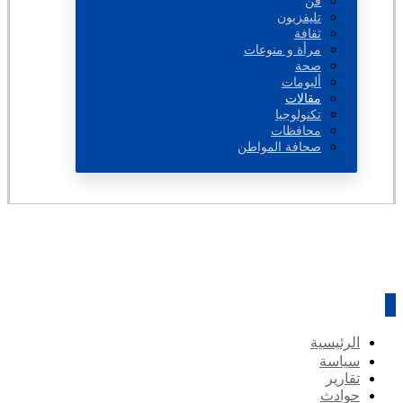
فن
تليفزيون
ثقافة
مرأة و منوعات
صحة
ألبومات
مقالات
تكنولوجيا
محافظات
صحافة المواطن
الرئيسية
سياسة
تقارير
حوادث