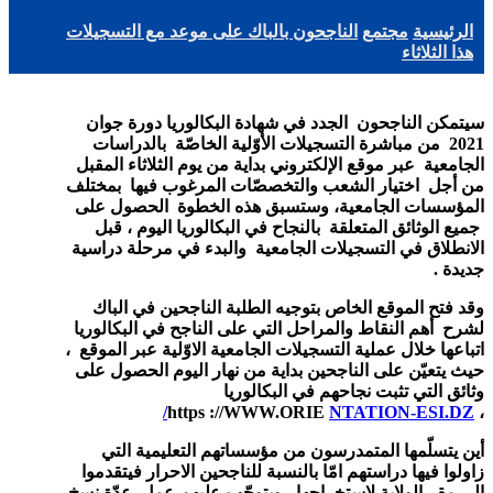
الرئيسية
مجتمع
الناجحون بالباك على موعد مع التسجيلات
هذا الثلاثاء
سيتمكن الناجحون الجدد في شهادة البكالوريا دورة جوان
2021 من مباشرة التسجيلات الأوّلية الخاصّة بالدراسات
الجامعية عبر موقع الإلكتروني بداية من يوم الثلاثاء المقبل
من أجل اختيار الشعب والتخصصّات المرغوب فيها بمختلف
المؤسسات الجامعية، وستسبق هذه الخطوة الحصول على
جميع الوثائق المتعلقة بالنجاح في البكالوريا اليوم ، قبل
الانطلاق في التسجيلات الجامعية والبدء في مرحلة دراسية
جديدة .
وقد فتح الموقع الخاص بتوجيه الطلبة الناجحين في الباك
لشرح أهم النقاط والمراحل التي على الناجح في البكالوريا
اتباعها خلال عملية التسجيلات الجامعية الاوّلية عبر الموقع
،
حيث يتعيّن على الناجحين بداية من نهار اليوم الحصول على
وثائق التي تثبت نجاحهم في البكالوريا
https ://WWW.ORIE
NTATION-ESI.DZ/
،
أين يتسلّمها المتمدرسون من مؤسساتهم التعليمية التي
زاولوا فيها دراستهم امّا بالنسبة للناجحين الاحرار فيتقدموا
الى مقر الولاية لاستخراجها ، ويتوجّب عليهم عمل عدّة نسخ