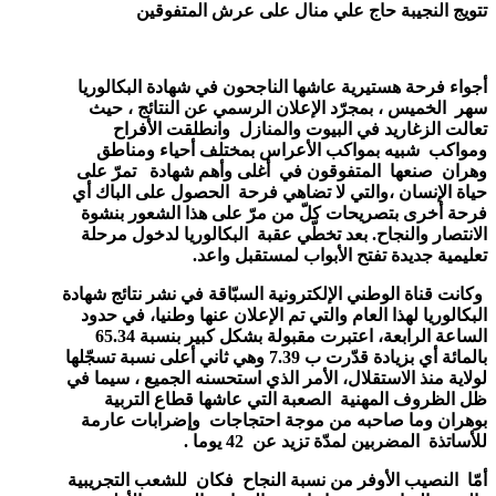
تتويج النجيبة حاج علي منال على عرش المتفوقين
أجواء فرحة هستيرية عاشها الناجحون في شهادة البكالوريا
سهر الخميس ، بمجرّد الإعلان الرسمي عن النتائج ، حيث
تعالت الزغاريد في البيوت والمنازل وانطلقت الأفراح
ومواكب شبيه بمواكب الأعراس بمختلف أحياء ومناطق
وهران صنعها المتفوقون في أغلى وأهم شهادة تمرّ على
حياة الإنسان ،والتي لا تضاهي فرحة الحصول على الباك أي
فرحة أخرى بتصريحات كلّ من مرّ على هذا الشعور بنشوة
الانتصار والنجاح. بعد تخطّي عقبة البكالوريا لدخول مرحلة
تعليمية جديدة تفتح الأبواب لمستقبل واعد.
وكانت قناة الوطني الإلكترونية السبّاقة في نشر نتائج شهادة
البكالوريا لهذا العام والتي تم الإعلان عنها وطنيا، في حدود
الساعة الرابعة، اعتبرت مقبولة بشكل كبير بنسبة 65.34
بالمائة أي بزيادة قدّرت ب 7.39 وهي ثاني أعلى نسبة تسجّلها
لولاية منذ الاستقلال، الأمر الذي استحسنه الجميع ، سيما في
ظل الظروف المهنية الصعبة التي عاشها قطاع التربية
بوهران وما صاحبه من موج
ة
احتجاجات وإضرابات عارمة
للأساتذة المضربين لمدّة تزيد عن 42 يوما .
أمّا النصيب الأوفر من نسبة النجاح فكان للشعب التجريبية