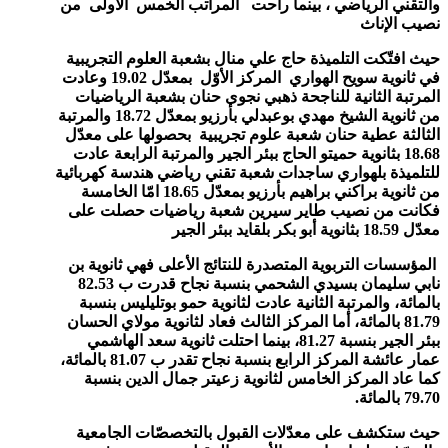
والتقني الرياضي ، بينما راحت المراتب الخمس الأولى من
نصيب الإناث
حيث افتّكت التلميذة حاج علي منال بشعبة العلوم التجريبية
في ثانوية سويح الهواري المركز الأوّل بمعدّل 19.02 وعادت
المرتبة الثانية للناجحة ذهبي نجوى حنان بشعبة الرياضيات
من ثانوية الشيخ مهدي بوعبدلي بأرزيو بمعدّل 18.72 والمرتبة
الثالثة عطية حنان شعبة علوم تجريبية بحصولها على معدّل
18.68 بثانوية حميتو الحاج ببئر الجير والمرتبة الرابعة عادت
للتلميذة بلهواري ساجدات شعبة تقني رياضي هندسة كهربائية
من ثانوية براكني براهيم بأرزيو بمعدّل 18.65 امّا الخامسة
فكانت من نصيب طاير سيرين شعبة رياضيات حصلت على
معدّل 18.59 بثانوية أبو بكر بلقايد ببئر الجير
المؤسسات التربوية المتصدرة للنتائج الأعلى فهي ثانوية بن
نابي سليمان بسيدي الشحمي بنسبة نجاح قدرت ب 82.53
بالمائة، والمرتبة الثانية عادت لثانوية حمو بوتليليس بنسبة
81.79 بالمائة، أما المركز الثالث فعاد لثانوية مولاي الحسان
ببئر الجير بنسبة 81.27، بينما احتلت ثانوية سعد الهاشمي
عمار عائشة المركز الرابع بنسبة نجاح تقدر ب 81.07 بالمائة،
كما عاد المركز الخامس لثانوية زعيتر جمال الدين بنسبة
79.70 بالمائة.
حيث ستكشف على معدّلات القبول بالتخصصّات الجامعية