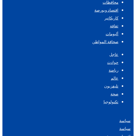
محافظات
اقتصاد وبورصة
كاريكاتير
ثقافة
ألبومات
صحافة المواطن
عاجل
حوادث
رياضة
عالم
تليفزيون
صحة
تكنولوجيا
سياسة
سياسة