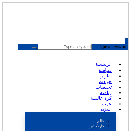
Type a keyword ...
الرئيسية
سياسة
تقارير
حوادث
تحقيقات
رياضة
كرة عالمية
عرب
المزيد
عالم
كاريكاتير