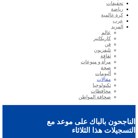
تحقيقات
رياضة
كرة عالمية
عرب
المزيد
عالم
كاريكاتير
فن
تليفزيون
ثقافة
مرأة و منوعات
صحة
ألبومات
مقالات
تكنولوجيا
محافظات
صحافة المواطن
الناجحون بالباك على موعد مع
التسجيلات هذا الثلاثاء