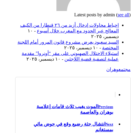
Latest posts by admin
(
see all
)
إحباط محاولات إدخال أزيد من ٢٦ قنطارا من الكيف
المعالج عبر الحدود مع المغرب خلال أسبوع
- ١٠
ديسمبر، ٢٠٢٥
السيد سعيود يعرض مشروع قانون المرور أمام اللجنة
المختصة
- ١٠ ديسمبر، ٢٠٢٥
استيلاء الاحتلال الصهيوني على مقر “أونروا” مقدمة
عملية لتصفية قضية اللاجئين
- ١٠ ديسمبر، ٢٠٢٥
مجتمع
وهران
الموت يغيب ثلاث قامات إعلامية
Previous
بوهران والعاصمة
انتشال جثة رضيع وقع في حوض مائي
Next
بمستغانم