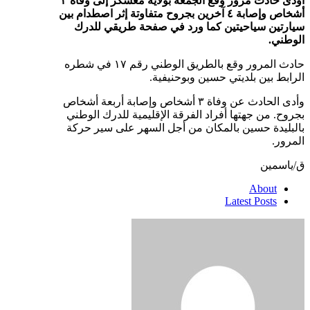
أودى حادث مرور
وقع الجمعة بولاية
معسكر إلى
وفاة ٣
أشخاص وإصابة ٤ آخرين بجروح متفاوتة إثر اصطدام بين
سيارتين سياحيتين كما ورد في صفحة طريقي للدرك
الوطني.
حادث المرور وقع بالطريق الوطني رقم ١٧ في شطره
الرابط بين بلديتي حسين وبوحنيفية.
وأدى الحادث عن وفاة ٣ أشخاص وإصابة أربعة أشخاص
بجروح. من جهتها أفراد الفرقة الإقليمية للدرك الوطني
بالبليدة حسين بالمكان من أجل السهر على سير حركة
المرور.
ق/ياسمين
About
Latest Posts