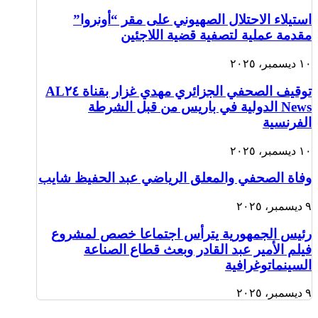
استيلاء الاحتلال الصهيوني على مقر “أونروا”
مقدمة عملية لتصفية قضية اللاجئين
١٠ ديسمبر، ٢٠٢٥
توقيف الصحفي الجزائري مهدي غزار بقناة AL٢٤
News الدولية في باريس من قبل الشرطة
الفرنسية
١٠ ديسمبر، ٢٠٢٥
وفاة الصحفي والمعلق الرياضي عبد الحفيظ شايب
٩ ديسمبر، ٢٠٢٥
رئيس الجمهورية يترأس اجتماعا خصص لمشروع
فيلم الأمير عبد القادر وبعث قطاع الصناعة
السينماتوغرافية
٩ ديسمبر، ٢٠٢٥