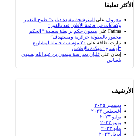
الأكثر تعليقا
معروف
على
المترشحة مفيدة دياب:”نطمح للتغيير
وكفاءات في قائمة الأفلان تعد بالفوز”
Fatima
على
ميمون حكم برابطة سعيدة:” الحكم
محقور بالبطولة جزائرية ومستهدف”
تيارت نظافة
على
٢٠ مؤسسة حاملة لمشاريع
“أونساج” مهدّدة بالإفلاس
إيمان
على
غليان بمدرسة ميمون بن عبد الله بسيدي
بلعباس
الأرشيف
ديسمبر ٢٠٢٥
أغسطس ٢٠٢٣
يوليو ٢٠٢٣
يونيو ٢٠٢٣
مايو ٢٠٢٣
أبريل ٢٠٢٣