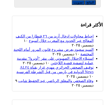
النتائج
تصويت
الأكثر قراءة
إحباط محاولات إدخال أزيد من ٢٦ قنطارا من الكيف
المعالج عبر الحدود مع المغرب خلال أسبوع
١٠
ديسمبر، ٢٠٢٥
السيد سعيود يعرض مشروع قانون المرور أمام اللجنة
المختصة
١٠ ديسمبر، ٢٠٢٥
استيلاء الاحتلال الصهيوني على مقر “أونروا” مقدمة
عملية لتصفية قضية اللاجئين
١٠ ديسمبر، ٢٠٢٥
توقيف الصحفي الجزائري مهدي غزار بقناة AL٢٤
News الدولية في باريس من قبل الشرطة الفرنسية
١٠ ديسمبر، ٢٠٢٥
وفاة الصحفي والمعلق الرياضي عبد الحفيظ شايب
٩
ديسمبر، ٢٠٢٥