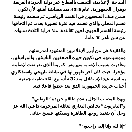
الساحة الإعلامية، التحقت بالقطاع عبر بوابة الجريدة العريقة
بوهران الجمهورية، عام 1986، بعد مسابقة أهلتها لأن تكون
ضمن صف الصحفيين في القسم الرياضي، ثم شغلت رئيسة
قسم المحلي والذي قضت فيه فترة قصيرة بعدما تم التحاقها
رئيسة القسم الجهوي لحين تقاعدها منذ قرابة الثلاث سنوات
عن سن ناهز 50 عاما.
والفقيدة هي من أبرز الإعلاميين المشهود لمدرستهم
وموسوعتهم في تكوين خيرة الصحفيين الناشئين والمراسلين،
وغادرت بسبب الإصابة بفيروس كورونا الذي تعرضت لإصابته
مؤخرا، حيث كان آخر ظهور لها في نشاط تاريخي واستذكاري
بمناسبة عيد الإستقلال منذ ثلاثة أسابيع لقاء نظمته جمعية
أحباب جريدة الجمهورية الذي تعد عضوا فاعلا فيه.
وبهذا المصاب الجلل يتقدم طاقم جريدة “الوطني”
و”الباتريوت” بخالص التعازي لعائلة المرحومة داعين الله عز
وجل أن يتغمد روحها الطاهرة ويسكنها فسيح جناته.
“إنا لله وإنا إليه راجعون”