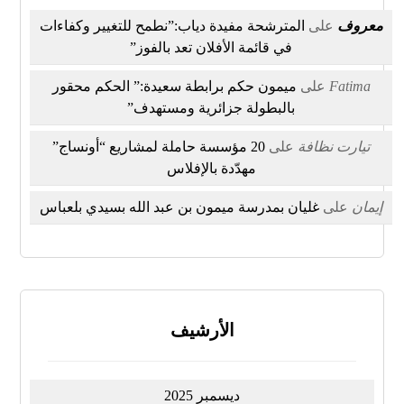
معروف
على
المترشحة مفيدة دياب:”نطمح للتغيير وكفاءات
في قائمة الأفلان تعد بالفوز”
Fatima
على
ميمون حكم برابطة سعيدة:” الحكم محقور
بالبطولة جزائرية ومستهدف”
تيارت نظافة
على
20 مؤسسة حاملة لمشاريع “أونساج”
مهدّدة بالإفلاس
إيمان
على
غليان بمدرسة ميمون بن عبد الله بسيدي بلعباس
الأرشيف
ديسمبر 2025