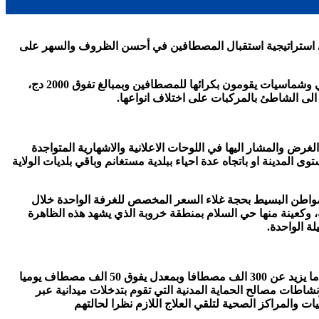
فلين على استراتيجية استقبال المصطافين في أحسن الظروف والسهر على
هذا مع تواصل نفس سيناريو المواسم السابقة من خلال احتلال بعض الشباب لجل الشواطئ مع احتكار مساحات كبيرة بوضع طاولات، كراسي وشماسيات يقومون بكرائها للمصطافين وبمبالغ تفوق 2000 دج،
غرض والمشار اليها في اللوحات الاعلانية والاشهارية المتواجدة
المدينة او باتجاه عدة احياء ببلدية مستغانم وباقي بلديات الولاية
ستيعاب نظرية تفوق 3000 سرير، لا تتماشى والقدرة الشرائية للمواطن البسيط بحجة غلاء السعر المخصص للغرفة الواحدة خلال
ية، وكعينة منها حي السلام بمنطقة خروبة الذي يشهد هذه الظاهرة
ما تعرف شواطئ الولاية توافدا قياسيا للمصطافين من خلال تسجيل حركة غير عادية، من خلال توافد خلال يومي عطلة نهاية الاسبوع فقط ما يزيد عن 300 الف مصطافا وبمعدل يفوق 50 الف مصطاف يوميا
 مع نهاية موسم الاصطياف بين 3 الى 4 ملايين مصطاف، هذا موازاة ونشاطات مصالح الحماية المدنية التي تقوم بتدخلات ميدانية عبر
المراكز الصحية لتلقي العلاج اللازم نظرا لحالتهم