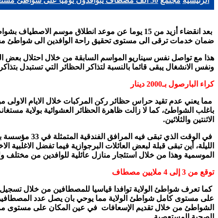
الرئيسية
مجتمع
50 ألف مصطاف يتوافدون يوميا على شواطئ مستغانم
بعد انقضاء أزيد من 15 يوما عن موعد انطلاق موس
ضمان خدمات ترقى الى مستوى تحقيق راحة الوافدين الى شواطئ مستغانم التي تتمثل في 42 موق
ونفس الانشغال يبقى قائما بالنسبة لتذاكر الحظائر التي تستبدل بتذاكر اخرى غير رسمية تدون بها مبالغ بين 1150 دج و0
كراء البارصول بـ2000 دينار
مما يعني عدم تقيد حراس حظائر ركن المركبات خلال الايام الاولى من ه
باغلب الشواطئ، كما ل
ا زالت ظاهرة الحظائر العشوائية بولاية مستغان
الاثنتين والثلاثين.
الليلة، أين تبقى قبلة لبعض العائلات البرجوازية فيما تفضل الاغلبية
الموسمية وهذا من خلال استئجار منازل عائلية للوافدين من مختلف ولايات الوطن ق
توقع من 3 إلى 4 ملايين مصطاف
ك
الشواطئ من خلال تقديم الإسعافات
في عين المكان على مستوى مراك
الصحية
المستعصية.