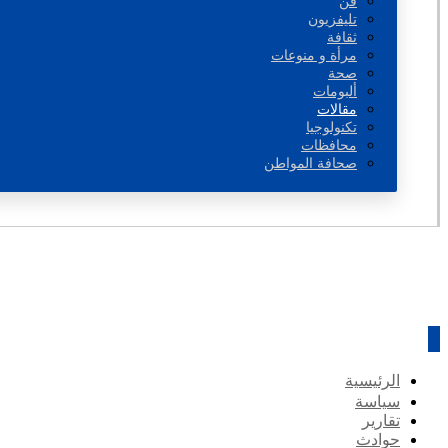
فن
تليفزيون
ثقافة
مرأة و منوعات
صحة
ألبومات
مقالات
تكنولوجيا
محافظات
صحافة المواطن
الرئيسية
سياسة
تقارير
حوادث