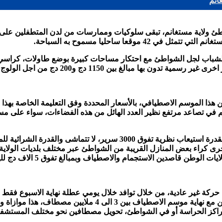
م الاصطياف بشواطئ ولاية مستغانم، تبقى سلوكيات وممارسات من لدن المتط
عا ساحليا مسموح به السباحة.
20 دج من اجل الولوج الى الشاطئ بالمركبات على اختلاف انواعها.
ذا الموسم الاصطيافي، بالأسعار المحددة وفق التعليمة الخاصة بهذا ال
م في تصاعد مرتفع نظير العدد الهائل من هذه الفضاءات، سواء على مستوى 
في الوقت الذي تبقى فيه المرافق الفندقية المتمثلة في 33 مؤسسة بقدرة ا
 الاخرى كراء بعض المنازل القريبة من الشواطئ عبر مختلف بلديات الولا
اصدين الاستجمام والاصطياف وبمبالغ تفوق 5 الاف دج لليلة الواحدة.
على مستوى كامل شواطئ الولاية مما يوحي بان يصل عدد المصطافين
ز الحراسة أو في الشواطئ، تحويل مصطافين نحو مختلف المستشفيات و