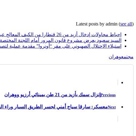
Latest posts by admin
(
see all
)
إحباط محاولات إدخال أزيد من 26 قنطارا من الكيف المعالج عبر الحدود مع المغرب خلال أسبوع
السيد سعيود يعرض مشروع قانون المرور أمام اللجنة المختصة
استيلاء الاحتلال الصهيوني على مقر “أونروا” مقدمة عملية لتصف
مجتمع
وهران
إنزال سمك بأزيد من 21 طن بمينائي أرزيو ووهران
Previous
معسكر: سارقا سياج أمني لجسر الطريق السيار وراء ال
Next