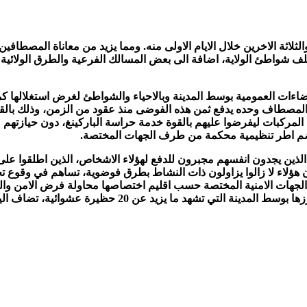
ومما يزيد من معاناة المصطافين 
 شواطئ الولاية، اضافة الى بعض المسالك الفرعية والطرق الولائية وال
فضاءات العمومية بوسط المدينة وبالاحياء والشواطئ لغرض استغلالها
المصطاف وحده يدفع ثمن هذه الفوضى منذ عقود من الزمن، وذلك بالق
المركبات ليفرضوا عليهم بالقوة خدمة حراسة الباركينغ، دون حيازتهم
 خضم اطر تنظيمية محكمة من طرف الجهات المختصة.
الذين يجدون انفسهم مجبرون للدفع لهؤلاء الاشخاص، الذين اطلقوا عل
ان هؤلاء لا زالوا يزاولون ذات النشاط بطرق فوضوية، تساهم في وقوع
جهات الامنية المختصة حسب اقليم اختصاصها محاولة فرض الامن والنظا
ية، تضاف اليها حظائر اخرى بمختلف مناطق الولاية التي تتعدى المائة.