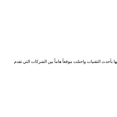
لصناعة بسجل تجاري رقم 392254 متواجدة في دولتين وتعمل في هذا المجال منذ 2005 وقدمت خدماتها بأحدث التقنيات واحتلت موقعاً هاماً بين الشركات التي تقدم