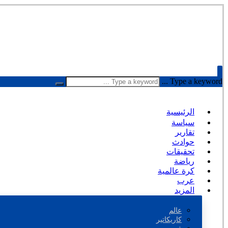
Type a keyword ...
الرئيسية
سياسة
تقارير
حوادث
تحقيقات
رياضة
كرة عالمية
عرب
المزيد
عالم
كاريكاتير