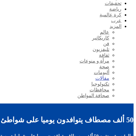
تحقيقات
رياضة
كرة عالمية
عرب
المزيد
عالم
كاريكاتير
فن
تليفزيون
ثقافة
مرأة و منوعات
صحة
ألبومات
مقالات
تكنولوجيا
محافظات
صحافة المواطن
50 ألف مصطاف يتوافدون يوميا على شواطئ مستغانم