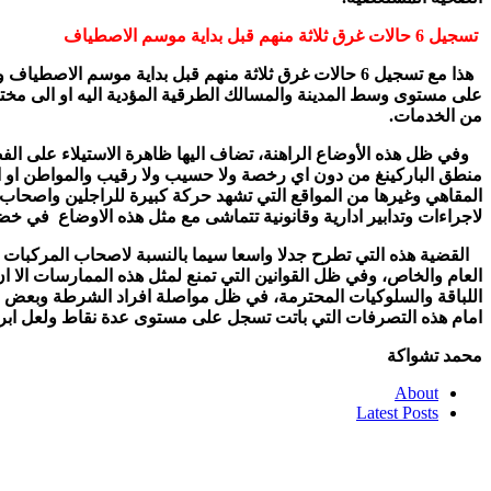
تسجيل 6 حالات غرق ثلاثة منهم قبل بداية موسم الاصطياف
هذا مع تسجيل 6 حالات غرق ثلاثة منهم قبل بداية موسم الاصطياف والثلاثة الاخرين خلال الايام الاولى منه.
على مستوى وسط المدينة والمسالك الطرقية المؤدية اليه او الى مختلف
من الخدمات.
وفي ظل هذه الأوضاع الراهنة، تضاف اليها ظاهرة الاستيلاء على ال
منطق الباركينغ من دون اي رخصة ولا حسيب ولا رقيب والمواطن او 
المقاهي وغيرها من المواقع التي تشهد حركة كبيرة للراجلين واصحاب 
لاجراءات وتدابير ادارية وقانونية تتماشى مع مثل هذه الاوضاع في
القضية هذه التي تطرح جدلا واسعا سيما بالنسبة لاصحاب المركبات 
العام والخاص، وفي ظل القوانين التي تمنع لمثل هذه الممارسات الا 
اللباقة والسلوكيات المحترمة، في ظل مواصلة افراد الشرطة وبعض ال
امام هذه التصرفات التي باتت تسجل على مستوى عدة نقاط ولعل ابرزها بوسط المدينة التي تشهد ما يزيد عن 20 حظيرة عشوائ
محمد تشواكة
About
Latest Posts