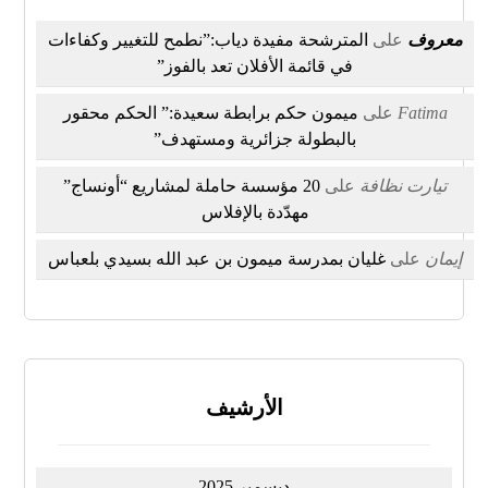
معروف
على
المترشحة مفيدة دياب:”نطمح للتغيير وكفاءات
في قائمة الأفلان تعد بالفوز”
Fatima
على
ميمون حكم برابطة سعيدة:” الحكم محقور
بالبطولة جزائرية ومستهدف”
تيارت نظافة
على
20 مؤسسة حاملة لمشاريع “أونساج”
مهدّدة بالإفلاس
إيمان
على
غليان بمدرسة ميمون بن عبد الله بسيدي بلعباس
الأرشيف
ديسمبر 2025