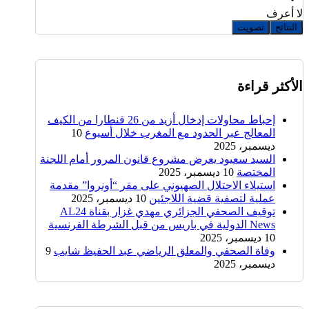
لا أعرف
النتائج
تصويت
الأكثر قراءة
إحباط محاولات إدخال أزيد من 26 قنطارا من الكيف
المعالج عبر الحدود مع المغرب خلال أسبوع
10
ديسمبر، 2025
السيد سعيود يعرض مشروع قانون المرور أمام اللجنة
المختصة
10 ديسمبر، 2025
استيلاء الاحتلال الصهيوني على مقر “أونروا” مقدمة
عملية لتصفية قضية اللاجئين
10 ديسمبر، 2025
توقيف الصحفي الجزائري مهدي غزار بقناة AL24
News الدولية في باريس من قبل الشرطة الفرنسية
10 ديسمبر، 2025
وفاة الصحفي والمعلق الرياضي عبد الحفيظ شايب
9
ديسمبر، 2025