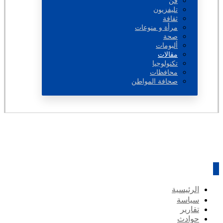
فن
تليفزيون
ثقافة
مرأة و منوعات
صحة
ألبومات
مقالات
تكنولوجيا
محافظات
صحافة المواطن
الرئيسية
سياسة
تقارير
حوادث