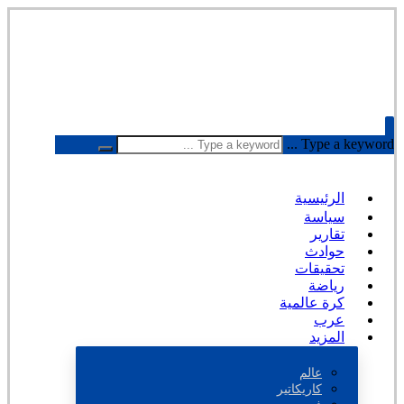
Type a keyword ...
الرئيسية
سياسة
تقارير
حوادث
تحقيقات
رياضة
كرة عالمية
عرب
المزيد
عالم
كاريكاتير