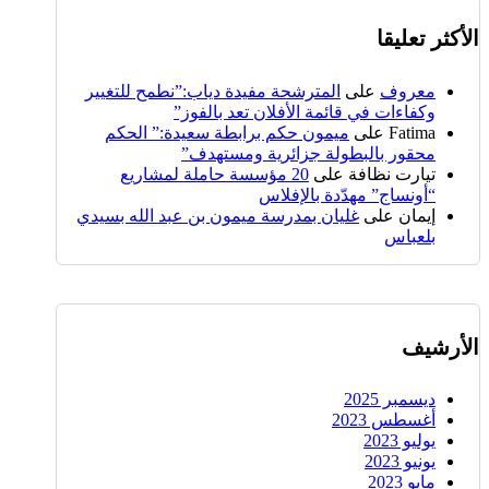
الأكثر تعليقا
معروف
على
المترشحة مفيدة دياب:”نطمح للتغيير
وكفاءات في قائمة الأفلان تعد بالفوز”
Fatima
على
ميمون حكم برابطة سعيدة:” الحكم
محقور بالبطولة جزائرية ومستهدف”
تيارت نظافة
على
20 مؤسسة حاملة لمشاريع
“أونساج” مهدّدة بالإفلاس
إيمان
على
غليان بمدرسة ميمون بن عبد الله بسيدي
بلعباس
الأرشيف
ديسمبر 2025
أغسطس 2023
يوليو 2023
يونيو 2023
مايو 2023